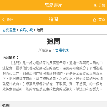
忘憂書屋
分類
追問
返回
首頁
忘憂書屋
>
官場小說
> 追問
追問
所屬類目：
官場小說
內容簡介：
《追問》是一部力透紙背的反腐警示錄，通過一群落馬官員的口
述紀實，描摹他們從破紀到破法的過程，深刻揭示腐敗分子矛盾複雜
的內心世界，刻畫出他們靈魂衰落的軌跡。這是在全面從嚴治黨背景
下，把紀律挺在前面，堅持施教於先、以案明紀，通過文學的形式加
強紀律教育，引導黨員領導幹部從「不敢腐」到「不想腐」的一個有
效探索和創新，能夠增強黨風廉政教育的感染力、滲透力和影響力。
追問