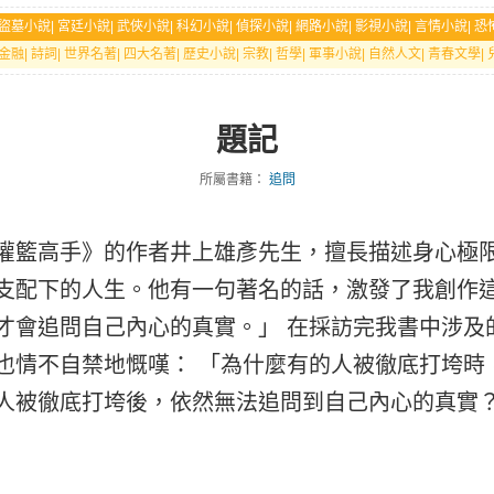
盜墓小說
|
宮廷小說
|
武俠小說
|
科幻小說
|
偵探小說
|
網路小說
|
影視小說
|
言情小說
|
恐
金融
|
詩詞
|
世界名著
|
四大名著
|
歷史小說
|
宗教
|
哲學
|
軍事小說
|
自然人文
|
青春文學
|
題記
所屬書籍：
追問
灌籃高手》的作者井上雄彥先生，擅長描述身心極
支配下的人生。他有一句著名的話，激發了我創作
才會追問自己內心的真實。」 在採訪完我書中涉及
也情不自禁地慨嘆： 「為什麼有的人被徹底打垮時
人被徹底打垮後，依然無法追問到自己內心的真實