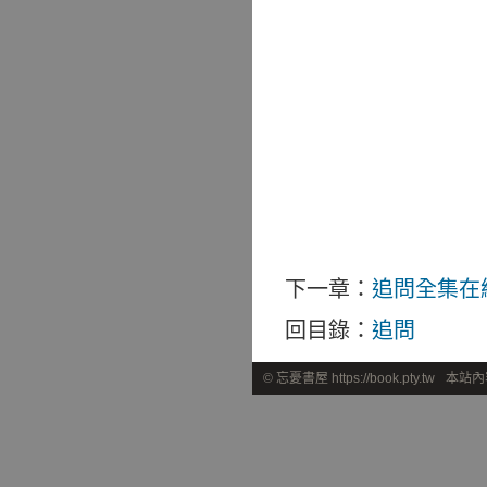
下一章：
追問全集在
回目錄：
追問
© 忘憂書屋 https://book.pty.tw
本站內