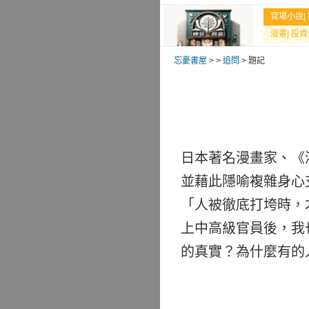
官場小說
|
漫畫
|
投資
忘憂書屋
>
>
追問
> 題記
日本著名漫畫家、《
並藉此隱喻複雜身心
「人被徹底打垮時，
上中高級官員後，我
的真實？為什麼有的