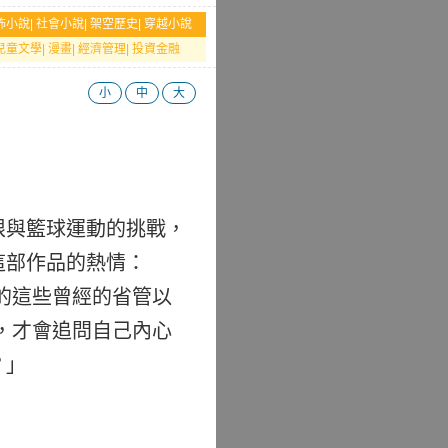
怖小說
|
社會小說
|
架空歷史
|
穿越小說
兒童文學
|
漫畫
|
經濟管理
|
投資金融
小
中
大
限與籃球運動的挑戰，
這部作品的熱情：
的這些曾經的省管以
，才會追問自己內心
？」