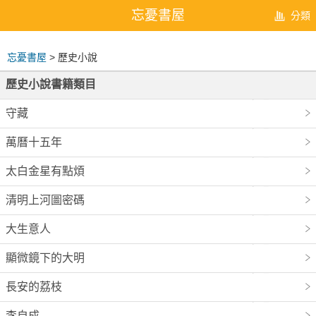
忘憂書屋
分類
忘憂書屋
> 歷史小說
歷史小說書籍類目
守藏
萬曆十五年
太白金星有點煩
清明上河圖密碼
大生意人
顯微鏡下的大明
長安的荔枝
李自成