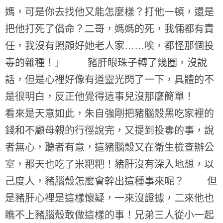
媽，可是你去找他又能怎麼樣？打他一頓，還是
把他打死了償命？二哥，媽媽的死，我倆都有責
任，我沒有照顧好她老人家……唉，都怪那個投
毒的雜種！」 豬肝眼珠子轉了幾圈，沒說
話，但是心裡好像有道靈光閃了一下，具體的不
是很明白，反正他覺得這事兒沒那麼簡單！
看來是天意如此，朱自強剛把豬腦殼黑吃家裡的
錢和不顧母親的行徑說完，又提到投毒的事，說
者無心，聽者有意，這豬腦殼又在衛生檢查辦公
室，那天也吃了米粑粑！豬肝沒有深入地想，以
己度人，豬腦殼怎麼會幹出這種事來呢？ 但
是豬肝心裡是這樣懷疑，一來沒證據，二來他也
瞧不上豬腦殼敢做這樣的事！兄弟三人從小一起