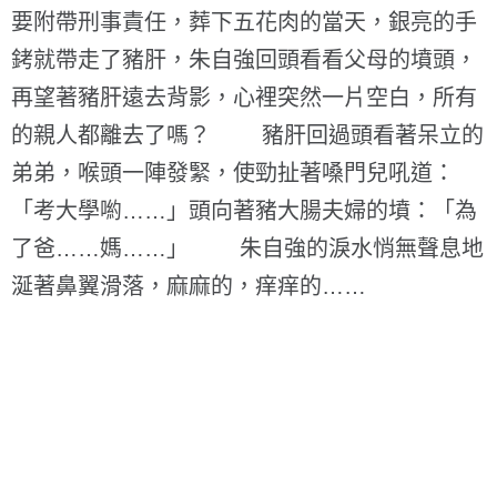
要附帶刑事責任，葬下五花肉的當天，銀亮的手
銬就帶走了豬肝，朱自強回頭看看父母的墳頭，
再望著豬肝遠去背影，心裡突然一片空白，所有
的親人都離去了嗎？ 豬肝回過頭看著呆立的
弟弟，喉頭一陣發緊，使勁扯著嗓門兒吼道：
「考大學喲……」頭向著豬大腸夫婦的墳：「為
了爸……媽……」 朱自強的淚水悄無聲息地
涎著鼻翼滑落，麻麻的，痒痒的……