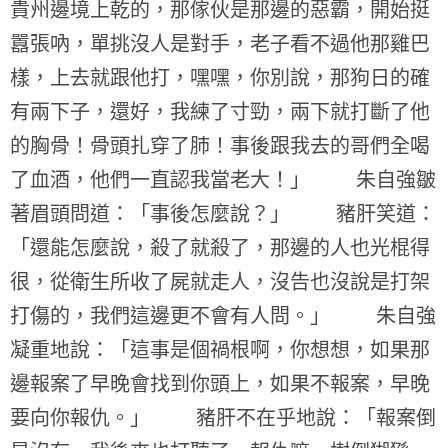
貴州邊境上乾的，那傢伙是那邊的惡霸，開始挺
囂張吶，單挑沒人是對手，老子看不過他那雞巴
樣，上去就跟他打，嘿嘿，你別說，那狗日的確
有兩下子，還好，我練了寸勁，兩下就打斷了他
的胸骨！骨頭扎穿了肺！事後跟我去的哥們全喝
了血酒，他們一直認我當老大！」 朱自強皺
著眉頭問道：「事後怎麼說？」 豬肝笑道：
「還能怎麼說，殺了就殺了，那邊的人也光棍得
很，從衛生所收了屍就走人，沒告也沒說是打架
打傷的，我們這邊更不會有人問。」 朱自強
凝重地說：「這事是個禍根啊，你想想，如果那
邊報案了早晚會找到你頭上，如果不報案，早晚
要向你報仇。」 豬肝不在乎地說：「報案倒