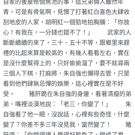
自家的後屋修個魚池的事，這兄弟倆人雖然年
青，可是有骨氣啊，見慣了打著紅白喜色大肆收
刮地皮的人家，胡明紅一個勁地拍胸脯：「你放
心！有我在，一分錢也錯不了！」 武家的人
斷斷續續的來了，三十、五十不等，跟鄉里來趕
禮的比起來算是較高的，有幾人看看左右，實在
是沒什麼幫得上的，只好偷偷溜了，要不就尋兩
三個人下棋、打麻將，朱自強也懶得去管，只是
看到他們肆無忌憚的娛樂，這心裡實在是不好
受。 豬肝跪在朱自強的身邊，看著清瘦的弟
弟，嘴裡淡漠地說：「老三，你變了！」 朱
自強看了他一眼，沒說話，心裡有些奇怪，什麼
變了？你差不多三年沒見我，當然變了！ 豬