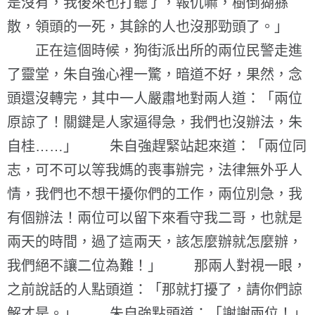
是沒有，我後來也打聽了，報仇嘛，樹倒猢猻
散，領頭的一死，其餘的人也沒那勁頭了。」
正在這個時候，狗街派出所的兩位民警走進
了靈堂，朱自強心裡一驚，暗道不好，果然，念
頭還沒轉完，其中一人嚴肅地對兩人道：「兩位
原諒了！關鍵是人家逼得急，我們也沒辦法，朱
自桂……」 朱自強趕緊站起來道：「兩位同
志，可不可以等我媽的喪事辦完，法律無外乎人
情，我們也不想干擾你們的工作，兩位別急，我
有個辦法！兩位可以留下來看守我二哥，也就是
兩天的時間，過了這兩天，該怎麼辦就怎麼辦，
我們絕不讓二位為難！」 那兩人對視一眼，
之前說話的人點頭道：「那就打擾了，請你們諒
解才是。」 朱自強點頭道：「謝謝兩位！」