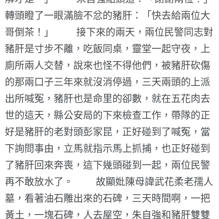
轉頭瞪了一眼滿臉不忿的豬肝：「快去給兩位大
哥倒茶！」 接下來的兩天，兩位民警同志對
豬肝是寸步不離，吃飯同桌，靈堂一起守夜，上
廁所兩人交替，說來也怪不得他們，被豬肝砍傷
的那兩口子三年來就沒消停過，三天兩頭的上派
出所喊冤，豬肝也是命里的卻數，就在五花肉去
世的這天，縣公安局的下來檢查工作，帶隊的正
好是豬肝的老對頭彭家昆，正好碰到了喊冤，當
下詢問事由，立馬就指示馬上抓捕，也正好碰到
了豬肝回來奔喪，這下幾頭碰到一起，兩位民警
再不敢放水了。 故顯妣陳母諱武花柔老孺人
墓，看著油石雕出來的石碑，三天時間啊，一把
黃土，一塊石碑，人去屋空，朱自強和豬肝雙雙