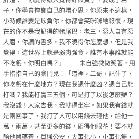
肝道：「你變得讓人覺得好欺負了，變成了君
子，你學會掩飾自己的壞心思，你原來不這樣，
小時候誰要是欺負你，你都會笑咪咪地報復，現
在的你不是我記得的豬尾巴，老三，惡人自有惡
人磨，你讀的書多，我不曉得你怎麼想，但是我
覺得，這世界上就是弱肉強食，誰有本事誰就能
不吃虧，你明白嗎？」 朱自強微微笑著，用
手指指自己的腦門兒：「這裡，二哥，記住了，
你吃虧在什麼地方？現在我憑什麼凶？憑自己能
打嗎？我能打贏三五個，可是打了以後怎麼辦？
我沒錢！人家告我，我就得坐牢。如果我有錢就
是兩回事了，我打了人可以用錢去砸他，給他一
萬，兩萬，甚至更多的錢，砸得他眼花！要不就
賠他醫藥費，買通公安，大事化小，小事化無，