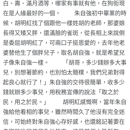
白、壽、滿月酒等，哪家有事就有他，在狗街現
在是人緣最好的一個。 朱自強初中畢業的時
候，胡明紅找了個跟他一樣姓胡的老師，那婆娘
長得又矮又胖，還滿臉的雀斑，從長相上來說倒
是委屈胡明紅了，可兩口子挺恩愛的，去年他老
婆替他生了個胖兒子，取名胡自強，就是希望兒
子像朱自強一樣。 「胡哥，多少錢辦多大事
兒，別想著節約，也別怕太簡樸，我們兄弟對得
起良心就行了！」朱自強的交待很簡單，收多少
錢就辦多少事兒，用稅務宣傳的說法「取之於
民，用之於民。」 胡明紅感慨啊，當年朱自
強給他看相的事兒，雖然時間久了他沒有完全迷
信，可始終對朱自強心存好感，也還銘記著要在