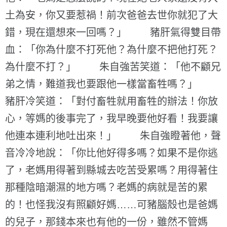
土為安，你又要惹禍！前次爸爸去世你就犯了大
錯，現在還想來一回嗎？」 豬肝氣得雙目帶
血：「你為什麼不打死他？為什麼不把他打死？
為什麼不打？」 朱自強苦笑道：「他不顧兄
弟之情，難道我也要跟他一樣當畜牲嗎？」
豬肝冷笑道：「對付畜牲就用畜牲的辦法！你放
心，等媽的後事完了，我早晚要他好看！我要讓
他連本連利地吐出來！」 朱自強瞪著他，聲
音冷冷地說：「你比他好得多嗎？如果不是你逃
了，老媽用得著到縣城去吃苦受累嗎？用得著住
那種陰暗潮濕的地方嗎？老媽的病就是苦的累
的！也怪我沒有照顧好媽……可豬腦殼也是爸媽
的兒子，那錢本來也有他的一份，雖然不管媽