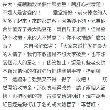
長大，這豬腦殼是個什麼膽量，豬肝心裡清楚，
不過人是會變的！ 靈堂搭好，前來悼念的人
就多了起來，來的都是客，因為錢不夠，兄弟倆
合計著弄了幾大鍋豆花，兩百斤玉米面，但是堅
決不收禮，來的人不樂意了，你不收禮辦什麼喪
事？ 朱自強解釋道：「大家來幫忙就是最大
的人情了，我們不收禮是不想大家破費，也不想
落個賣人的罵名。」儘管如此，還是有些老交情
不顧兄弟倆的推辭強行把錢塞到手裡、扔到腳
下，這讓朱自強哭笑不得，得了，收吧！ 既
然開始收禮金，那伙食就得改善。請了兩個人記
帳，再把收到的錢一古腦交給胡明紅，現在胡明
紅已經是狗街出了名的胡大總管了，專管紅、