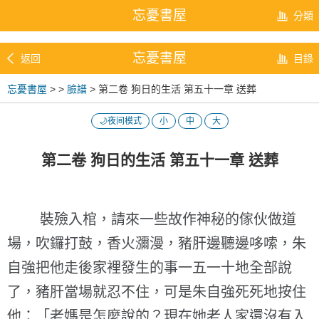
忘憂書屋
分類
忘憂書屋
返回
目錄
忘憂書屋
>
>
臉譜
> 第二卷 狗日的生活 第五十一章 送葬
🌙夜间模式
小
中
大
第二卷 狗日的生活 第五十一章 送葬
裝殮入棺，請來一些故作神秘的傢伙做道
場，吹鑼打鼓，香火瀰漫，豬肝邊聽邊哆嗦，朱
自強把他走後家裡發生的事一五一十地全部說
了，豬肝當場就忍不住，可是朱自強死死地按住
他：「老媽是怎麼說的？現在她老人家還沒有入