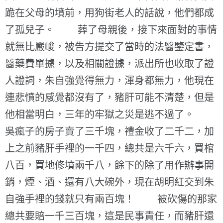
跪在父母的墳前，用狗街老人的話說，他們都成
了孤兒子。 葬了母親後，接下來面對的事情
就無比嚴峻，被告方提交了當時的法醫鑒定書，
醫藥費單據，以及相關證據，派出所也收取了證
人證詞，朱自強覺得無力，渾身都無力，他現在
連悲憤的感覺都沒有了，豬肝可能不清楚，但是
他相當明白，三年的牢獄之災是逃不過了。
吳瘋子的房子賣了三千塊，禮金收了二千二，加
上之前豬肝手裡的一千四，總共是六千六，買棺
八百，買地修墳兩千八，餘下的除了用作辦事開
銷，煙、酒、還有八大碗外，現在胡明紅交到朱
自強手裡的錢就只有兩百塊！ 被砍傷的那家
總共要賠一千三百塊，這是民事責任，而豬肝還