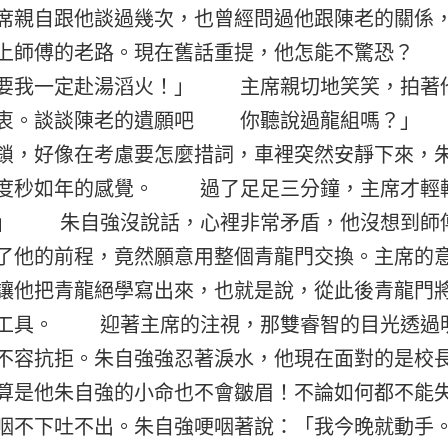
席親自跟他談過幾次，也曾經問過他跟陳老的關係
趕上師傅的老路。現在舊話重提，他怎能不驚恐？
要我一定赴湯滔火！」 主席親切地笑笑，拍著
苦衷。談談陳老的遺願吧 你聽說過龍組嗎？」
鎖，好像在考慮要怎麼措詞，車裡突然安靜下來，
度秒如年的感覺。 過了足足三分鐘，主席才輕
。」 朱自強沒說話，心裡非常矛盾，他沒想到師
了他的前程，竟然願意用整個青龍門交換。主席的
讓他把青龍絕學寫出來，也就是說，從此後青龍門
工具。 迎著主席的注視，那雙睿智的目光透過
不容抗拒。朱自強強忍著淚水，他現在面對的是校
算是他朱自強的小命也不會皺眉！不論如何都不能
咽不下吐不出。朱自強哽咽著說：「我今晚就動