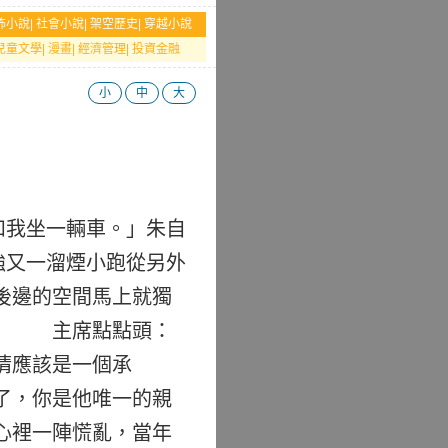
怖小說
|
社會小說
|
架空歷史
|
穿越小說
兒童文學
|
漫畫
|
經濟管理
|
投資金融
小
中
大
我坐一輛車。」朱自
強又一溜煙小跑從另外
後邊的空間馬上就獨
。」 主席點點頭：
猜應該是一個承
了，你是他唯一的親
心裡一陣慌亂，當年