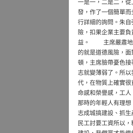
一是一，二是二，從
發，作了一個簡單而
行詳細的詢問。朱自
險，扣果企業主要負
益。 主席嚴肅地說
的就是道德風險，面
頓，主席臉帶憂色接
志就變薄弱了。所以
代，在物質上確實很
命感和榮譽感，工人
那時的年輕人有理想
志成城搞建設、抓生
民工討要工資所以，