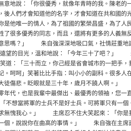
無意地說：「你很優秀，就像年青時的我。陳老的
，後人們才會知道他的名字，才會知道在共和國的
你是他唯一的情人，為了祖國的繁榮昌盛，為了人
牲了很多優秀的同志，而且，還將有更多的人義無
意思嗎？」 朱自強深深地吸口氣，社情莊重地
遠望的目光，溫和地說：「今年三十了吧？」 
道：「三十而立，你己經是省會城市的一把手，
記。呵呵」笑著比比手指：叫小小的副科。很多人
老大徒傷悲。眨眼就是三十年，歲月不饒人啊。」
零年代，也是我輩中最傑出、最優秀的領袖，您一
「不想當將軍的士兵不是好士兵。可將軍只有一
求無愧我心。」 主席忍不住大笑起來：「你是
一個，說說你在曲高的事情。」 朱自強在主席