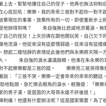
衝上去，緊緊地摟住自己的侄子，他再也無法抑制
在心底狂吼：樂樂，我的乖乖三爸對不起你一對不
放棄現在的事業，放棄所有的一切，即使重新步上
是他辦得到嗎？ 朱自強無比悲戚地流著淚，無
了自己的侄兒！上天彷彿在跟他開玩笑，自己欠下
聲地流淚，他從來沒有這麼懦弱過，從來沒有這樣
，想起二嫂恬靜的表情從此後他們與永樂將天隔一
人。 朱自強的淚水灑滿臉頰，他湊在朱永樂的
對不起樂樂都是三爸的錯。 樂樂見三爸哭得像
著說：「三爸不哭，樂樂一定會乖乖的乖乖的聽話
地點頭，急忙擦去眼角的淚水，輕聲道：「樂樂
家的男子漢，是茵茵的大哥哥永遠不許後退！」
陣刺痛！他還有什麼辦法呢？這是國家需要！為了