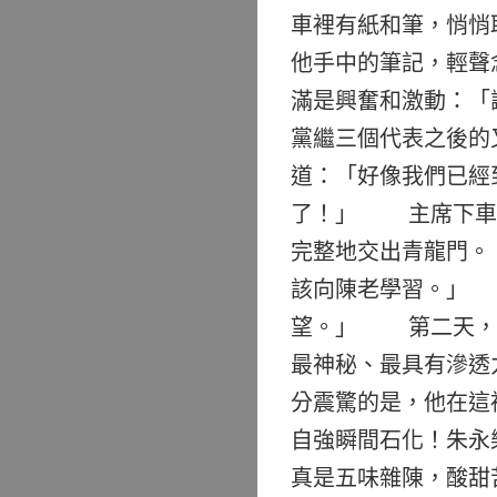
車裡有紙和筆，悄悄
他手中的筆記，輕聲
滿是興奮和激動：「
黨繼三個代表之後
道：「好像我們已
了！」 主席下車後
完整地交出青龍門。
該向陳老學習。」
望。」 第二天，朱
最神秘、最具有滲透
分震驚的是，他在這
自強瞬間石化！朱永
真是五味雜陳，酸甜