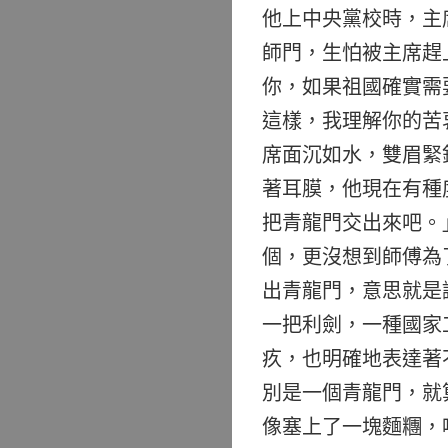
他上中央黨校時，主
師門，生怕被主席
你，如果祖國確實需
這樣，我理解你的
席面沉如水，雙眉緊
著耳膜，他現在有種
把青龍門交出來吧
個，更沒想到師傅為
出青龍門，意思就是
一把利劍，一種國家
疚，也明確地表達著
別是一個青龍門，就
像塞上了一塊麵糰，