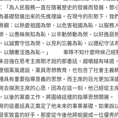
：「為人民服務一直在隨著歷史的發展而發展，鄧
為基礎發展出來的先進理論。在現今的形勢下，我
辱觀：以熱愛祖國為榮、以危害祖國為恥，以服務
榮、以愚昧無知為恥，以辛勤勞動為榮、以好逸惡
，以誠實守信為榮、以見利忘義為恥，以遵紀守法
、以驕奢淫逸為恥。」 車隊不知什麼時候己經
朱自強在思考主席剛才說的那番話，越嚼越有味道
整個黨風建設，黨員思想教育，也包含了社會主義
種具有重要指導意義的思想。而主席的目光更加深
用去揣測主席的心思，因為在這一刻，他己經從主
，以後的黨委工作，將圍繞這樣的指導思想開展
席的這番話真正奠定了他未來的事業基礎。如果說
發家致富的好手，那麼從今後他將蛻變成一位優秀