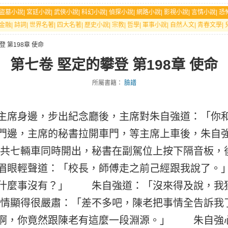
盜墓小說
|
宮廷小說
|
武俠小說
|
科幻小說
|
偵探小說
|
網路小說
|
影視小說
|
言情小說
|
恐
金融
|
詩詞
|
世界名著
|
四大名著
|
歷史小說
|
宗教
|
哲學
|
軍事小說
|
自然人文
|
青春文學
|
登 第198章 使命
第七卷 堅定的攀登 第198章 使命
所屬書籍：
臉譜
席身邊，步出紀念廳後，主席對朱自強道：「你和
門邊，主席的秘書拉開車門，等主席上車後，朱自
七輛車同時開出，秘書在副駕位上按下隔音板，
眉眼輕聲道：「校長，師傅走之前己經跟我說了
了什麼事沒有？」 朱自強道：「沒來得及說，我
顯得很嚴肅：「差不多吧，陳老把事情全告訴我
啊，你竟然跟陳老有這麼一段淵源。」 朱自強