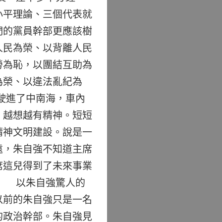
小平理論、三個代表就
們的黨員幹部更應該樹
人民為榮、以背離人民
勞為恥，以團結互助為
為榮、以違法亂紀為
駛進了中南海，車內
，越想越有精神。短短
精神文明建設。說是一
遠，朱自強不知道主席
席這兒得到了未來事業
。 以朱自強驚人的
以前的朱自強只是一名
的政治幹部。朱自強見