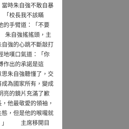
，當時朱自強不敢自暴
 「校長我不該瞞
他的手臂道：「不要
 朱自強搖搖頭，主
朱自強的心跳不斷敲打
輕地嘆口氣道：「你
傅作出的承諾是這
意思朱自強聽懂了，交
將成為國家所有，變成
明亮的鏡片充滿了歉
長，他最敬愛的領袖，
失態，但是他的喉嚨就
手。」 主席移開目