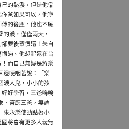
自己的熱淚，但是他偏
起你爸如果可以，他寧
師傅的後塵，他也不願
聲的淚，僅僅兩天，
的卻要後輩償還！朱自
痛悔過。他想起遠在台
方！而自己無疑是將樂
耳邊哽咽著說：「樂
個淚人兒，小小的孩
，好好學習，三爸嗚嗚
乖，答應三爸，無論
 朱永樂使勁點著小
祖國將會有更多人義無