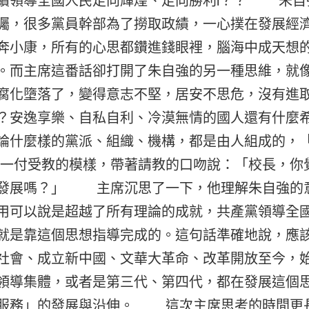
續領導全國人民走向輝煌、走向勝利l？？ 朱自
矚，很多黨員幹部為了撈取政績，一心撲在發展經
奔小康，所有的心思都鑽進錢眼裡，腦海中成天想
。而主席這番話卻打開了朱自強的另一種思維，就
腐化墮落了，變得意志不堅，居安不思危，沒有進
？安逸享樂、自私自利、冷漠無情的國人還有什麼
論什麼樣的黨派、組織、機構，都是由人組成的，
付受教的模樣，帶著請教的口吻說：「校長，你
的發展嗎？」 主席沉思了一下，他理解朱自強的
用可以說是超越了所有理論的成就，共產黨領導全
就是靠這個思想指導完成的。這句話準確地說，應
社會、成立新中國、文華大革命、改革開放至今，
領導集體，或者是第三代、第四代，都在發展這個
民服務」的發展與沿伸。 這次主席思考的時間更