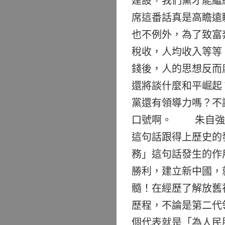
建設，我們黨才能繼
席這番話真是高瞻遠
也不例外，為了致富
稅收，人均收入等等
錢後，人的思想反而
還將談什麼和平崛起
黨還有領導力嗎？不
口號啊。 朱自強一
這句話跟得上歷史
務」這句話發生的作
勝利，建立新中國，
髓！在經歷了解放舊
歷程，不論是第二代
個代表就是「為人