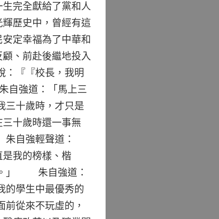
一生完全獻給了黨和人
光輝歷史中，曾經有這
民安定幸福為了中華和
反顧、前赴後繼地投入
說：『『校長，我明
朱自強道：「馬上三
我三十歲時，才只是
在三十歲時還一事無
 朱自強輕聲道：
直是我的榜樣、楷
個。」 朱自強道：
我的學生中最優秀的
面前從來不玩虛的，