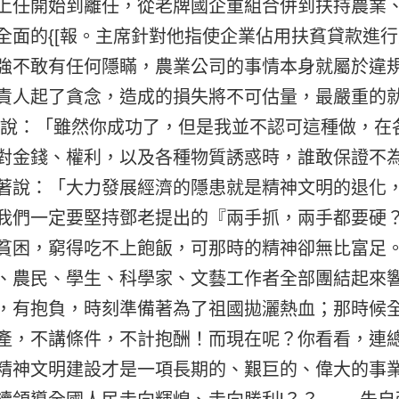
上任開始到離任，從老牌國企重組合併到扶持農業
全面的{[報。主席針對他指使企業佔用扶貧貸款進
強不敢有任何隱瞞，農業公司的事情本身就屬於違
責人起了貪念，造成的損失將不可估量，最嚴重的
：「雖然你成功了，但是我並不認可這種做，在
對金錢、權利，以及各種物質誘惑時，誰敢保證
著說：「大力發展經濟的隱患就是精神文明的退化
我們一定要堅持鄧老提出的『兩手抓，兩手都要硬
貧困，窮得吃不上飽飯，可那時的精神卻無比富足
、農民、學生、科學家、文藝工作者全部團結起來
，有抱負，時刻準備著為了祖國拋灑熱血；那時候
產，不講條件，不計抱酬！而現在呢？你看看，連
精神文明建設才是一項長期的、艱巨的、偉大的事