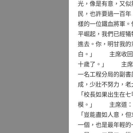
光，像是有意，又似
民，也許要過一百年
樣的一位鐵血將軍。
平崛起，我們已經犧
進去。你，明甘我的
白。」 主席收回
十歲了。」 主席笑
一名工程分局的副書
成，少壯不努力，
「校長如果出生在七
模。」 主席道：
「豈能盡如人意，但
一個，也是最年輕的