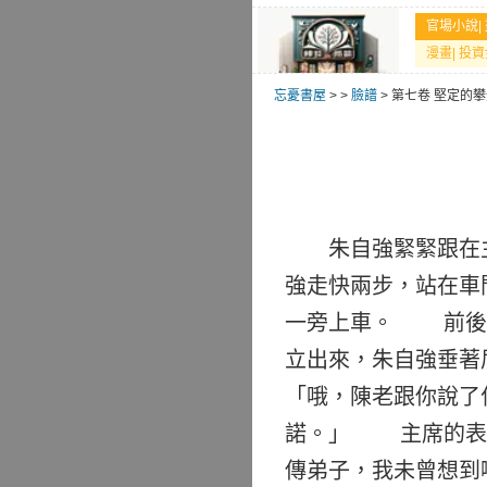
官場小說
|
漫畫
|
投資
忘憂書屋
>
>
臉譜
> 第七卷 堅定的攀
朱自強緊緊跟在主
強走快兩步，站在車
一旁上車。 前後共
立出來，朱自強垂著
「哦，陳老跟你說
諾。」 主席的表情
傳弟子，我未曾想到