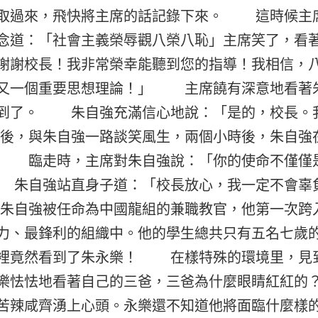
取過來，飛快將主席的話記錄下來。 這時候主
念道：「社會主義榮辱觀八榮八恥」主席笑了，看
謝謝校長！我非常榮幸能聽到您的指導！我相信，
的又一個重要思想理論！」 主席饒有深意地看著
經到了。 朱自強充滿信心地說：「是的，校長。
，與朱自強一路談笑風生，兩個小時後，朱自強
 臨走時，主席對朱自強說：「你的使命不僅僅
 朱自強站直身子道：「校長放心，我一定不會辜
自強被任命為中國龍組的兼職教官，他第一次跨
力、最鋒利的組織中。他的學生總共只有五名七歲
裡竟然看到了朱永樂！ 在樣特殊的環境里，見
樂怯怯地看著自己的三爸，三爸為什麼眼睛紅紅的
苦辣咸齊湧上心頭。永樂還不知道他將面臨什麼樣