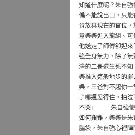
知道什麼呢？朱自強
偏不能說出口，只能
肯放棄現在的官位，
意樂樂進入龍組。可
他送走了師傅卻迎來
強全身無力，除了無
灣的二哥還生死不知
樂推入這般地步的罪
樂，三爸對不起你一
子哪還忍得住，抽泣
不哭」 朱自強使勁
如何艱難，樂樂是朱
腦袋，朱自強心裡陣