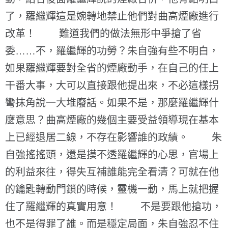
了，羅繼輝這是婉轉地禁止他們對曲高煙廠進行
改革！ 難道我們的做法無形中爭搶了省
委……不，羅繼輝的功勞？朱自強有些不明白，
如果羅繼輝要對全省的煙廠動手，在自己的任上
干番大事，大可以直接跟他提出來，不必這樣拐
彎抹角說一大堆廢話。如果不是，那麼羅繼輝什
麼意思？曲高煙廠的幾個主要受益領導現在基本
上已經退居二線，不存在影響誰的政績。 朱
自強搖搖頭，還是摸不透羅繼輝的心思，官場上
的利益來往，得失互補誰能完全看清？可就在他
的鑰匙轉動門鎖的時候，靈機一動，馬上就把握
住了羅繼輝的真實用意！ 不是要跟他搶功，
也不是得罪了誰。而是穩定局面，朱自強忍不住