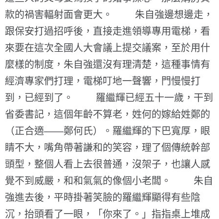
款的禍害輻射面會更大。 朱自強邊想邊走，
跟保安打過招呼後，直接走進領導專用電梯，看
來要在這次全國人大會議上提交議案，至於用什
麼樣的制度，朱自強還沒有理清楚，這種事情有
經濟專家們打理，電梯叮地一聲響，門慢慢打
到，已經到了。 羅繼輝已經五十一歲，干到
省委書記，這個年齡不算老，姓何的嫁給姓鄭的
（正合適——鄭何氏）。羅繼輝的下巴寬厚，眼
睛不大，嘴角帶著謙和的笑容，理了個傳統幹部
頭型，整個人看上去很普通，沒架子，也讓人感
覺不到威嚴，和和氣氣的像個小老闆。 朱自
強進去後，平時掛著笑臉的羅繼輝顯得有些陰
沉，抬頭看了一眼，「你來了。」指指桌上堆成