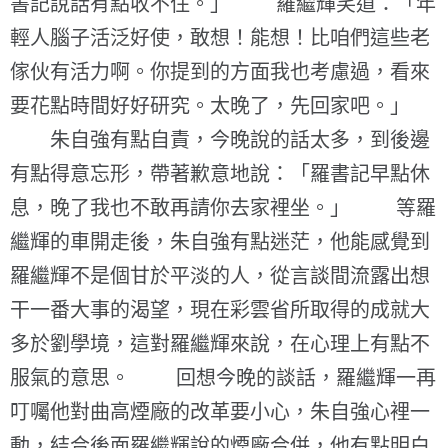
書記說話有點收不住。」 羅繼輝笑道：「年
輕人腦子活泛好使，敢想！能想！比咱們這些老
傢伙有活力啊。你提到的方面我也考慮過，看來
要花點時間好好研究。太晚了，先回家吧。」
朱自強有點自責，今晚說的話太多，到後邊
有點得意忘形，帶著歉意地說：「羅書記早點休
息，晚了我也不敢再請你去家裡坐。」 等羅
繼輝的車開走後，朱自強有點迷茫，他能感覺到
羅繼輝不是個甘於平淡的人，從言談間流露出想
干一番大事的渴望，現在彩雲省所取得的成就大
多於劉學境，這對羅繼輝來說，在心理上有點不
服氣的意思。 回想今晚的談話，羅繼輝一再
叮囑他對曲高煙廠的改革要小心，朱自強心裡一
動，結合後面羅繼輝說的煙廠合併，他有點明白