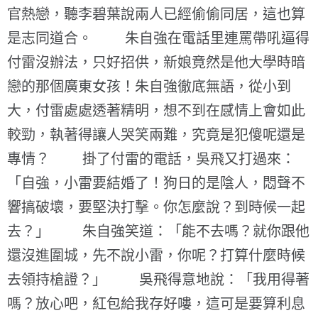
官熱戀，聽李碧葉說兩人已經偷偷同居，這也算
是志同道合。 朱自強在電話里連罵帶吼逼得
付雷沒辦法，只好招供，新娘竟然是他大學時暗
戀的那個廣東女孩！朱自強徹底無語，從小到
大，付雷處處透著精明，想不到在感情上會如此
較勁，執著得讓人哭笑兩難，究竟是犯傻呢還是
專情？ 掛了付雷的電話，吳飛又打過來：
「自強，小雷要結婚了！狗日的是陰人，悶聲不
響搞破壞，要堅決打擊。你怎麼說？到時候一起
去？」 朱自強笑道：「能不去嗎？就你跟他
還沒進圍城，先不說小雷，你呢？打算什麼時候
去領持槍證？」 吳飛得意地說：「我用得著
嗎？放心吧，紅包給我存好嘍，這可是要算利息