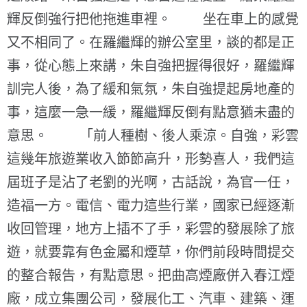
輝反倒強行把他拖進車裡。 坐在車上的感覺
又不相同了。在羅繼輝的辦公室里，談的都是正
事，從心態上來講，朱自強把握得很好，羅繼輝
訓完人後，為了緩和氣氛，朱自強提起房地產的
事，這麼一急一緩，羅繼輝反倒有點意猶未盡的
意思。 「前人種樹、後人乘涼。自強，彩雲
這幾年旅遊業收入節節高升，形勢喜人，我們這
屆班子是沾了老劉的光啊，古話說，為官一任，
造福一方。電信、電力這些行業，國家已經逐漸
收回管理，地方上插不了手，彩雲的發展除了旅
遊，就要靠有色金屬和煙草，你們前段時間提交
的整合報告，有點意思。把曲高煙廠併入春江煙
廠，成立集團公司，發展化工、汽車、建築、運