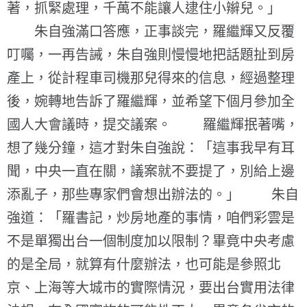
著，抓緊處理，千萬不能讓人逮住小辮兒。」
朱自強滿口答應，正事談完，羅繼輝又反覆
叮囑，一再告誡，朱自強則慢慢地把話題扯到房
產上，從計程車司機那兒得來的信息，經過整理
後，婉轉地告訴了羅繼輝，並希望下個月參加全
國人大會議時，提交議案。 羅繼輝抿著嘴，
想了幾分鐘，這才對朱自強說：「這事我早有耳
聞，中央一直在關，議案就不要提了，別給上邊
添亂子，那些專家們會想出辦法的。」 朱自
強道：「羅書記，炒房地產的事情，咱們彩雲是
不是單獨出台一個制度加以限制？畢竟中央考慮
的是全局，就算有什麼辦法，也可能是參照北
京、上海等大城市的實際情況，要出台實用法律