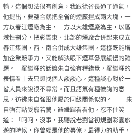
輸，這個想法很有創意，我跟徐省長通了通氣，
他提出，要整合就把全省的煙廠捏成兩大塊，一
方以春江煙廠為主，一方以大雄煙廠為主，以區
域性劃分，把彩雲東、北部的煙廠合併起來成立
春江集團，西、南合併成大雄集團，這樣既能增
加企業競爭力，又能解決眼下煙草發展緩慢的難
題。」羅繼輝的話讓朱自強有種錯覺，羅繼輝的
表情看上去只想找個人談談心，這種談心對於一
省大員來說很不尋常。而且語氣有種徵詢的意
思，彷彿朱自強跟他屬於同級關係似的。 朱
自強有點受寵若驚，羅繼輝看看他，忍不住笑
道：「呵呵，沒事，我聽說老劉當初規劃彩雲旅
遊的時候，你曾經是他的幕僚，最得力的助手，