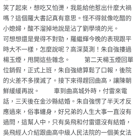
笑了起來，想吃又怕燙，我能給他惹出什麼大禍
嗎？這個羅大書記真有意思。怪不得就像吃醋的
小媳婦，酸不溜掉地說是沾了劉學境的光。
可想想還是覺得不對勁，羅繼輝今晚的表現跟平
時大不一樣，怎麼說呢？高深莫測！朱自強摟過
楊玉煙，甩開這些雜念。 第二天楊玉煙回單
位銷假，正式上班，朱自強總算鬆了口報，後院
的火差不多撲滅了。接下來得趕回曲高，讓陳朝
鮮緩緩再說。 車到曲高城外時，付雷來電
話，三天後在金沙縣結婚。朱自強愣了半天才反
應過來，俗事纏身，好兄弟的人生大事一直沒有
過問，這幫人中，只有吳飛和付雷還沒有結婚，
吳飛經人介紹跟曲高中級人民法院的一個美女法