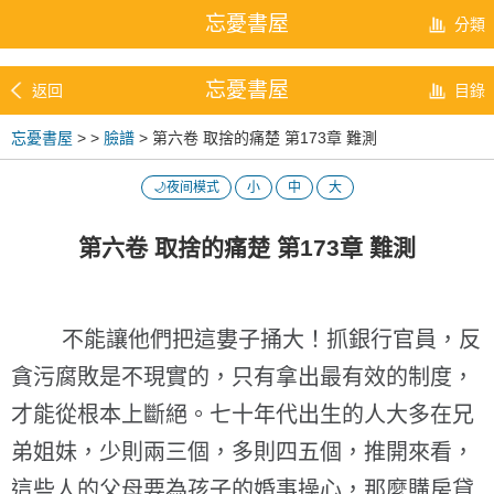
忘憂書屋
分類
忘憂書屋
返回
目錄
忘憂書屋
>
>
臉譜
> 第六卷 取捨的痛楚 第173章 難測
🌙夜间模式
小
中
大
第六卷 取捨的痛楚 第173章 難測
不能讓他們把這婁子捅大！抓銀行官員，反
貪污腐敗是不現實的，只有拿出最有效的制度，
才能從根本上斷絕。七十年代出生的人大多在兄
弟姐妹，少則兩三個，多則四五個，推開來看，
這些人的父母要為孩子的婚事操心，那麼購房貸