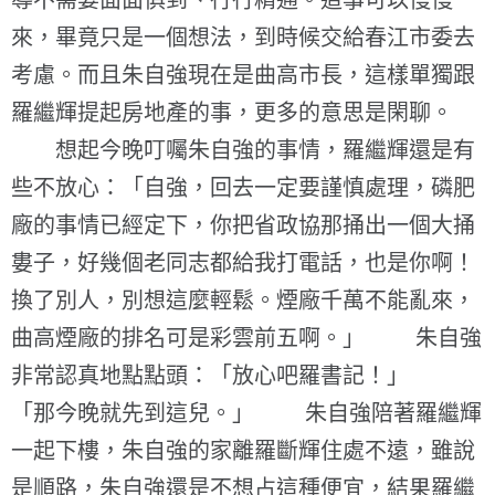
導不需要面面俱到、行行精通。這事可以慢慢
來，畢竟只是一個想法，到時候交給春江市委去
考慮。而且朱自強現在是曲高市長，這樣單獨跟
羅繼輝提起房地產的事，更多的意思是閑聊。
想起今晚叮囑朱自強的事情，羅繼輝還是有
些不放心：「自強，回去一定要謹慎處理，磷肥
廠的事情已經定下，你把省政協那捅出一個大捅
婁子，好幾個老同志都給我打電話，也是你啊！
換了別人，別想這麼輕鬆。煙廠千萬不能亂來，
曲高煙廠的排名可是彩雲前五啊。」 朱自強
非常認真地點點頭：「放心吧羅書記！」
「那今晚就先到這兒。」 朱自強陪著羅繼輝
一起下樓，朱自強的家離羅斷輝住處不遠，雖說
是順路，朱自強還是不想占這種便宜，結果羅繼