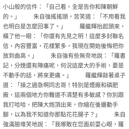
小山般的信件：「自己看，全是告你和陳朝鮮
的。」 朱自強搖搖頭，苦笑道：「不用看我
也明白是怎麼回事了。」 羅繼輝抬起頭來，
橫了他一眼：「你還有先見之明！這麼多封聯名
信，內容豐富，花樣繁多，我現在開始後悔把你
放到曲高。」 朱自強有些無奈地說：「羅書
記，分娩還有陣痛呢，何況這麼大的手術，要是
不動手的話，將來更痛。」 羅繼輝敲著桌子
道：「操之過急啊同志哥！特別是煙廠和磷肥
廠，這兩個地方你難道不清楚有多敏感？你別跟
我打哈哈，把陳大炮頂出來，你縮在後邊動手
腳，以為我不知道你那點花花腸子？」 朱自
強滿臉堆笑地說：「我哪敢在您面前耍心眼，羅