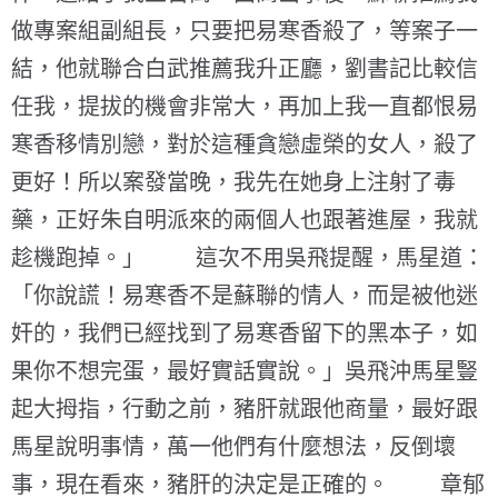
做專案組副組長，只要把易寒香殺了，等案子一
結，他就聯合白武推薦我升正廳，劉書記比較信
任我，提拔的機會非常大，再加上我一直都恨易
寒香移情別戀，對於這種貪戀虛榮的女人，殺了
更好！所以案發當晚，我先在她身上注射了毒
藥，正好朱自明派來的兩個人也跟著進屋，我就
趁機跑掉。」 這次不用吳飛提醒，馬星道：
「你說謊！易寒香不是蘇聯的情人，而是被他迷
奸的，我們已經找到了易寒香留下的黑本子，如
果你不想完蛋，最好實話實說。」吳飛沖馬星豎
起大拇指，行動之前，豬肝就跟他商量，最好跟
馬星說明事情，萬一他們有什麼想法，反倒壞
事，現在看來，豬肝的決定是正確的。 章郁