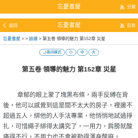
忘憂書屋
分類
忘憂書屋
返回
目錄
忘憂書屋
>
>
臉譜
> 第五卷 領導的魅力 第152章 災星
🌙夜间模式
小
中
大
第五卷 領導的魅力 第152章 災星
章郁的眼上蒙了塊黑布條，兩手反縛在背
後，他可以感覺到這是間不太大的房子，裡邊不
超過五人，綁他的人手法專業，他悄悄地試過掙
扎，可惜繩子綁得太講究了，一用力，肩膀就酸
痛得不行，不用力也不會被勒得渾身酸麻。