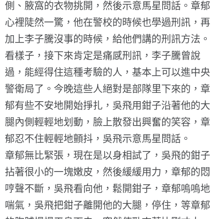
側、腋窩的衣物挑開，然後示意馬星問話。章郁
心裡陡然一驚，他在警校的時候也學過刑訊，再
加上李子騰沒事的時候，給他們講的刑訊方法。
看樣子，接下來肯定是痛感刑訊，李子騰曾說
過，能經得住這種考驗的人，基本上可以進中央
警衛局了。今晚這些人絕對是部隊里下來的，章
郁有些不安地開始掙扎，吳飛用鉗子沿著他的大
腿內側輕輕地划動，臉上散發出興奮的笑容，章
郁忍不住輕輕地顫抖，吳飛示意馬星問話。
章郁無比緊張，現在是以身相試了，吳飛的鉗子
拈著很小的一塊嫩皮，然後緩緩用力，章郁的悶
哼聲不斷，吳飛看向他，鬆開鉗子，章郁嗚嗚地
喘氣，吳飛把鉗子離開他的大腿，停住，等章郁