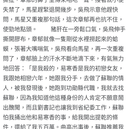
撕扯，章郁的鼻子里傳來咕地一聲，接著就小便
失禁了，馬星趕緊退開幾步，吳飛示意他趕快
問，馬星又重複那句話，這次章郁再也抗不住，
使勁地點頭。 豬肝在一旁鬆口氣，吳飛伸手
撕開膠布，章郁就像一隻剛從水裡撈起來的蛤
蟆，張著大嘴喘氣，吳飛看向馬星，再一次重複
問了，章郁臉上的汗水不斷地滴下來，有氣無力
地回答：「是我殺的，易寒香是我的初戀女友，
我跟她相戀六年，她跟我分手，去做了蘇聯的情
人，被我發現後，她跑到功勛縣代職，我就去找
蘇聯，因為我知道他這種身份的人肯定不願意鬧
出醜聞，而且劉書記也讓我到省紀委工作，蘇聯
怕我捅出他和易寒香的事，給我開出提乾的條
件，還給了我五百萬。曲高出事後，蘇聯推薦我