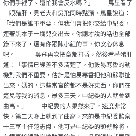
你們手裡了。還怕我會反水嗎？」 馬星看了
一眼豬肝，見老大和吳飛同時點頭，馬星說道：
「我們是誰不重要，但我們會把你交給中紀委，
連著黑本子一塊兒交出去，你剛才說的話也全部
錄下來了，還有你跟陳小紅的事，你安心休息
吧。」 吳飛再次把章郁打昏，然後看著豬肝
道：「事情已經差不多清楚了，他殺易寒香的動
機對我們不重要，估計是怕易寒香把他和蘇聯扯
出來，媽的，這些當官的都不是好東西，你們在
這兒等我的消息，最多三天，中紀委的人就會到
曲高。」 中紀委的人果然來了，速度非常
快，第二天晚上就到了曲高，來的是中紀委監察
十三室主任范志傑，他可是中紀委的頭號幹將，