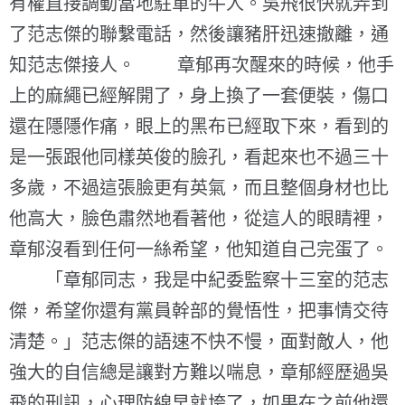
有權直接調動當地駐軍的牛人。吳飛很快就弄到
了范志傑的聯繫電話，然後讓豬肝迅速撤離，通
知范志傑接人。 章郁再次醒來的時候，他手
上的麻繩已經解開了，身上換了一套便裝，傷口
還在隱隱作痛，眼上的黑布已經取下來，看到的
是一張跟他同樣英俊的臉孔，看起來也不過三十
多歲，不過這張臉更有英氣，而且整個身材也比
他高大，臉色肅然地看著他，從這人的眼睛裡，
章郁沒看到任何一絲希望，他知道自己完蛋了。
「章郁同志，我是中紀委監察十三室的范志
傑，希望你還有黨員幹部的覺悟性，把事情交待
清楚。」范志傑的語速不快不慢，面對敵人，他
強大的自信總是讓對方難以喘息，章郁經歷過吳
飛的刑訊，心理防線早就垮了，如果在之前他還