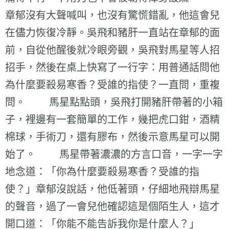
章郁沒有大聲喊叫，也沒有驚慌錯亂，他這會兒
在儘力恢復冷靜。吳飛和豬肝一直站在章郁的面
前，自從他醒後就冷眼旁觀，吳飛對馬星等人招
招手，然後在桌上快寫了一行字：用普通話問他
為什麼要殺易寒香？受誰的指使？一直問，重複
問。 馬星點點頭，吳飛打開豬肝帶著的小箱
子，裡邊有一套簡單的工作，幾把虎口鉗，酒精
棉球，手術刀，還有膠布，然後示意馬星可以開
始了。 馬星帶著濃濃的方言口音，一字一字
地念道：「你為什麼要殺易寒香？受誰的指
使？」章郁沒說話，他低著頭，仔細地飛辯馬星
的聲音，過了一會兒他確認這是個陌生人，這才
開口道：「你能不能告訴我你是什麼人？」