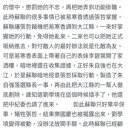
的懷中，懲罰她的不忠，再把她弄到功勛掛職。
此時蘇聯的很多事情已被易寒香透過張哲掌握，
蘇聯讓張哲藉機把易寒香調到大江縣，一來好掌
握她的行動，免得她亂來。二來也可以把她正式
吸納進去，對付敵人的最好辦法就是化敵為友。
可是易寒香表面上帶著自己的表妹李碧葉開了家
酒樓，暗地裡還在收集證據，正好朱自強也在大
江，於是蘇聯暗地授意張哲採取行動，製造了朱
自強落選縣長一事，再由此把大江縣的一幫人徹
底剷除，誰知道劉學境在這個時候插手了，他還
把中紀委也請了進來。 如此蘇聯只好棄卒保
車，犧牲張哲，結果樂國慶也被揭露出來，劉學
境變得被動，沒辦法放開手腳。此時蘇聯已經顧