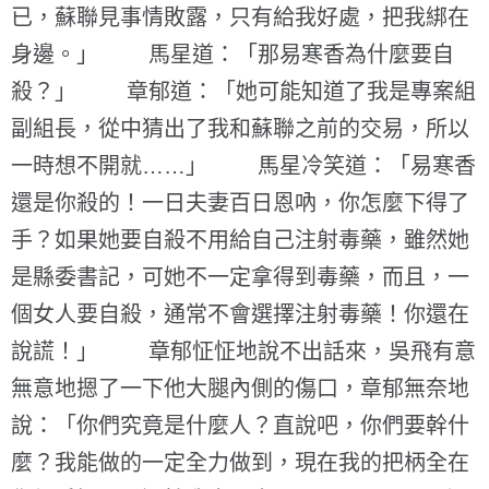
已，蘇聯見事情敗露，只有給我好處，把我綁在
身邊。」 馬星道：「那易寒香為什麼要自
殺？」 章郁道：「她可能知道了我是專案組
副組長，從中猜出了我和蘇聯之前的交易，所以
一時想不開就……」 馬星冷笑道：「易寒香
還是你殺的！一日夫妻百日恩吶，你怎麼下得了
手？如果她要自殺不用給自己注射毒藥，雖然她
是縣委書記，可她不一定拿得到毒藥，而且，一
個女人要自殺，通常不會選擇注射毒藥！你還在
說謊！」 章郁怔怔地說不出話來，吳飛有意
無意地摁了一下他大腿內側的傷口，章郁無奈地
說：「你們究竟是什麼人？直說吧，你們要幹什
麼？我能做的一定全力做到，現在我的把柄全在