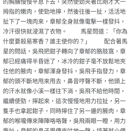
的胸脯慢慢平息下去，突然使勁夾著比剛才大一
拇指的嫩肉，使勁地擰，然後往後一扯，活活地
扯下了一塊肉來，章郁全身就像電擊一樣發抖，
冷汗很快就浸濕了衣物。 馬星問道：「你為
什麼要殺易寒香？誰主使你的？」 配合著馬
星的問話，吳飛把鉗子轉向了章郁的胳肢窩，章
郁已經痛得半昏迷了，冰冷的鉗子毫不放鬆地夾
住他的腋肉，章郁渾身發抖，吳飛手指發力，章
郁的頭不斷地甩來甩去，鼻音哼聲不斷，他頭上
的汗水就像小溪一樣往下淌，吳飛不給他時間，
繼續使勁，擰起來，這次慢慢地用力拉扯，另一
隻手也拿起鉗子，同時擰住了另一邊的腋肉，章
郁的喉嚨傳來陣陣咯咯聲，吳飛兩眼一瞪，用力