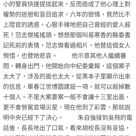
小的警員快速提拔起來，反而造成了他心理上對
權勢的迷戀和盲目追求，六年的戀情，竟然比不
上陞官的誘惑，心狠手辣地把自己曾經的愛人殺
死！范志傑搖搖頭，想想那個叫易寒香的縣委書
記死前的表情，范志傑看過相片，他替這個女人
惋惜，也替她悲哀。 他示意其他人繼續審
問，轉身出門，他開始向中紀委彙報，這個案子
太大了，涉及的面也太大，從黑本子里顯示出來
的信息，單春江世博園建設一項，就可以殺掉數
十個人。不是大案要案一般不會讓十三室出面，
更不會勞駕官場災星，現在他到了彩雲，那就說
明中央已經下了決心。 朱自強接到吳飛的電
話後，長長地出了口氣，看來胡校長沒有妥協，