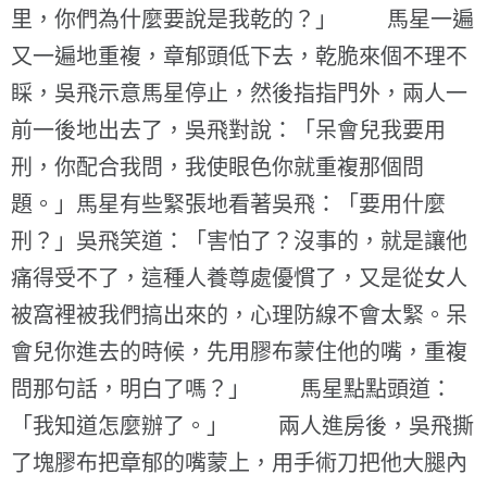
里，你們為什麼要說是我乾的？」 馬星一遍
又一遍地重複，章郁頭低下去，乾脆來個不理不
睬，吳飛示意馬星停止，然後指指門外，兩人一
前一後地出去了，吳飛對說：「呆會兒我要用
刑，你配合我問，我使眼色你就重複那個問
題。」馬星有些緊張地看著吳飛：「要用什麼
刑？」吳飛笑道：「害怕了？沒事的，就是讓他
痛得受不了，這種人養尊處優慣了，又是從女人
被窩裡被我們搞出來的，心理防線不會太緊。呆
會兒你進去的時候，先用膠布蒙住他的嘴，重複
問那句話，明白了嗎？」 馬星點點頭道：
「我知道怎麼辦了。」 兩人進房後，吳飛撕
了塊膠布把章郁的嘴蒙上，用手術刀把他大腿內