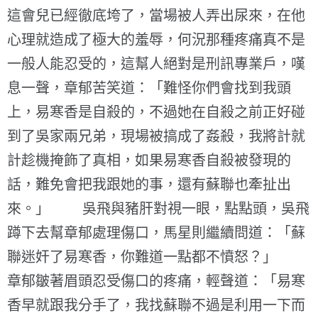
這會兒已經徹底垮了，當場被人弄出尿來，在他
心理就造成了極大的羞辱，何況那種疼痛真不是
一般人能忍受的，這幫人絕對是刑訊專業戶，嘆
息一聲，章郁苦笑道：「難怪你們會找到我頭
上，易寒香是自殺的，不過她在自殺之前正好碰
到了吳家兩兄弟，現場被搞成了姦殺，我將計就
計趁機掩飾了真相，如果易寒香自殺被發現的
話，難免會把我跟她的事，還有蘇聯也牽扯出
來。」 吳飛與豬肝對視一眼，點點頭，吳飛
蹲下去幫章郁處理傷口，馬星則繼續問道：「蘇
聯迷奸了易寒香，你難道一點都不憤怒？」
章郁皺著眉頭忍受傷口的疼痛，輕聲道：「易寒
香早就跟我分手了，我找蘇聯不過是利用一下而