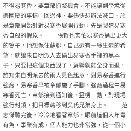
不得易寒香，要章郁抓緊機會，不能讓劉學境從
樂國慶的事情中回過神，要儘快想辦法滅口。於
是章郁開始針對易寒香展開行動，先是製造易寒
香自殺的假象。 張哲也害怕易寒香捅出更大
的簍子，他想保住蘇聯，自己還有一絲生還的希
望，就讓朱自明派人去偷出易寒香手裡的黑本
子，只要把這個東西毀了，蘇聯就能全身而退，
誰知朱自明派去的兩人見色起意，對易寒香進行
強姦，易寒香早被章郁施了手腳，強姦過程中易
寒香死亡，章郁接到通知後，靈機一動，對現場
強行封鎖，把目標轉移到吳氏兄弟身上。 范
志傑聽完後，冷冷地看著章郁，眼前這個人年青
有為，事業有成，個人能力也非常強，從一個小