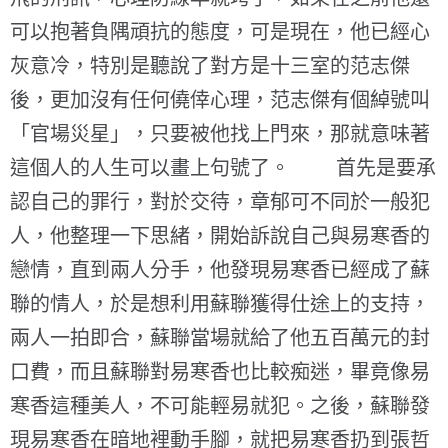
可以抱著負隅頑抗的態度，可是現在，他已經心
灰意冷，特別是聽說了對方是十三室的范志傑
後，更加沒有任何僥倖心理，范志傑有個綽號叫
「官場災星」，只要被他找上門來，那就意味著
這個人的人生可以畫上句號了。 首先是要承
認自己的罪行，對於交待，章郁可不同於一般犯
人，他整理一下思緒，開始訴說自己與易寒香的
戀情，直到兩人分手，他發現易寒香已經成了蘇
聯的情人，於是想利用蘇聯獲得仕途上的支持，
兩人一拍即合，蘇聯當場就給了他五百萬元的封
口費，而且蘇聯對易寒香也比較痴迷，畢竟像易
寒香這種美人，不可能輕易就犯。之後，蘇聯發
現易寒香在暗地裡動手腳，就把易寒香扔到張哲