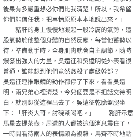
後果有多嚴重想必你們比我清楚！所以，我希望
你們能信任我，把事情原原本本地說出來。」
豬肝的身上慢慢地凝起一股冷厲的氣勢，這
股氣勢於他整個身體的自然反應，每當他蓄勢以
待，準備動手時，全身肌肉就會自主調節，隨時
爆發出強大的力量，吳遠征和吳遠明從外表看很
普通，誰能想到他們竟然姦殺了處級幹部？
吳遠征連推眼鏡的動作都停了下來，看看吳遠
明，兩兄弟心裡清楚，今兒個要是不把話交待明
白，就別想從這裡出去了。吳遠征乾脆盤腿坐
下：「肝炎大哥，討碗茶喝吧。」 豬肝示意
馬星去提茶壺，周遭的人都被這個消息震住了，
一時間看待兩人的表情頗為複雜，馬齊不時地點