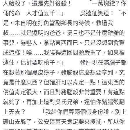
人給殺了，還是先奸後殺！ 「一萬塊錢？你
倆的命一人才值五千！」 吳遠征笑道：「不
是，朱自明在打魚當副鄉長的時候，救過我
叔……就是遠明的爸爸，況且也不是什麼難辦的
事兒，嚇嚇人，拿點東西而已。只是沒想到會整
成這樣！唉……我曉得這回問題嚴重了，如果被
逮住，估計要吃槍子。」 豬肝現在滿腦子都
在想著那個黑皮簿子，豬腦殼這麼想要拿到，究
竟是什麼東西？但豬肝可以肯定一點！這東西的
價值肯定很大，而且對豬腦殼非常重要！有這點
就夠了，再加上這對吳氏兄弟，還怕你豬腦殼翻
上天去？ 「我給你們弄兩個假身份證，別上
礦山去躲了，公安這兩天肯定要來搜捕，所以你