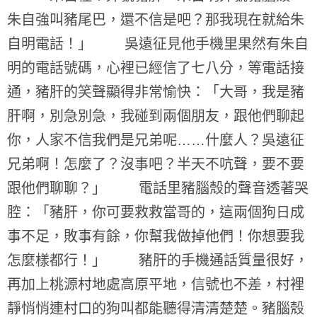
朱自強叫豬尾巴，還不信是吧？那我現在就給朱
自明電話！」 吳遠征見他手機里果然有朱自
明的電話號碼，心裡已經信了七八分，等電話接
通，豬肝的笑聲顯得非常愉快：「大哥，我是豬
肝啊，別急別急，我碰到兩個朋友，跟他們聊起
你，人家不信我們是兄弟呢……什麼人？吳遠征
兄弟啊！怎麼了？沒事吧？半天不吭聲，要不要
跟他們聊聊？」 電話里豬腦殼的聲音透著哭
腔：「豬肝，你可要救救當哥的，這兩個狗日成
事不足，敗事有餘，你幫我做掉他們！你想要我
怎麼樣都行！」 豬肝的手機通話質量很好，
再加上桃源村地處高原平地，信號也不差，村裡
靜悄悄連村口的狗叫都能聽得清清楚楚。豬腦殼