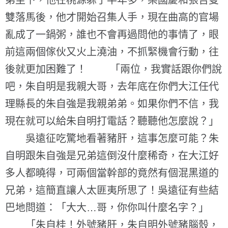
弟坐下，他在桃源躲了半年多，樂國慶和張哲雙
雙落馬後，他才開始召集人手，現在曲高的官場
亂成了一鍋粥，誰也不會再過問他的事情了，眼
前這兩個傢伙又火上澆油，不抓緊機會行動，往
後就更加困難了！ 「兩位，我實話跟你們說
吧，朱自明是我親大哥，去年底在你們大江任代
理縣長的朱自強是我親弟弟。如果你們不信，我
現在就可以給朱自明打電話？聽聽他怎麼說？」
吳遠征吃驚地看著豬肝，這事怎麼可能？朱
自明跟朱自強是兄弟這倒沒什麼稀奇，在大江好
多人都曉得，可兩個當幹部的竟然有個混黑道的
兄弟，這簡直讓人太匪夷所思了！吳遠征有些結
巴地問道：「大大…哥，你你叫什麼名字？」
「朱自桂！外號豬肝，朱自明外號豬腦殼，