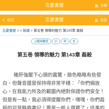
忘憂書屋
分類
忘憂書屋
返回
目錄
忘憂書屋
>
>
臉譜
> 第五卷 領導的魅力 第143章 姦殺
🌙夜间模式
小
中
大
第五卷 領導的魅力 第143章 姦殺
豬肝強壓下心頭的震驚，臉色略略有些發
白，但聲音還是保持得非常平穩：「你們倆放
心，在我能力所及的範圍內絕對保證你們安全！
但是有一點，我必須得提醒你們，嘿嘿，你們姦
殺的可是縣委書記！要是一般人還罷了，這事的