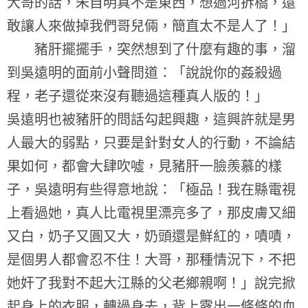
大哥的話，朱自明真不是東西，想過河拆橋，還
敢讓人來做掉我們哥兒倆，簡直太不是人了！」
豬肝擺擺手，突然想到了什麼有趣的事，溜
到吳遠明的面前小聲問道：「說說你的姦殺過
程，老子還從來沒有聽過這種真人版的！」
吳遠明也被豬肝的問話勾起興趣，這興許就是男
人最大的弱點，只要是針對女人的行動，不論結
果如何，都會大肆吹噓，見豬肝一臉羨慕的樣
子，吳遠明有些得意地說：「極品！我在縣電視
上看過她，真人比電視里漂亮多了，那皮膚又細
又白，奶子又圓又大，奶頭還是鮮紅的，嘖嘖，
是個男人都會忍不住！大哥，那種情況下，不把
她奸了我對不起大江縣的父老鄉親啊！」說完掀
起身上的衣服，轉過身去，背上露出一條條的血