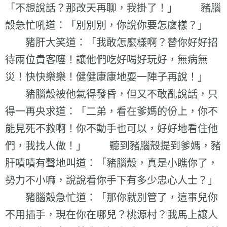
「不想說話？那改天再聊，我掛了！」 豬腦
殼急忙吼道：「別別別，你說你要怎麼樣？」
豬肝大笑道：「我敢怎麼樣啊？替你好好招
待兩位貴客噻！讓他們吃好喝好玩好，無病無
災！快快樂樂！健健康康地耍一陣子再說！」
豬腦殼被他氣得發昏，但又不敢亂說話，只
得一再央求道：「二弟，看在爹媽的份上，你不
能見死不救啊！你不動手也可以，好好地看住他
們，我找人做！」 聽到豬腦殼提到爹媽，豬
肝嘖嘖有聲地叫道：「豬腦殼，真是小瞧你了，
勢力不小嘛，說說看你手下有多少忠心人士？」
豬腦殼急忙道：「那你就別管了，這事兒你
不用插手，現在你在哪兒？桃源村？我馬上讓人