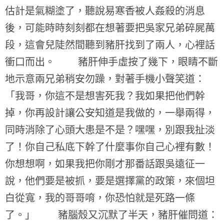
估計是氣糊塗了，聽說易寒香被人姦殺的消息
後，可能時時刻刻都在想著要把吳家兄弟碎屍萬
段，這會兒陡然間聽到豬肝找到了兩人，心裡話
衝口而出。 豬肝伸手虛按了幾下，眼睛不斷
地示意兩兄弟稍安勿躁，對著手機小聲笑道：
「我哥，你這不是想害死我？我如果把他們幹
掉，你再設計讓公安知道是我做的，一舉兩得，
同時消除了心頭大患是不是？嘿嘿，別跟我扯淡
了！你自己私底下幹了什麼事你自己心裡有數！
你想想啊，如果我把你剛才那番話跟吳遠征一
說，他們要是被抓，要是選擇黨的政策，來個坦
白從寬，我的哥哥唷，你恐怕就是死路一條
了。」 豬腦殼又沉默了半天，豬肝催問道：