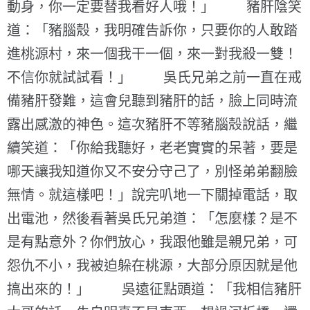
動身，你一定要替我看好人哦！」 豬肝陰笑
道：「豬腦殼，我明確告訴你，只要你的人敢踏
進桃源村，來一個我干一個，來一對我殺一雙！
不信你就試試看！」 吳氏兄弟之前一直在戒
備豬肝發難，這會兒聽到豬肝的話，臉上同時流
露出感激的神色。這次豬肝不等豬腦殼說話，繼
續笑道：「你給我聽好，老老實實的呆著，要是
哪天讓我知道你又不安分守己了，別怪弟弟翻臉
無情。就這樣吧！」說完叭地一下關掉電話，取
出電池，然後看著吳氏兄弟道：「怎麼樣？是不
是有點意外？你們放心，我跟他雖是親兄弟，可
怨仇不小，我被迫躲在桃源，大部分原因就是他
搞出來的！」 吳遠征點頭道：「我相信豬肝