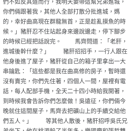
們不如反其道而行，我明天要帶這幫兄弟進城，
你們倆跟著我，其他人全部打散分批進城，媽
的，幸好曲高現在群龍無首，正是趁亂摸魚的時
候。」豬肝忍不住站起身來邊說邊走，停下腳步
的時候已經把話說完。 馬齊問道：「老肝，
進城後幹什麼？」 豬肝招招手，一行人跟在
他身後進了屋子，豬肝從自己的箱子里拿出一大
串鑰匙：「這些都是我在曲高修的房子，暫時還
沒有賣完，你們先住著，四個人一間，屋裡有電
話，每人配部手機，全天二十四小時給我開著，
到時候我會告訴你們怎麼做！吳遠征，你們倆今
晚就住這間屋子，馬齊去把礦山上的手續交給他
們五人。」 等其他人散後，豬肝招呼吳氏兄