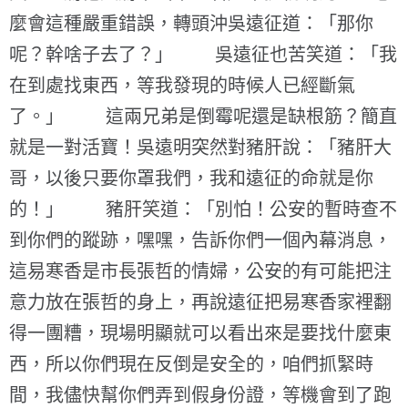
麼會這種嚴重錯誤，轉頭沖吳遠征道：「那你
呢？幹啥子去了？」 吳遠征也苦笑道：「我
在到處找東西，等我發現的時候人已經斷氣
了。」 這兩兄弟是倒霉呢還是缺根筋？簡直
就是一對活寶！吳遠明突然對豬肝說：「豬肝大
哥，以後只要你罩我們，我和遠征的命就是你
的！」 豬肝笑道：「別怕！公安的暫時查不
到你們的蹤跡，嘿嘿，告訴你們一個內幕消息，
這易寒香是市長張哲的情婦，公安的有可能把注
意力放在張哲的身上，再說遠征把易寒香家裡翻
得一團糟，現場明顯就可以看出來是要找什麼東
西，所以你們現在反倒是安全的，咱們抓緊時
間，我儘快幫你們弄到假身份證，等機會到了跑