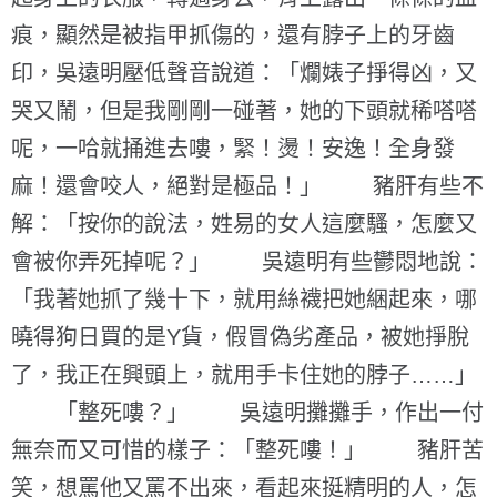
痕，顯然是被指甲抓傷的，還有脖子上的牙齒
印，吳遠明壓低聲音說道：「爛婊子掙得凶，又
哭又鬧，但是我剛剛一碰著，她的下頭就稀嗒嗒
呢，一哈就捅進去嘍，緊！燙！安逸！全身發
麻！還會咬人，絕對是極品！」 豬肝有些不
解：「按你的說法，姓易的女人這麼騷，怎麼又
會被你弄死掉呢？」 吳遠明有些鬱悶地說：
「我著她抓了幾十下，就用絲襪把她綑起來，哪
曉得狗日買的是Y貨，假冒偽劣產品，被她掙脫
了，我正在興頭上，就用手卡住她的脖子……」
「整死嘍？」 吳遠明攤攤手，作出一付
無奈而又可惜的樣子：「整死嘍！」 豬肝苦
笑，想罵他又罵不出來，看起來挺精明的人，怎