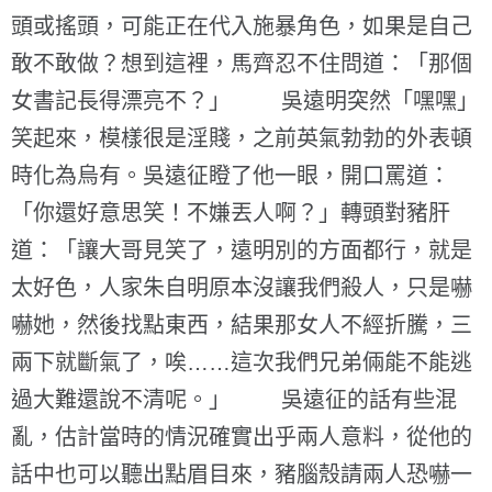
頭或搖頭，可能正在代入施暴角色，如果是自己
敢不敢做？想到這裡，馬齊忍不住問道：「那個
女書記長得漂亮不？」 吳遠明突然「嘿嘿」
笑起來，模樣很是淫賤，之前英氣勃勃的外表頓
時化為烏有。吳遠征瞪了他一眼，開口罵道：
「你還好意思笑！不嫌丟人啊？」轉頭對豬肝
道：「讓大哥見笑了，遠明別的方面都行，就是
太好色，人家朱自明原本沒讓我們殺人，只是嚇
嚇她，然後找點東西，結果那女人不經折騰，三
兩下就斷氣了，唉……這次我們兄弟倆能不能逃
過大難還說不清呢。」 吳遠征的話有些混
亂，估計當時的情況確實出乎兩人意料，從他的
話中也可以聽出點眉目來，豬腦殼請兩人恐嚇一