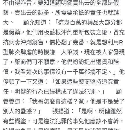
不由得咋舌，要知道顧明健賣出去的全都是假
藥，賣出去的越多，所需要承擔的責任也就越
大。 顧允知道：「這幾百萬的藥品大部分都
是假藥，他們用板藍根沖劑重新包裝之後，冒充
抗病毒沖劑銷售，價格翻了幾番，就是想利用R
型肺炎肆虐的時機賺一大筆錢，現在被人家發現
了，藥商們可不願意，他們紛紛提出退貨和賠
償，我看這次的事情沒有一千萬都搞不定。」他
停頓了一下又道：「如果這些藥商堅持追究責
任，明健的行為已經構成了違法犯罪。」 顧
養養道：「我哥怎麼會這樣？爸，他是不是受了
別人的蠱惑？」 張揚道：「是啊，明健雖然
有些糊塗，可是違法犯罪的事兒他應該不會幹，