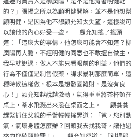
這邊的負責人是柳廣陽，是不是他背著明健乾
的？」張揚之所以為顧明健開解，並不是他想幫
顧明健，是因為他不想顧允知太失望，這樣說可
以讓他的內心好受一些。 顧允知搖了搖頭
道：「這麼大的事情，他怎麼可能會不知道？柳
廣陽再大膽，不經明健的同意也不敢擅自做主，
我早就說過，做人不能只看眼前的利益，他們的
行為不僅僅是制售假藥，謀求暴利那麼簡單，這
種時候這樣做，根本是想發國難財，是沒有良
心！」顧允知越說越激動，氣得重重將茶杯頓在
桌上，茶水飛濺出來潑在桌面之上。 顧養養
趕緊抓住父親的手臂輕輕搖晃道：「爸，您別動
氣，氣壞身體怎麼辦？回頭我去找我哥，讓他過
來向您磕頭賠罪！」 顧允知怒道：「別提那