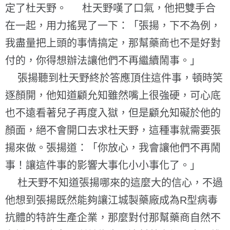
定了杜天野。 杜天野嘆了口氣，他把雙手合
在一起，用力搖晃了一下：「張揚，下不為例，
我盡量把上頭的事情搞定，那幫藥商也不是好對
付的，你得想辦法讓他們不再繼續鬧事。」
張揚聽到杜天野終於答應頂住這件事，頓時笑
逐顏開，他知道顧允知雖然嘴上很強硬，可心底
也不遠看著兒子再度入獄，但是顧允知礙於他的
顏面，絕不會開口去求杜天野，這種事就需要張
揚來做。張揚道：「你放心，我會讓他們不再鬧
事！讓這件事的影響大事化小小事化了。」
杜天野不知道張揚哪來的這麼大的信心，不過
他想到張揚既然能夠讓江城製藥廠成為R型病毒
抗體的特許生產企業，那麼對付那幫藥商自然不