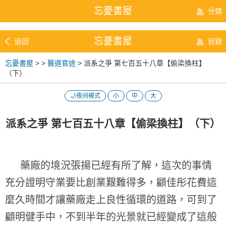
忘憂書屋
分類
忘憂書屋
返回
目錄
忘憂書屋
>
>
醫道官途
> 派系之爭 第七百五十八章【偷梁換柱】
（下）
🌙夜间模式
小
中
大
派系之爭 第七百五十八章【偷梁換柱】（下）
藥廠的境況張揚已經有所了解，這次的事情
充分證明守業要比創業艱難得多，顧佳彤花費這
麼久時間才讓藥廠走上良性循環的道路，可到了
顧明健手中，不到半年的光景就已經變成了這般