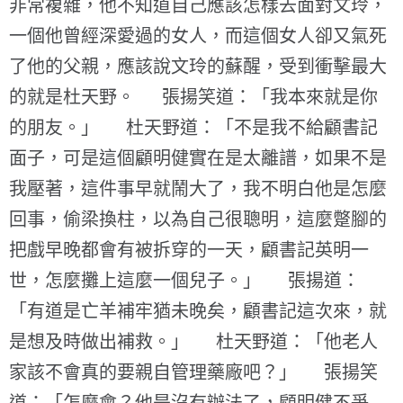
非常複雜，他不知道自己應該怎樣去面對文玲，
一個他曾經深愛過的女人，而這個女人卻又氣死
了他的父親，應該說文玲的蘇醒，受到衝擊最大
的就是杜天野。 張揚笑道：「我本來就是你
的朋友。」 杜天野道：「不是我不給顧書記
面子，可是這個顧明健實在是太離譜，如果不是
我壓著，這件事早就鬧大了，我不明白他是怎麼
回事，偷梁換柱，以為自己很聰明，這麼蹩腳的
把戲早晚都會有被拆穿的一天，顧書記英明一
世，怎麼攤上這麼一個兒子。」 張揚道：
「有道是亡羊補牢猶未晚矣，顧書記這次來，就
是想及時做出補救。」 杜天野道：「他老人
家該不會真的要親自管理藥廠吧？」 張揚笑