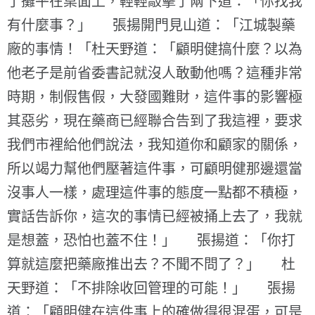
了攤平在桌面上，輕輕敲擊了兩下道：「你找我
有什麼事？」 張揚開門見山道：「江城製藥
廠的事情！「杜天野道：「顧明健搞什麼？以為
他老子是前省委書記就沒人敢動他嗎？這種非常
時期，制假售假，大發國難財，這件事的影響極
其惡劣，現在藥商已經聯合告到了我這裡，要求
我們市裡給他們說法，我知道你和顧家的關係，
所以竭力幫他們壓著這件事，可顧明健那邊還當
沒事人一樣，處理這件事的態度一點都不積極，
實話告訴你，這次的事情已經被捅上去了，我就
是想蓋，恐怕也蓋不住！」 張揚道：「你打
算就這麼把藥廠推出去？不聞不問了？」 杜
天野道：「不排除收回管理的可能！」 張揚
道：「顧明健在這件事上的確做得很混蛋，可是