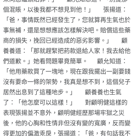
個混賬，以後我都不想見到他！」 張揚道：
「爸，事情既然已經發生了，您就算再生氣也於
事無補，還是想想應該怎樣解決吧。賠償這些藥
商的損失，挽回已經造成的惡劣影響。」 顧
養養道：「那就趕緊把葯款退給人家！我去給他
們道歉。」她看問題畢竟簡單。 顧允知道：
「他用藥款買了一塊地，現在跟我擺出一副要錢
沒有要命一條的架勢，我真是想不到，這個兒子
居然出息到了這種地步。」 顧養養也生氣
了：「他怎麼可以這樣！」 對顧明健這樣的
表現張揚並不意外，顧明健經歷那場牢獄之災
後，他的心胸和性情非但沒有變的寬廣，反而變
得更加的偏激乖戾，張揚道：「爸，有句話我不