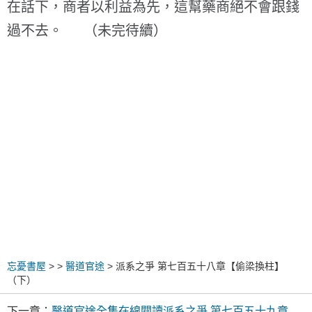
在話下，商者以利益為先，這幫藥商絕不會跟錢
過不去。 （未完待續）
忘憂書屋
>
>
醫道官途
> 派系之爭 第七百五十八章【偷梁換柱】
（下）
下一章：
醫道官途全集在線閱讀派系之爭 第七百五十九章