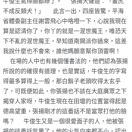
牛俊生氣得臉都綠了。 張揚大聲道：「畫虎
不成反類犬！」 此言一出，四座皆驚，平海
省體委副主任謝雲飛心中咯噔一下，心說我現在
算是認清你了，你丫的就是一混世魔王，唯恐天
下不亂的混世魔王，早知道南錫派你過來，這差
我說什麼也不會來，誰他媽願意幫你頂雷啊！
在場的人中也有幾個懂書法的，他們認為張揚
所說的的確很有道理，也是實話，牛俊生的字寫
得最多算得上一般，那白鬍子老頭吹得太玄乎
了，可既便如此，你張揚也不該在大庭廣眾之下
揭穿人家呀，牛俊生現在在田壇的位置當得起是
德高望重，張揚剛才的這番話不是當眾打他的臉
嗎？ 牛俊生又是一個很愛面子的人，他被張
揚的這番話氣暈了，他的火氣向來都不小，認出