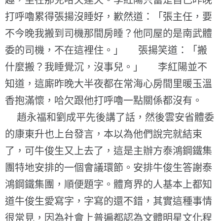
趣，坐在那兒哈欠連天。李紅陽只當是自己昨晚
打呼嚕累得張揚沒睡好，歉然道：「張主任，要
不今晚我搬到司機那間房睡？他同屋的是南武體
委的司機，不在這裡住。」 張揚笑道：「搬
什麼搬？我睡覺沉，沒事兒。」 李紅陽並不
知道，這廝昨晚大半夜都在常海心房間里暖玉溫
香抱滿懷，哈欠跟他打呼嚕一點關係都沒有。
趙永福和劉成平先後講了話，然後雲安省體委
的康東升也上台發言，本以為他們說完就結束
了，可牛俊生又上去了，這是主辦方泰鴻鋼鐵集
團特地安排的一個會議環節。安排牛俊生答謝泰
鴻鋼鐵集團，順便題字。體育界的人基本上都知
道牛俊生愛寫字，字寫的還不錯，其實這種事情
很常見，因為社會上普遍都認為文體明星文化程