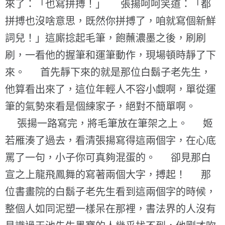
來了：「也寫拼搏！」 張揚呵呵笑道：「都
拼搏也沒啥意思，既然你拼搏了，咱就寫個新鮮
詞兒！」這廝捻起毛筆，飽蘸濃墨之後，刷刷
刷，一看他的握筆和運筆動作，現場頓時靜了下
來。 首先靜下來的就是那位白鬍子老先生，
他算看出來了，這位年輕人不容小覷啊，單從運
筆的氣勢來看是個練家子，絕對不簡單啊。
張揚一路寫完，將毛筆放在筆架之上。 姬
若雁湊了過去，看清張揚寫得這兩個字，在心底
罵了一句，小子你可真夠混蛋的。 卻見那白
宣之上龍飛鳳舞的寫著兩個大字，搏起！ 那
位書畫院的白鬍子老先生看到這兩個字的時候，
整個人如同泥塑一樣呆在那裡，書法界的人沒有