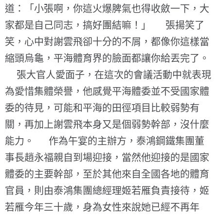
道：「小張啊，你這火爆脾氣也得收斂一下，大
家都是自己同志，搞好團結嘛！」 張揚笑了
笑，心中對謝雲飛卻十分的不屑，都像你這樣當
縮頭烏龜，平海體育界的臉面都讓你給丟完了。
張大官人愛面子，在這次的會議活動中就表現
為愛惜集體榮譽，他感覺平海體委並不受國家體
委的待見，可能和平海的田徑項目比較弱勢有
關，再加上謝雲飛本身又是個弱勢幹部，沒什麼
能力。 作為午宴的主辦方，泰鴻鋼鐵集團董
事長趙永福親自到場迎接，當然他迎接的是國家
體委的主要幹部，至於其他來自全國各地的體育
官員，則由泰鴻集團總經理姬若雁負責接待，姬
若雁今年三十歲，身為女性來說她已經不再年