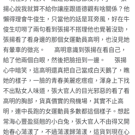
揚心說我就算不給你讓座跟道德觀有啥關係？他
懶得理會牛俊生，只當他的話是耳旁風，好在牛
俊生叨嘮了兩句看到張揚不搭理他也覺著沒勁，
張揚看了看身邊的那個女運動員高明，也沒見她
有暈車的徵兆。 高明意識到張揚在看自己，
給了他兩個白眼，然後把臉扭到一邊。 張揚
心中暗笑，這高明還真把自己當成白天鵝了，瞧
她的樣子，一臉的青春美麗疙瘩痘，渾身上下找
不出點女人味道，張大官人的目光邪惡的看了看
高明的胸部，貨真價實的飛機場，其實不止高
明，連中長跑的女運動員多數都這個樣子。想起
常海心豐盈挺翹的小白兔，張大官人不由得又開
始春心蕩漾了，不過蕩漾歸蕩漾，這貨到現在心