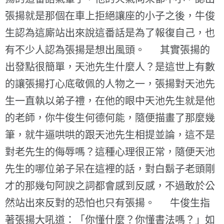
張揚就是那個在車上拒絕讓座的小子之後，牛俊
生認為這廝站出來說這番話是為了報復自己，也
有不少人認為張揚是想出風頭。 其實張揚的
出發點很簡單，天池先生什麼人？是這世上有數
的讓張揚打心底敬佩的人物之一，張揚對天池先
生一直執以弟子禮，在他的眼中天池先生就是他
的老師，你牛俊生何德何能，隨便描畫了那麼幾
筆，就牛逼哄哄的跟天池先生相提並論，這不是
對老先生的侮辱嗎？這種心理很正常，隨便天池
先生的哪位弟子呆在這裡的話，對白鬍子老頭剛
才的那幾句阿諛之詞都會感到反感，不過敢於公
然站出來反對的恐怕也只有張揚。 牛俊生指
著張揚大吼道：「你懂什麼？你懂書法嗎？」如