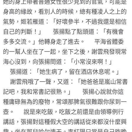
她的身上帶著普通女性很少見到的官氣，可能是
身高的緣故，看別人的時候，總有種凌人之上的
氣勢，姬若雁道：「好壞參半，不過我還是相信
自己的判斷！」 張揚點了點頭道：「有機會
多多交流。」他轉身走了進去。 平海省體委
的一幫人坐在了一起，坐下之後，謝雲飛發現常
海心沒到，向張揚問道：「小常沒來啊！」
張揚道：「她生病了，留在酒店休息呢。」
謝雲飛哦了一聲，又道：「她爸爸是嵐山常書
記吧，我和常書記很熟。」 張揚心說就你這
種庸碌無為的廢物，常頌那脾氣很難跟你尿到一
壺。 說是來吃飯，吃飯之前還是由領導例行
講話，張揚對這種假大空的講話從來都沒什麼興