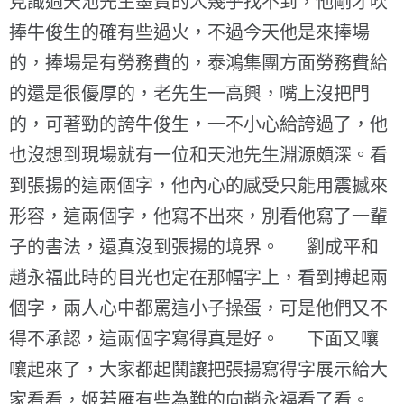
見識過天池先生墨寶的人幾乎找不到，他剛才吹
捧牛俊生的確有些過火，不過今天他是來捧場
的，捧場是有勞務費的，泰鴻集團方面勞務費給
的還是很優厚的，老先生一高興，嘴上沒把門
的，可著勁的誇牛俊生，一不小心給誇過了，他
也沒想到現場就有一位和天池先生淵源頗深。看
到張揚的這兩個字，他內心的感受只能用震撼來
形容，這兩個字，他寫不出來，別看他寫了一輩
子的書法，還真沒到張揚的境界。 劉成平和
趙永福此時的目光也定在那幅字上，看到搏起兩
個字，兩人心中都罵這小子操蛋，可是他們又不
得不承認，這兩個字寫得真是好。 下面又嚷
嚷起來了，大家都起鬨讓把張揚寫得字展示給大
家看看，姬若雁有些為難的向趙永福看了看。