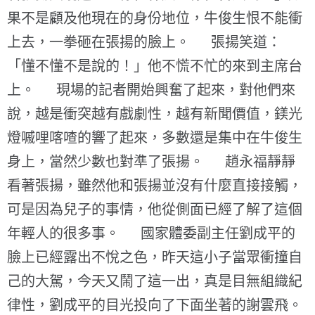
果不是顧及他現在的身份地位，牛俊生恨不能衝
上去，一拳砸在張揚的臉上。 張揚笑道：
「懂不懂不是說的！」他不慌不忙的來到主席台
上。 現場的記者開始興奮了起來，對他們來
說，越是衝突越有戲劇性，越有新聞價值，鎂光
燈嘁哩喀喳的響了起來，多數還是集中在牛俊生
身上，當然少數也對準了張揚。 趙永福靜靜
看著張揚，雖然他和張揚並沒有什麼直接接觸，
可是因為兒子的事情，他從側面已經了解了這個
年輕人的很多事。 國家體委副主任劉成平的
臉上已經露出不悅之色，昨天這小子當眾衝撞自
己的大駕，今天又鬧了這一出，真是目無組織紀
律性，劉成平的目光投向了下面坐著的謝雲飛。