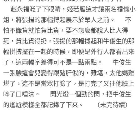
趙永福眨了下眼睛，姬若雁這才讓兩名禮儀小
姐，將張揚的那幅搏起展示於眾人之前。 不
怕不識貨就怕貨比貨，要不怎麼都說人比人得
死，貨比貨得扔，張揚的那幅搏起和牛俊生的那
幅拼搏擺在一起的時候，即便是外行人都看出來
了，這兩幅字差得可不是一點兩點。 牛俊生
一張臉這會兒變得跟豬肝似的，難堪，太他媽難
堪了，這不是當眾打臉了，是打完了又往他臉上
啐了口唾沫。 閃光燈一個勁的閃，把牛俊生
的尷尬模樣全都記錄了下來。 （未完待續）