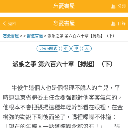
忘憂書屋
分類
忘憂書屋
返回
目錄
忘憂書屋
>
>
醫道官途
> 派系之爭 第六百六十章【搏起】（下）
🌙夜间模式
小
中
大
派系之爭 第六百六十章【搏起】（下）
牛俊生這個人也是個得理不饒人的主兒，平
時連延東省體委主任金樹強都對他客客氣氣的，
他根本不會把張揚這種年輕幹部看在眼裡，在金
樹強的勸說下到後面坐了，嘴裡喋喋不休道：
「現在的年輕人一點道德觀念都沒有！」 張