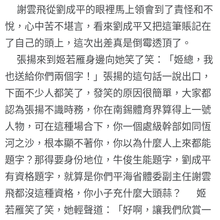
謝雲飛從劉成平的眼裡馬上領會到了責怪和不
悅，心中苦不堪言，看來劉成平又把這筆賬記在
了自己的頭上，這次出差真是倒霉透頂了。
張揚來到姬若雁身邊向她笑了笑：「姬總，我
也送給你們兩個字！」張揚的這句話一說出口，
下面不少人都笑了，發笑的原因很簡單，大家都
認為張揚不識時務，你在南錫體育界算得上一號
人物，可在這種場合下，你一個處級幹部如同恆
河之沙，根本顯不著你，你以為什麼人上來都能
題字？那得要身份地位，牛俊生能題字，劉成平
有資格題字，就算是你們平海省體委副主任謝雲
飛都沒這種資格，你小子充什麼大頭蒜？ 姬
若雁笑了笑，她輕聲道：「好啊，讓我們欣賞一