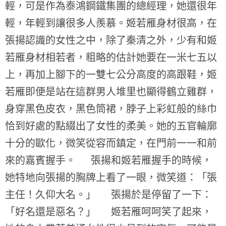
輕，可是作為泰鴻鋼鐵集團的總經理，她還很年
輕，年輕到讓很多人羨慕。姬若雁身材很高，在
張揚認識的女性之中，除了秦清之外，少有和姬
若雁身材相若者，粗略的估計她要在一米七五以
上，再加上腳下的一雙七公分高度的高跟鞋，姬
若雁即便是站在這群男人堆里也顯得鶴立雞群，
身穿黑色皮衣，黑色筒裙，脖子上彩虹般的絲巾
恰到好處的點綴出了女性的柔美。她的五官輪廓
十分的歐化，微笑從容而鎮定，在門前一一和前
來的嘉賓握手。 張揚和姬若雁握手的時候，
她特地向張揚的胸牌上看了一眼，微笑道：「張
主任！久仰大名。」 張揚於是停留了一下：
「好名還是惡名？」 姬若雁呵呵笑了起來，