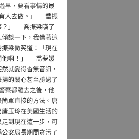
過早，要看事情的最
得有人去做。」 喬振
事？」 喬振梁嘆了
人傾談一下，我借著這
喬振梁微笑道：「現在
問他啊！」 喬夢媛
突然就變得杳無音訊，
張揚的關心甚至勝過了
警察都離去之後，他
最簡單直接的方法。唐
出唐玉玲在美國生活的
以走到現在這一步，可
錫公安局長期間貪污了