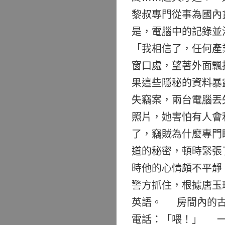
黎叔專門從事為國內
是，電腦中的記錄並
「我相信了，任何產
窗口處，望著外面飄
果這些隱秘的資料暴
失竊案，兩台電腦丟
照片，她害怕有人會
了，竊賊為什麼專門
道的秘密，頓時緊張
時他的心情頗不平靜
警方抓住，根據唐玉
英語。 房間內的古
電話：「喂！」 一