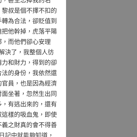
切，甚至忘掉我的名
，黎叔是個不擇不扣的
手轉為合法，卻貶值到
槍把他幹掉，虎落平陽
鄉，而他們卻心安理
解決了，我整個人彷
精力和財力，得到的卻
合法的身份，我依然還
的官員，也是因為經濟
對面坐著，忽然生出同
多，有逃出來的，還有
叔這樣的吸血鬼，即使
不義之財真的會不得善
日記中就能夠知道，