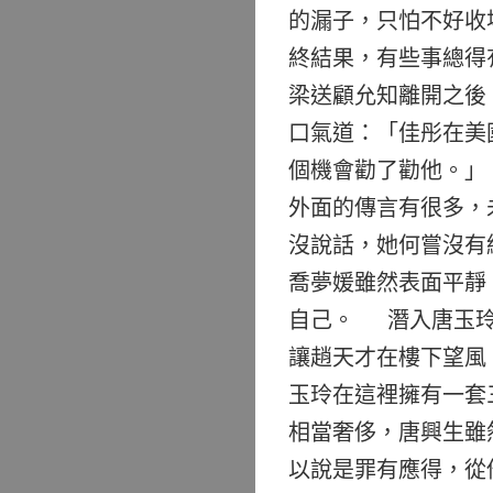
的漏子，只怕不好收
終結果，有些事總得
梁送顧允知離開之後
口氣道：「佳彤在美
個機會勸了勸他。」
外面的傳言有很多，
沒說話，她何嘗沒有
喬夢媛雖然表面平靜
自己。 潛入唐玉玲
讓趙天才在樓下望風
玉玲在這裡擁有一套
相當奢侈，唐興生雖
以說是罪有應得，從