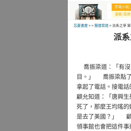
官場小說
|
漫畫
|
投資
忘憂書屋
>
>
醫道官途
> 派系之爭
派系
喬振梁道：「有沒
目。」 喬振梁點了
拿起了電話。接電話
顧允知道：「唐興生
死了，那麼王均瑤的
是去了美國？」 顧
領事館也會把這件事