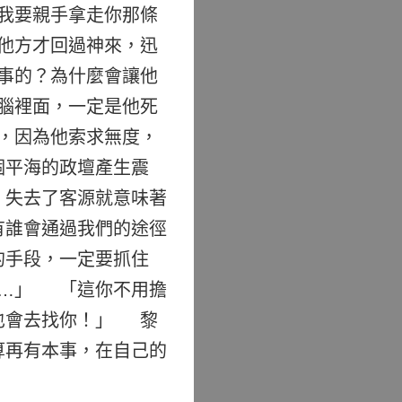
我要親手拿走你那條
他方才回過神來，迅
事的？為什麼會讓他
腦裡面，一定是他死
，因為他索求無度，
個平海的政壇產生震
，失去了客源就意味著
有誰會通過我們的途徑
的手段，一定要抓住
……」 「這你不用擔
也會去找你！」 黎
算再有本事，在自己的