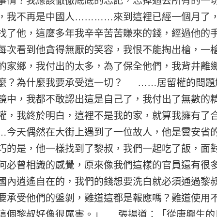
事情？我應該徹徹底底的忘記，忘掉過去所有的一
，我不再是中國人…………來到這裡已經一個月了
找了他，這麼多年我辛辛苦苦賺來的錢，經過他的
每次看到他貪得無厭的笑容，我恨不能掏出槍，一
的家鄉，我付出的太多，為了保全他們，我背井離
麼？為什麼我要承受這一切？ ……居留權的問題
鏡中，我都不敢認出這是自己了，我付出了無數的
權，我終於明白，這裡不是我的家，就算我擁有了
…今天偶然在大街上遇到了一位故人，他是雲安省
巧的是，他一樣找到了黎叔，我們一起吃了飯，面
何必曾相識的感覺，原來像我們這樣的官員還有很
國內逍遙自在的，我們的錢想要洗白就必須通過黎
要承受他們的盤剝，難道這都是報應嗎？難道使用
這個黎叔好像很厲害。」 張揚道：「從唐興生的