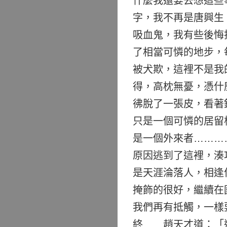
什麼我還要去想這些
字，我不再是唐興生
吸血鬼，我有些後悔
了相當可憐的地步，
被犬欺，這裡不是我
得，高枕無憂，憑什
彿脫了一張皮，看著
只是一個可憐的居留
是一個外來者………
原因逃到了這裡，湊
是天涯淪落人，相逢
掩飾的很好，繼續在
我們再有抵觸，一樣
終……趙天才道：「