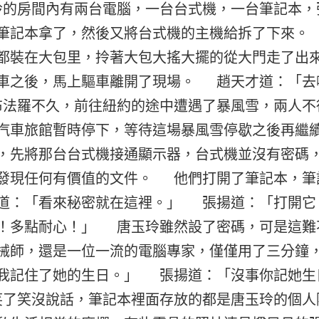
的房間內有兩台電腦，一台台式機，一台筆記本，
筆記本拿了，然後又將台式機的主機給拆了下來。
都裝在大包里，拎著大包大搖大擺的從大門走了出
車之後，馬上驅車離開了現場。 趙天才道：「
法羅不久，前往紐約的途中遭遇了暴風雪，兩人不
汽車旅館暫時停下，等待這場暴風雪停歇之後再繼
，先將那台台式機接通顯示器，台式機並沒有密碼
發現任何有價值的文件。 他們打開了筆記本，筆
道：「看來秘密就在這裡。」 張揚道：「打開
！多點耐心！」 唐玉玲雖然設了密碼，可是這難
械師，還是一位一流的電腦專家，僅僅用了三分鐘
我記住了她的生日。」 張揚道：「沒事你記她生
了笑沒說話，筆記本裡面存放的都是唐玉玲的個人