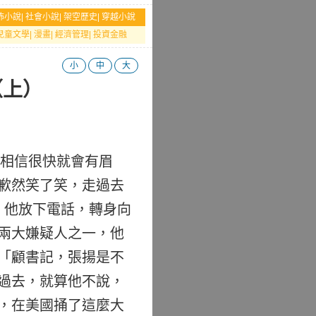
怖小說
|
社會小說
|
架空歷史
|
穿越小說
兒童文學
|
漫畫
|
經濟管理
|
投資金融
小
中
大
（上）
相信很快就會有眉
歉然笑了笑，走過去
，他放下電話，轉身向
兩大嫌疑人之一，他
「顧書記，張揚是不
過去，就算他不說，
，在美國捅了這麼大