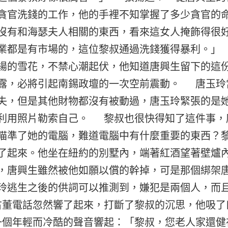
貪官洗錢的工作，他的手裡不知掌握了多少貪官的
沒有和海瑟夫人相關的東西，看來這女人掩飾得很
業都是有市場的，這位黎叔通過洗錢獲得暴利。」
揚的雪花，不禁心潮起伏，他知道唐興生留下的這
露，必將引起南錫政壇的一次空前震動。 唐玉玲
失，但是其他財物都沒有被動過，唐玉玲緊張的是
利用照片勒索自己。 黎叔也很快得知了這件事，
瞄準了她的電腦，難道電腦中有什麼重要的東西？
了起來。他坐在紐約的別墅內，端著紅酒望著壁爐
，唐興生雖然被他如願以償的幹掉，可是那個綁架
玲逃生之後的供詞可以推測到，嫌犯是兩個人，而
董電話忽然響了起來，打斷了黎叔的沉思，他吸了
個年輕而冷酷的聲音響起：「黎叔，您老人家還