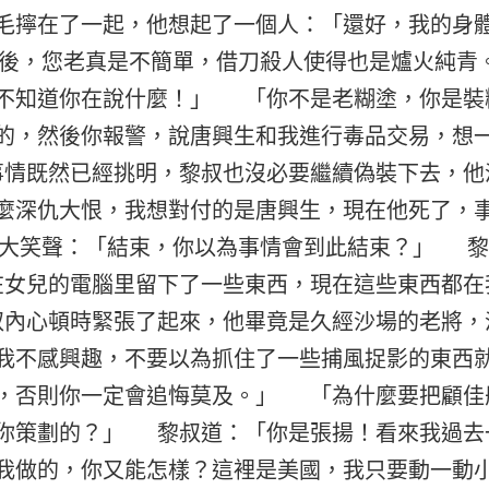
毛擰在了一起，他想起了一個人：「還好，我的身
後，您老真是不簡單，借刀殺人使得也是爐火純青
不知道你在說什麼！」 「你不是老糊塗，你是裝
的，然後你報警，說唐興生和我進行毒品交易，想
情既然已經挑明，黎叔也沒必要繼續偽裝下去，他
麼深仇大恨，我想對付的是唐興生，現在他死了，
大笑聲：「結束，你以為事情會到此結束？」 黎
女兒的電腦里留下了一些東西，現在這些東西都在
內心頓時緊張了起來，他畢竟是久經沙場的老將，
我不感興趣，不要以為抓住了一些捕風捉影的東西
，否則你一定會追悔莫及。」 「為什麼要把顧佳
你策劃的？」 黎叔道：「你是張揚！看來我過去
我做的，你又能怎樣？這裡是美國，我只要動一動