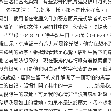
私生活相當的糜爛，有些露骨的照片連見慣風月的
 張揚罵道：「跟她爹一樣，都不是什麼好鳥。
吸引，使用者在電腦文件加密方面只是初學者的水
就破解了這份文件，展開其中的一份表格，張揚湊
記錄，04.8.21，徐書記生日，20萬；04.92
目瞪口呆，徐書記十有八九就是徐光然，他實在想不
來羅列的數字，張揚越看越是心驚，唐興生留下的
他之前無法想像的，現在張揚的心情唯有震撼兩個
沒有概念，可是他也明白這些數字代表的意義，低
沒說話，唐興生留下的文件解開了一個可怕的黑幕
生的日記，張揚打開了其中的一篇。 ……這是我
劫後餘生的感覺，可是我的心情非但沒有感到輕鬆
發現我是如此的愛她，如果不是迫於壓力，我不想