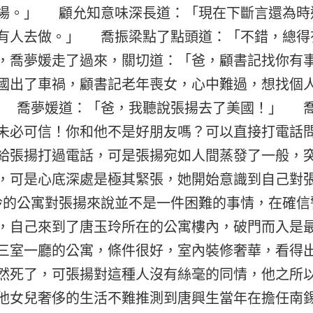
場。」 顧允知意味深長道：「現在下斷言還為時
有人去做。」 喬振梁點了點頭道：「不錯，總
，喬夢媛走了過來，關切道：「爸，顧書記找你有
國出了車禍，顧書記老年喪女，心中難過，想找個
 喬夢媛道：「爸，我聽說張揚去了美國！」 
未必可信！你和他不是好朋友嗎？可以直接打電話
給張揚打過電話，可是張揚宛如人間蒸發了一般，
，可是心底深處是極其緊張，她開始意識到自己對
的公寓對張揚來說並不是一件困難的事情，在確信
，自己來到了唐玉玲所在的公寓樓內，破門而入是
三室一廳的公寓，條件很好，室內裝修奢華，看得
然死了，可張揚對這種人沒有絲毫的同情，他之所
他女兒奢侈的生活不難推測到唐興生當年在擔任南