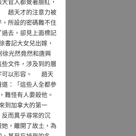
張大官人都覺著臉紅，
」 趙天才的注意力被
平，所設的密碼難不住
了過去，卻見上面標記
8，徐書記大女兒出嫁，
到徐光然竟然和唐興
這些文件，涉及到的層
字可以形容。 趙天
聲道：「這些人全都參
，難怪有人要殺他。
來到加拿大的第一
，反而異乎尋常的沉
殺她，離開了故土，為