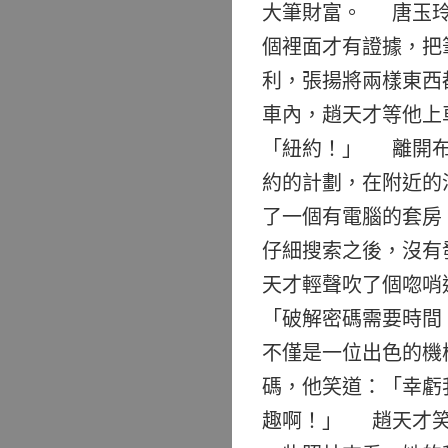
大筆財富。 唐玉玲
個裡面才有證據，把
利，張揚將兩樣東西
車內，趙天才等他上
「紐約！」 離開布
約的計劃，在附近的
了一個有電腦的套房
仔細搜索之後，沒有
天才輕聲吹了個唿哨
「破解密碼需要時間
不僅是一位出色的機
碼，他笑道：「幸虧
趣啊！」 趙天才笑