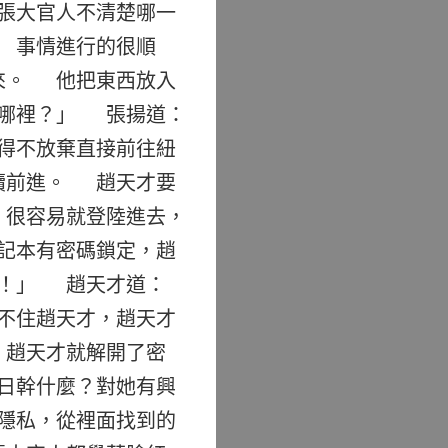
張大官人不清楚哪一
 事情進行的很順
來。 他把東西放入
去哪裡？」 張揚道：
得不放棄直接前往紐
續前進。 趙天才要
，很容易就登陸進去，
記本有密碼鎖定，趙
它！」 趙天才道：
不住趙天才，趙天才
，趙天才就解開了密
日幹什麼？對她有興
隱私，從裡面找到的