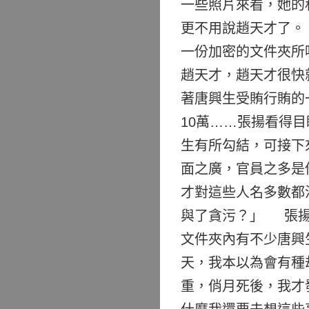
一些照片來看，她的
更不用說趙天才了。
一份加密的文件夾所
趙天才，趙天才很快
著唐興生受賄行賄的一些
10萬……張揚看得
生有所勾結，可接下
面之廣，官員之多是
才對這些人名多數都
與了貪污？」 張揚
文件夾內有不少唐興
天，我本以為會有種
重，俏月死後，我才