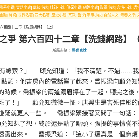
盜墓小說
|
宮廷小說
|
武俠小說
|
科幻小說
|
偵探小說
|
網路小說
|
影視小說
|
言情小說
|
恐
金融
|
詩詞
|
世界名著
|
四大名著
|
歷史小說
|
宗教
|
哲學
|
軍事小說
|
自然人文
|
青春文學
|
 第六百四十二章【洗錢網路】（上）
之爭 第六百四十二章【洗錢網路】
所屬書籍：
醫道官途
有線索？」 顧允知道：「我不清楚，不過……我
點頭，他書房內的電話響了起來，喬振梁向顧允知
的時候，喬振梁的兩道濃眉擰在了一起，聽完之後
死了！」 顧允知微微一怔，唐興生是害死佳彤的
嫌疑就更大一些。 喬振梁緊接著又問了一句話：
允知想了想，終於還是點了點頭。張揚的事情瞞不
透露出來。 喬振梁道：「這小子還真是一個麻煩