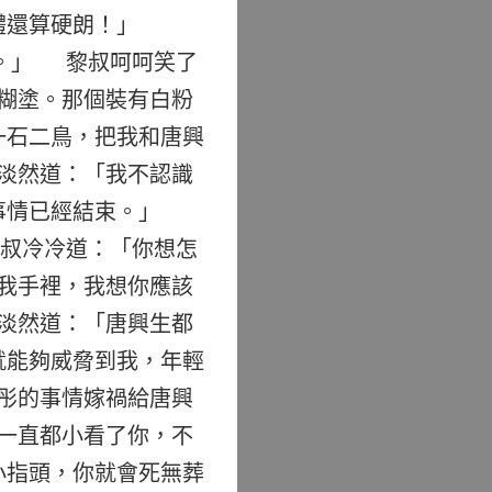
體還算硬朗！」
。」 黎叔呵呵笑了
糊塗。那個裝有白粉
一石二鳥，把我和唐興
淡然道：「我不認識
事情已經結束。」
叔冷冷道：「你想怎
我手裡，我想你應該
淡然道：「唐興生都
就能夠威脅到我，年輕
彤的事情嫁禍給唐興
一直都小看了你，不
小指頭，你就會死無葬