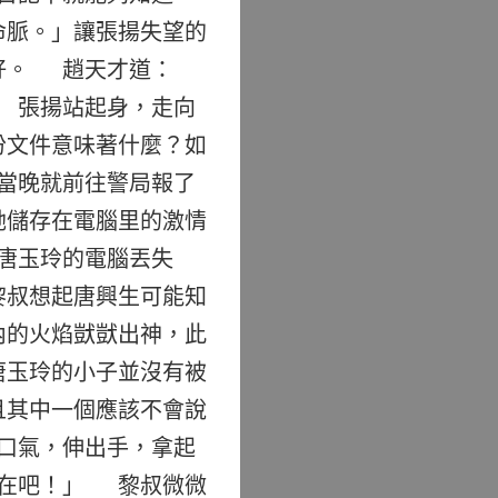
命脈。」讓張揚失望的
好。 趙天才道：
 張揚站起身，走向
份文件意味著什麼？如
當晚就前往警局報了
她儲存在電腦里的激情
唐玉玲的電腦丟失
黎叔想起唐興生可能知
內的火焰獃獃出神，此
唐玉玲的小子並沒有被
且其中一個應該不會說
口氣，伸出手，拿起
健在吧！」 黎叔微微