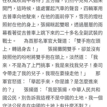
在秋風秋雨中等待了五分鐘，仍然不見有人過來
開門，這時候，遠處響起汽車的聲音，四輛軍用
吉普車向他駛來，在他的面前停下，雪亮的燈柱
照射在他的身上，張揚眯起雙眼，透過層層的雨
幕看著從吉普車上跳下來的二十多名全副武裝的
戰士。 為首那名軍官大聲道：「雙手抱在頭
上，轉過身去！」 張揚攤開雙手，卻並沒有
按照他的吩咐將雙手抱在頭上，淡然道：「我
來，不是為了上門挑事，我是來找我兒子！秦司
令帶走了我的兒子，我現在要接走他！」 那
軍官怒道：「舉起手來，你是誰？是怎麼進來
的？」 張揚道：「我是張揚，中華人民共和
國公民，別告訴我這裡不是中國的土地，我一個
守法公民走在中國的土地上有什麼不對？」