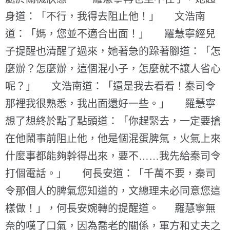
身道：「不行，我得去阻止他！」 文浩南
道：「媽，您並不適合出面！」 羅慧寧經兒
子提醒也清醒了過來，她著急的跺著腳道：「怎
麼辦？怎麼辦，這個混小子，怎麼就不讓人省心
呢？」 文浩南道：「還是我去看看！秦司令
那裡我很熟悉，我出面還好一些。」 羅慧寧
想了想終於點了點頭道：「你趕緊去，一定要搶
在他鬧事前阻止他，他是個混蛋脾氣，火氣上來
什麼事都能夠幹得出來，要不……我先給秦司令
打個電話。」 何長安道：「千萬不要，秦司
令那個人的脾氣您知道的，文總理未必同意您這
樣做！」，何長安婉轉的提醒道。 羅慧寧無
奈的嘆了口氣，因為喬老的關係，軍方和丈夫之