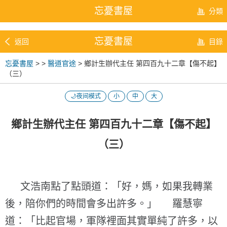
忘憂書屋
分類
忘憂書屋
返回
目錄
忘憂書屋
>
>
醫道官途
> 鄉計生辦代主任 第四百九十二章【傷不起】
（三）
🌙夜间模式
小
中
大
鄉計生辦代主任 第四百九十二章【傷不起】
（三）
文浩南點了點頭道：「好，媽，如果我轉業
後，陪你們的時間會多出許多。」 羅慧寧
道：「比起官場，軍隊裡面其實單純了許多，以