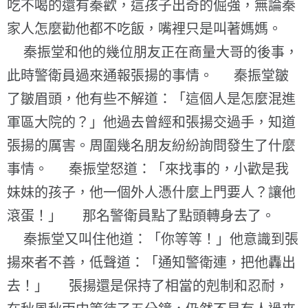
吃不喝的還有秦歡，這孩子出奇的倔強，無論秦
家人怎麼勸他都不吃飯，嘴裡只是叫著媽媽。
秦振堂和他的幾位朋友正在商量大哥的後事，
此時警衛員過來通報張揚的事情。 秦振堂皺
了皺眉頭，他有些不解道：「這個人是怎麼混進
軍區大院的？」他過去曾經和張揚交過手，知道
張揚的厲害。周圍幾名朋友紛紛詢問發生了什麼
事情。 秦振堂怒道：「來找事的，小歡是我
妹妹的孩子，他一個外人憑什麼上門要人？讓他
滾蛋！」 那名警衛員點了點頭轉身去了。
秦振堂又叫住他道：「你等等！」他意識到張
揚來者不善，低聲道：「通知警衛連，把他轟出
去！」 張揚還是保持了相當的剋制和忍耐，