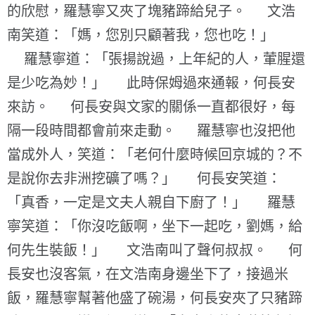
的欣慰，羅慧寧又夾了塊豬蹄給兒子。 文浩
南笑道：「媽，您別只顧著我，您也吃！」
羅慧寧道：「張揚說過，上年紀的人，葷腥還
是少吃為妙！」 此時保姆過來通報，何長安
來訪。 何長安與文家的關係一直都很好，每
隔一段時間都會前來走動。 羅慧寧也沒把他
當成外人，笑道：「老何什麼時候回京城的？不
是說你去非洲挖礦了嗎？」 何長安笑道：
「真香，一定是文夫人親自下廚了！」 羅慧
寧笑道：「你沒吃飯啊，坐下一起吃，劉媽，給
何先生裝飯！」 文浩南叫了聲何叔叔。 何
長安也沒客氣，在文浩南身邊坐下了，接過米
飯，羅慧寧幫著他盛了碗湯，何長安夾了只豬蹄