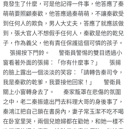
竟發生了什麼，可是他記得一件事，他答應了秦
萌萌要照顧秦歡，他答應過秦萌萌，不讓秦歡受
到任何人的欺負，男人大丈夫，答應了就應該做
到，張大官人不想假手任何人，秦歡是他的乾兒
子，作為義父，他有責任保護這個可憐的孩子。
張揚按下門鈴。 警衛員警惕的雙目透過小
窗看著外面的張揚：「你有什麼事？」 張揚
的臉上露出一個淡淡的笑容：「請轉告秦司令，
我是秦歡的乾爹，我要接他回家！」 警衛員
關上小窗轉身去了。 秦家籠罩在悲傷的氛圍
之中，老二秦振遠出門去料理大哥的身後事了，
秦鴻江把自己鎖在書房內，妻子常玉潔不吃不喝
在卧室里哭，兩個兒媳婦都在勸她，和她一樣不