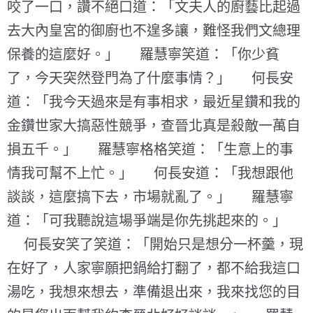
咬了一口，讚不絕口道：「文夫人的廚藝比起過
去大內皇宮的御廚也不遑多讓，難怪我們文總理
保養的這麼好。」 羅慧寧笑道：「你少貧
了，今天突然登門為了什麼事情？」 何長安
道：「我今天過來是有事相求，最近星鑽和我的
金鑽世家大搞惡性競爭，查晉北真是殺敵一萬自
損五千。」 羅慧寧格格笑道：「生意上的事
情我可幫不上忙。」 何長安道：「我想跟他
談談，這麼搞下去，市場就亂了。」 羅慧寧
道：「可我聽說這場爭端是你先挑起來的。」
何長安笑了笑道：「開始只是想分一杯羹，現
在好了，人家寧願把鍋給打翻了，都不給我這口
湯吃，我想來想去，準備退出來，我來找您的目