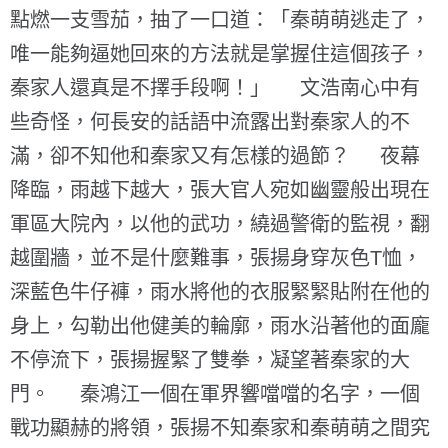
點燃一支雪茄，抽了一口道：「秦萌萌逃走了，
唯一能夠逼她回來的方法就是掌握住這個孩子，
秦家人還真是不擇手段啊！」 文浩南心中有
些奇怪，何長安的話語中流露出對秦家人的不
滿，卻不知他和秦家又有怎樣的過節？ 夜幕
降臨，雨越下越大，張大官人宛如幽靈般出現在
軍區大院內，以他的武功，繞過警衛的監視，翻
越圍牆，並不是什麼難事，張揚身穿灰色T恤，
深藍色牛仔褲，雨水將他的衣服緊緊貼附在他的
身上，勾勒出他健美的輪廓，雨水沿著他的面龐
不停流下，張揚握緊了雙拳，凝望著秦家的大
門。 秦鴻江一個在軍界響噹噹的名字，一個
戰功顯赫的將領，張揚不知秦家和秦萌萌之間究