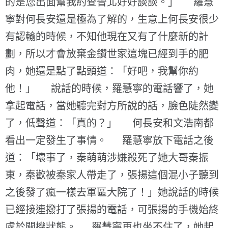
的是您出面幫我約查晉北好好談談。」 羅慧
寧對何長安還是極為了解的，生意上何長安很少
有認輸的時候，不知他現在又有了什麼新的計
劃，所以才會放棄金鑽世家這塊已經到手的肥
肉，她還是點了點頭道：「好吧，我幫你約
他！」 說話的時候，羅慧寧的電話響了，她
拿起電話，當她聽完對方所說的話，臉色陡然變
了，低聲道：「真的？」 何長安和文浩南都
看出一定發生了事情。 羅慧寧放下電話之後
道：「壞事了，秦萌萌涉嫌殺死了她大哥秦振
東，秦歡被秦家人帶走了，張揚這個混小子聽到
之後發了瘋一樣去軍區大院了！」她說話的時候
已經接連撥打了張揚的電話，可張揚的手機始終
處於關機狀態。 羅慧寧再也坐不住了，她起