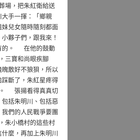
葬場，把朱紅衛給送
川大手一揮：「鄉親
姐妹兒女隨時隨刻都面
！小夥子們，跟我來！
有的。 在他的鼓動
，三寶和尚眼疾腳
飛魄散好不狼狽，所以
給踩斷了，朱紅星疼得
開。 張揚看得真真切
，包括朱明川、包括惡
，我們的人民戰爭要團
，朱小橋村的這些村
信什麼，再加上朱明川