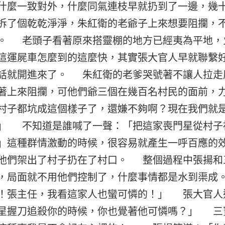
什麼一致對外，什麼同氣連枝早就扔到了一邊，幾
拆了個乾乾淨淨，朱紅衛的老爺子上來想要阻攔，
。 老頭子看著原來搭靈棚的地方已經夷為平地，
這運屍車怎麼到的這麼快，其實張大官人早就聯繫
話就開進來了。 朱紅衛的老爹哭號著不讓人拉走
著上來阻攔，可他們爺三個在幾百名村民的面前，
村子都坑成這個樣子了，還嫌不夠啊？現在我們就
」 不知道是誰喊了一聲：「把這家喪門星從村子
」這種群情激動的時候，很容易就產生一呼百應的
他們架出了村子扔在了村口。 整個過程中張揚和
，局面就不用他們控制了，什麼事情都是水到渠成
！張主任，我看這家人也蠻可憐的！」 張大官人
星握刀追殺你的時候，你也覺著他可憐嗎？」 三