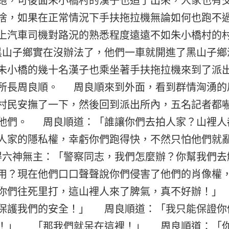
跑，可後面朱小橋村的漢子也追了出來，人家也有
捨，如果在正常情況下手扶拖拉機無論如何也跑不
上汽車司機對路況的熟悉程度遠遠不如朱小橋村的
山子鄉實在沒辦法了，他們一車就開進了黑山子
朱小橋的幾十名漢子也乘坐著手扶拖拉機來到了派
所長周良順。 周良順來到外面，看到群情洶湧的
村民安撫了一下，然後回到派出所內，五名記者都
他們。 周良順道：「誰讓你們去拍人家？山裡人
人家的隱私權，幸虧你們跑得快，不然只怕他們就
六神無主：「警察同志，我們怎麼辦？你幫我們
用？現在他們口口聲聲說你們侵害了他們的肖像權
你們往死里打，這山裡人來了脾氣，真不好辦！」
保護我們的安全！」 周良順道：「我只能保證你
！」 「那我們就呆在這裡！」 周良順道：「