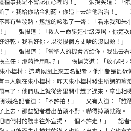
這種事我是不會記在心裡的！」 張揚笑道：「你
斷了，我給你點金創葯，你追上去給他治治！」 
不禁有些發熱，尷尬的咳嗽了一聲：「看來我和朱
！」 張揚道：「救人一命勝造七級浮屠，你這次
好好乾，我看好你，以後提個方丈啥的沒問題！」
！」 張揚道：「當聖人的機會留給你，我出去
張主任，那葯管用嗎？」 張揚笑道：「放心吧，
小橋村，這時候圍上來五名記者，他們都是最近
有兩人就在朱小橋村，昨天朱小橋村發生所謂的瘟
鬧事了，他們馬上就從鄉里開車趕了過來，拿出相
著那幾名記者道：「不許拍！」 又有人道：「誰
了上去，那些記者看出苗頭不對，嚇得掉頭就跑。
把咱們村的醜事往外宣揚，一個不許走！」 記者