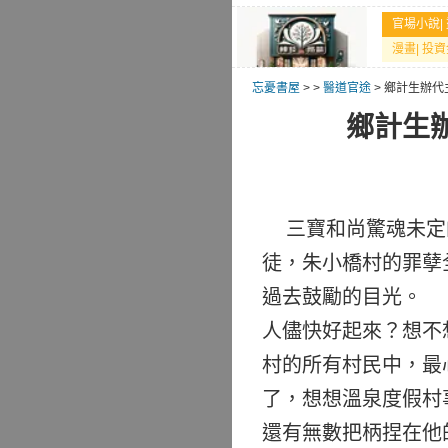
官場小說
|
漫畫
|
投資
忘憂書屋
>
>
醫道官途
> 鄉計生辦
鄉計生
三寶和尚驚魂未定的
徒，朱小橋村的罪孽
過去鼓勵的目光。 
人儘快好起來？想不
村的所有村民中，最
了，想想溫泉度假村
還有無數把柄捏在他