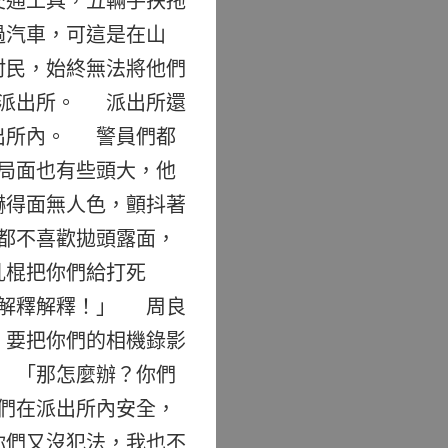
交通工具，五輛手扶拖
過汽車，可這是在山
村民，始終無法將他們
鄉派出所。 派出所還
出所內。 警員們都
局面也有些頭大，他
嚇得面無人色，顫抖著
都不喜歡拋頭露面，
亂棍把你們給打死
去解釋解釋！」 周良
，要把你們的相機錄影
 「那怎麼辦？你們
們在派出所內安全，
你們又沒犯法，我也不