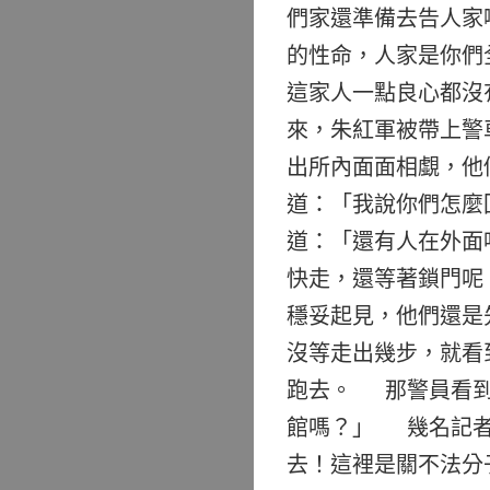
們家還準備去告人家
的性命，人家是你們
這家人一點良心都沒
來，朱紅軍被帶上警
出所內面面相覷，他
道：「我說你們怎麼
道：「還有人在外
快走，還等著鎖門呢
穩妥起見，他們還是
沒等走出幾步，就看
跑去。 那警員看到
館嗎？」 幾名記者
去！這裡是關不法分