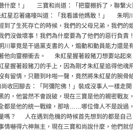
聽什麼！」 三寶和尚道：「把靈棚拆了，聯繫火
紅星忍著痛嚎叫道：「我看誰他媽敢！」 朱明
經到了生死存亡的時候，我們的父母兄弟，我們的
我們沒做壞事！我們為什麼要為了他們的惡行負責
明川畢竟是干過黨支書的人，煽動和動員能力還是
著他向靈棚衝去。 朱紅星握著殺豬刀想要站起來
紅星握著殺豬刀的手上，因為剛才朱紅星追得他魂
沒有留情，只聽到咔啪一聲，竟然將朱紅星的腕骨
尚收回腳去：「阿彌陀佛！」裝成沒事人一樣走
黑的，他當然不會說破，現在三寶是他的親密戰友
全都是他的統一戰線，那啥……哪位偉人不是說過
量嗎？ 人在遇到危機的時候首先想到的都是自己
事情嚇得六神無主，現在三寶和尚說什麼，他們就