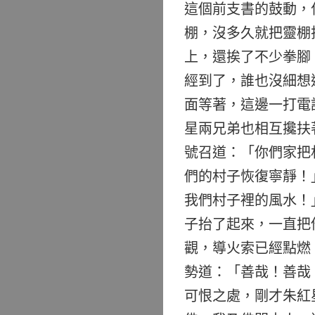
這個前支書的鼓動，
棚，沒多久就把靈棚
上，還挨了不少拳腳
經到了，誰也沒細想
面等著，這邊一打電
星兩兄弟也相互攙扶
號召道：「你們家把
們的村子恢復寧靜！
我們村子裡的風水！
子抬了起來，一直把
觀，導火索已經點燃
勢道：「善哉！善哉
可恨之處，剛才朱紅