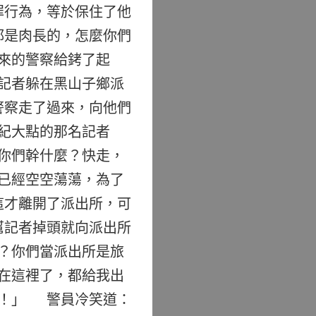
罪行為，等於保住了他
都是肉長的，怎麼你們
來的警察給銬了起
記者躲在黑山子鄉派
警察走了過來，向他們
紀大點的那名記者
你們幹什麼？快走，
已經空空蕩蕩，為了
這才離開了派出所，可
幫記者掉頭就向派出所
？你們當派出所是旅
在這裡了，都給我出
吧！」 警員冷笑道：