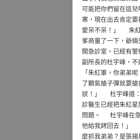
可能把你們留在這兒
寒，現在出去肯定要
愛呆不呆！」 朱紅
爹商量了一下，爺倆
開急診室，已經有警
副所長的杜宇峰，不
「朱紅軍，你弟弟呢
了顆氣槍子彈就要搶
狀！」 杜宇峰道：
診醫生已經把朱紅星
問題。 杜宇峰在急
他給我銬回去！」 
麼抓我弟弟？是張揚