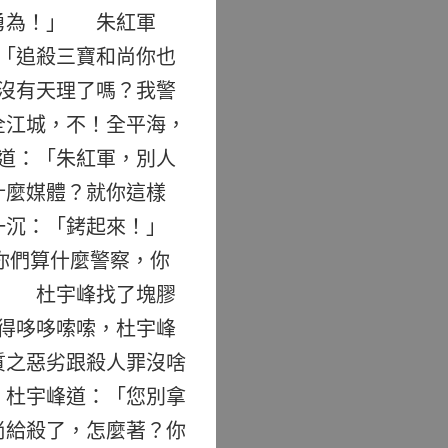
勇為！」 朱紅軍
「追殺三寶和尚你也
沒有天理了嗎？我警
全江城，不！全平海，
道：「朱紅軍，別人
什麼媒體？就你這樣
一沉：「銬起來！」
你們算什麼警察，你
」 杜宇峰找了塊膠
得哆哆嗦嗦，杜宇峰
質之惡劣跟殺人罪沒啥
 杜宇峰道：「您別拿
尚給殺了，怎麼著？你