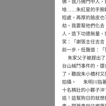
佛，我乃佛門中人，
啥……朱紅星的手腕
短處，再厚的臉皮也
劫，我要幫他們化去
人，造下功德無量，
笑：「謝張主任吉言
前一步，低聲道：「
朱家父子被趕出了朱
台山械鬥事件的，還
了。聽說朱小橋村又
拍攝。 朱明川指
十名精壯的小夥子沖
追！這幫狗日的就想