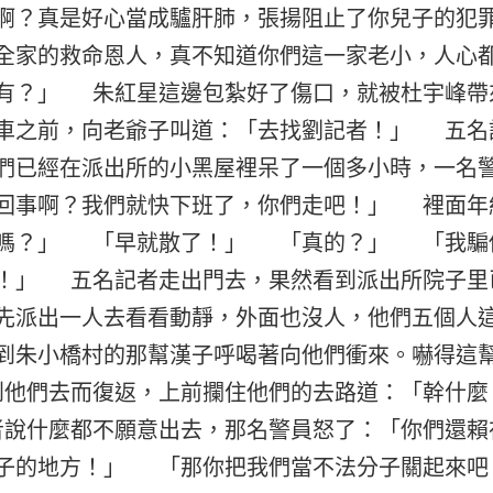
啊？真是好心當成驢肝肺，張揚阻止了你兒子的犯
全家的救命恩人，真不知道你們這一家老小，人心
有？」 朱紅星這邊包紮好了傷口，就被杜宇峰帶
車之前，向老爺子叫道：「去找劉記者！」 五名
們已經在派出所的小黑屋裡呆了一個多小時，一名
回事啊？我們就快下班了，你們走吧！」 裡面年
面嗎？」 「早就散了！」 「真的？」 「我騙
！」 五名記者走出門去，果然看到派出所院子里
先派出一人去看看動靜，外面也沒人，他們五個人
到朱小橋村的那幫漢子呼喝著向他們衝來。嚇得這
他們去而復返，上前攔住他們的去路道：「幹什麼
說什麼都不願意出去，那名警員怒了：「你們還賴
子的地方！」 「那你把我們當不法分子關起來