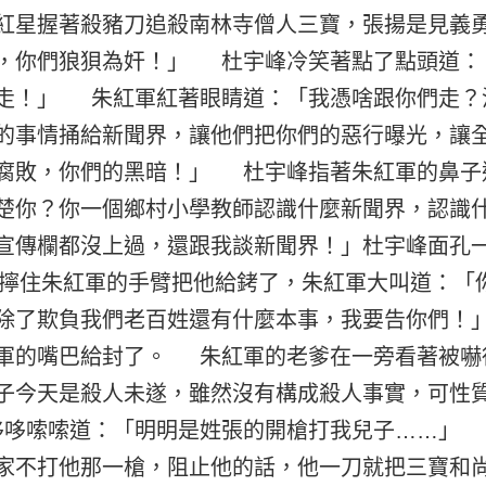
紅星握著殺豬刀追殺南林寺僧人三寶，張揚是見義
，你們狼狽為奸！」 杜宇峰冷笑著點了點頭道：
走！」 朱紅軍紅著眼睛道：「我憑啥跟你們走？
的事情捅給新聞界，讓他們把你們的惡行曝光，讓
腐敗，你們的黑暗！」 杜宇峰指著朱紅軍的鼻子
楚你？你一個鄉村小學教師認識什麼新聞界，認識
宣傳欄都沒上過，還跟我談新聞界！」杜宇峰面孔
住朱紅軍的手臂把他給銬了，朱紅軍大叫道：「
除了欺負我們老百姓還有什麼本事，我要告你們！
軍的嘴巴給封了。 朱紅軍的老爹在一旁看著被嚇
子今天是殺人未遂，雖然沒有構成殺人事實，可性
哆嗦嗦道：「明明是姓張的開槍打我兒子……」
家不打他那一槍，阻止他的話，他一刀就把三寶和