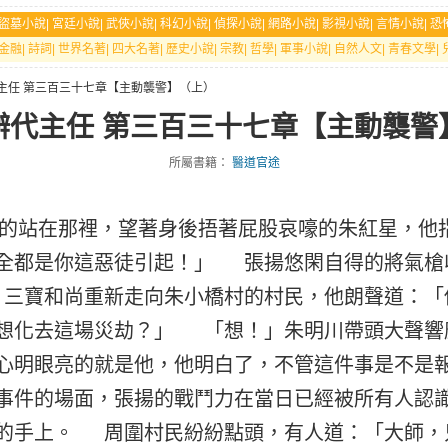
盜墓小說
|
宮廷小說
|
武俠小說
|
科幻小說
|
偵探小說
|
網路小說
|
影視小說
|
言情小說
|
恐
金融
|
詩詞
|
世界名著
|
四大名著
|
歷史小說
|
宗教
|
哲學
|
軍事小說
|
自然人文
|
青春文學
|
代主任 第三百三十七章【主動襲警】（上）
辦代主任 第三百三十七章【主動襲警
所屬書籍：
醫道官途
站在那裡，望著身後捂著屁股哀嚎的朱紅星，他
全都是你這惡徒引起！」 張揚悠閑自得的將氣槍
三寶和尚重新走向朱小橋村的村民，他朗聲道：「
想化去這場災劫？」 「想！」朱明川帶頭大聲響
心明眼亮的就是他，他明白了，不管這件事是不是
事件的場面，張揚的戰鬥力在當日已經被所有人認
的手上。 周圍村民紛紛點頭，有人道：「大師，