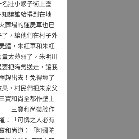
十名壯小夥子衝上靈
不知讓誰給撂到在地
火葬場的運屍車也已
好了，讓他們在村子外
屍體，朱紅軍和朱紅
力量太薄弱了，朱明川
是要把晦氣送走，讓我
裡趕出去！免得壞了
效果，村民們把朱家父
三寶和尚全都作壁上
。 三寶和尚裝腔作
道：「可憐之人必有
寶和尚道：「阿彌陀