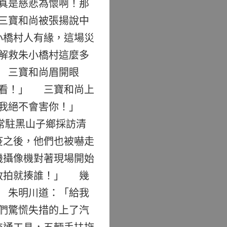
真是慈悲為懷啊！那
三寶和尚被張揚說中
小橋村人有緣，這場災
解救朱小橋村這麼多
 三寶和尚眉開眼
看看！」 三寶和尚上
我絕不會害你！」
常駐黑山子鄉採訪清
疫之後，他們也被嚇走
機攝像機對著現場開始
敢拍就揍誰！」 幾
 朱明川道：「給我
們驚慌失措的上了汽