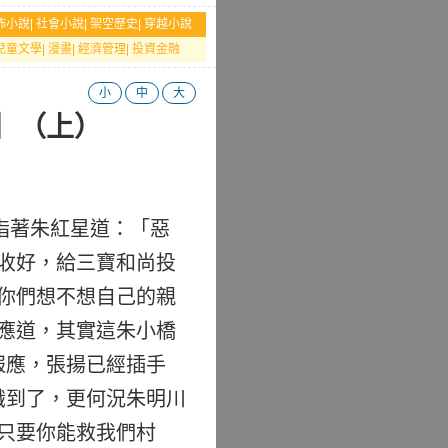
怖小說
|
社會小說
|
架空歷史
|
穿越小說
兒童文學
|
漫畫
|
經濟管理
|
投資金融
小
中
大
】（上）
指著朱紅星道：「惡
收好，給三寶和尚投
你們想不想自己的親
應道，其實這朱小橋
報應，張揚已經插手
識到了，更何況朱明川
只要你能救我們村