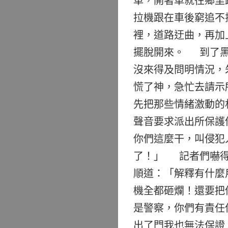
車，開著車就往鄉里
拉機跟在車後窮追不
裡，道路迂曲，再加
擺脫開來。 到了黑
沒來得及問明情況，
慌了神，急忙去請示
先把那些情緒激動的
聲音要求派出所保護
你們這麼干，叫侵犯
了！」 記者們嚇得
順道：「解釋有什麼
機全都砸爛！還要把
是警察，你們有責任
出了門我也無法保證