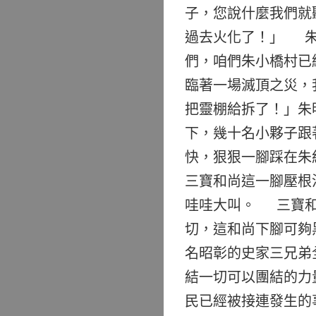
子，您說什麼我們就
過去火化了！」 朱
們，咱們朱小橋村已
臨著一場滅頂之災，
把靈棚給拆了！」朱
下，幾十名小夥子跟
快，狠狠一腳踩在朱
三寶和尚這一腳壓根
哇哇大叫。 三寶和
切，這和尚下腳可夠
名昭彰的史家三兄弟
結一切可以團結的力
民已經被接連發生的