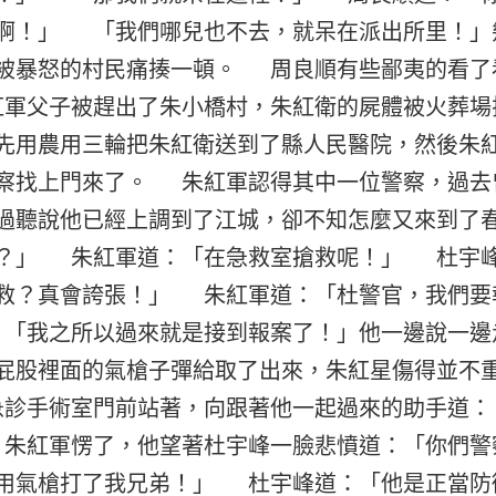
啊！」 「我們哪兒也不去，就呆在派出所里！」
被暴怒的村民痛揍一頓。 周良順有些鄙夷的看了
軍父子被趕出了朱小橋村，朱紅衛的屍體被火葬場
先用農用三輪把朱紅衛送到了縣人民醫院，然後朱
察找上門來了。 朱紅軍認得其中一位警察，過去
過聽說他已經上調到了江城，卻不知怎麼又來到了
？」 朱紅軍道：「在急救室搶救呢！」 杜宇
救？真會誇張！」 朱紅軍道：「杜警官，我們要
「我之所以過來就是接到報案了！」他一邊說一
屁股裡面的氣槍子彈給取了出來，朱紅星傷得並不
診手術室門前站著，向跟著他一起過來的助手道：
朱紅軍愣了，他望著杜宇峰一臉悲憤道：「你們警
用氣槍打了我兄弟！」 杜宇峰道：「他是正當防