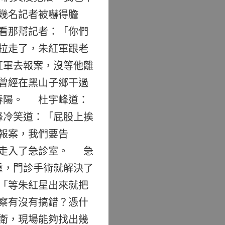
幾名記者被嚇得膽
看那幫記者：「你們
拉走了，朱紅軍跟老
紅軍去報案，沒等他離
曾經在黑山子鄉干過
春陽。 杜宇峰道：
峰冷笑道：「屁股上挨
報案，我們要告
邊走入了急診室。 急
重，門診手術就解決了
「等朱紅星出來就把
察有沒有搞錯？憑什
衛，現場能夠找出幾