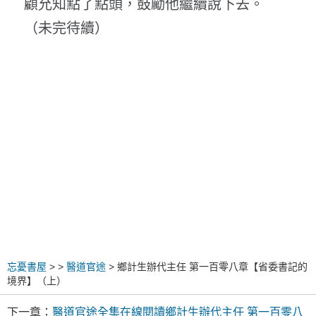
顧允知點了點頭，鼓勵他繼續說下去。
（未完待續）
忘憂書屋
>
>
醫道官途
> 鄉計生辦代主任 第一百零八章【省委書記的
境界】（上）
下一章：
醫道官途全集在線閱讀鄉計生辦代主任 第一百零八