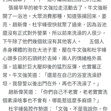
張揚早早的被牛文強拉走活動去了，牛文強新
開了一浴池，大眾消費那種，知道張揚回來，姜
亮、趙新偉、杜宇峰很快就聚了過來，因為浴池
還沒有正式對外營業，所以前來洗澡的人很少，
下午除了他們幾個就沒有其他客人。 五個人
赤身裸體的泡在大池子里，壓在牛文強和杜宇峰
心頭多日的石頭終於去掉，兩人的情緒格外高
漲，這屬於巨大壓抑後的猛烈反彈，也實屬正
常。牛文強笑道：「還是在自己的浴室洗澡舒
坦，我發誓以後出門在外，再也不洗澡了。」
趙新偉笑道：「你們自己不老實，老老實實洗
個素澡啥事也不會有，哪能惹這麼多麻煩？」
杜宇峰裝腔作勢道：「文強，不是我說你，你