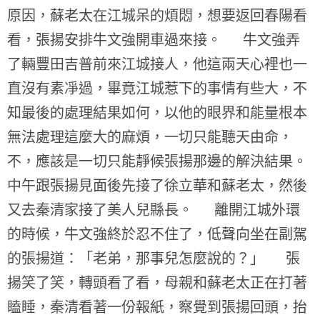
原因，蘇老太在江城呆的煩悶，想要返回春陽看
看，張揚安排牛文強開車過來接。 牛文強弄
了輛豐田吉普前來江城接人，他這兩天心裡也一
直沒有素凈過，畢竟江城惹下的事情有些大，不
知最後的處理結果如何，以他的眼界和能量根本
無法處理這麼大的麻煩，一切只能聽天由命，
不，應該是一切只能靜候張揚那邊的解決結果。
中午跟張揚見面後先接了徐立華和蘇老太，然後
又去秦清家接了美人兒縣長。 離開江城外環
的時候，牛文強終於忍不住了，低聲向坐在副駕
的張揚道：「老弟，那事兒怎麼說的？」 張
揚笑了笑，轉頭看了看，母親和蘇老太正在打著
瞌睡，秦清看著一份報紙，察覺到張揚回頭，抬