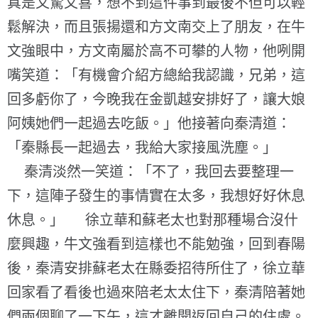
真是又驚又喜，想不到這件事到最後不但可以輕
鬆解決，而且張揚還和方文南交上了朋友，在牛
文強眼中，方文南屬於高不可攀的人物，他咧開
嘴笑道：「有機會介紹方總給我認識，兄弟，這
回多虧你了，今晚我在金凱越安排好了，讓大娘
阿姨她們一起過去吃飯。」他接著向秦清道：
「秦縣長一起過去，我給大家接風洗塵。」
秦清淡然一笑道：「不了，我回去要整理一
下，這陣子發生的事情實在太多，我想好好休息
休息。」 徐立華和蘇老太也對那種場合沒什
麼興趣，牛文強看到這樣也不能勉強，回到春陽
後，秦清安排蘇老太在縣委招待所住了，徐立華
回家看了看後也過來陪老太太住下，秦清陪著她
們兩個聊了一下午，這才離開返回自己的住處。