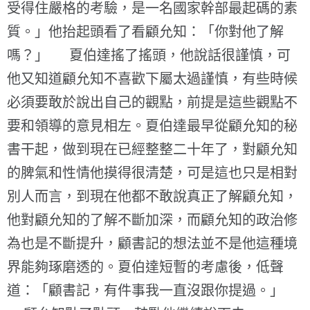
受得住嚴格的考驗，是一名國家幹部最起碼的素
質。」他抬起頭看了看顧允知：「你對他了解
嗎？」 夏伯達搖了搖頭，他說話很謹慎，可
他又知道顧允知不喜歡下屬太過謹慎，有些時候
必須要敢於說出自己的觀點，前提是這些觀點不
要和領導的意見相左。夏伯達最早從顧允知的秘
書干起，做到現在已經整整二十年了，對顧允知
的脾氣和性情他摸得很清楚，可是這也只是相對
別人而言，到現在他都不敢說真正了解顧允知，
他對顧允知的了解不斷加深，而顧允知的政治修
為也是不斷提升，顧書記的想法並不是他這種境
界能夠琢磨透的。夏伯達短暫的考慮後，低聲
道：「顧書記，有件事我一直沒跟你提過。」