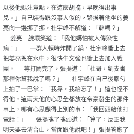
以後他媽注意點，在這麼胡搞，早晚得出事
兒。」自己裝得跟沒事人似的。緊挨著他坐的姜
亮向一邊挪了挪，杜宇峰不解道：「幹嗎？」
姜亮一臉壞笑道：「我他媽怕被人傳染性
病！」 一群人頓時炸開了鍋，杜宇峰衝上去
把姜亮摁在水中，很快牛文強也衝上去加入戰
團。 等打鬧完了，張揚道：「杜哥，劉支書
那裡你幫我說了嗎？」 杜宇峰在自己後腦勺
上拍了一巴掌：「我靠，我給忘了！」這也怪不
得他，這兩天他的心思全都放在帝豪發生的那件
事上，哪有心思顧得上別的事：「我回頭給他打
電話！」 張揚搖了搖頭道：「算了，反正我
明天要去清台山，當面跟他說吧！」張揚答應了