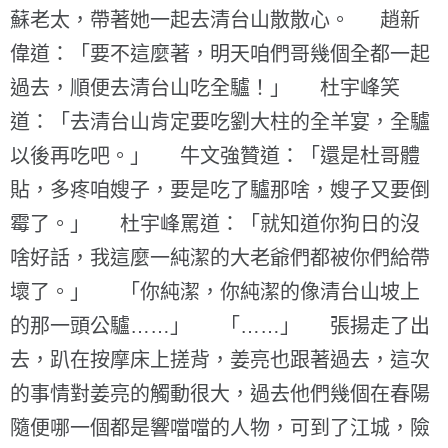
蘇老太，帶著她一起去清台山散散心。 趙新
偉道：「要不這麼著，明天咱們哥幾個全都一起
過去，順便去清台山吃全驢！」 杜宇峰笑
道：「去清台山肯定要吃劉大柱的全羊宴，全驢
以後再吃吧。」 牛文強贊道：「還是杜哥體
貼，多疼咱嫂子，要是吃了驢那啥，嫂子又要倒
霉了。」 杜宇峰罵道：「就知道你狗日的沒
啥好話，我這麼一純潔的大老爺們都被你們給帶
壞了。」 「你純潔，你純潔的像清台山坡上
的那一頭公驢……」 「……」 張揚走了出
去，趴在按摩床上搓背，姜亮也跟著過去，這次
的事情對姜亮的觸動很大，過去他們幾個在春陽
隨便哪一個都是響噹噹的人物，可到了江城，險