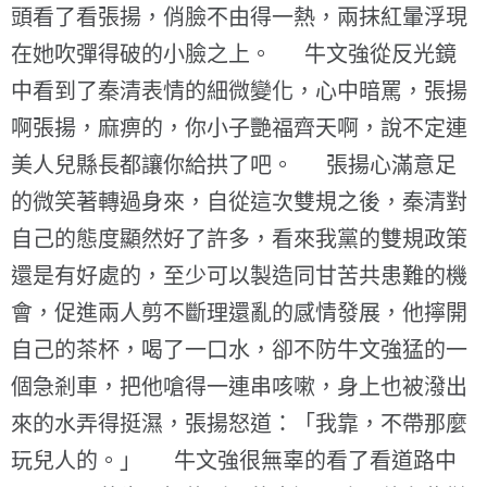
頭看了看張揚，俏臉不由得一熱，兩抹紅暈浮現
在她吹彈得破的小臉之上。 牛文強從反光鏡
中看到了秦清表情的細微變化，心中暗罵，張揚
啊張揚，麻痹的，你小子艷福齊天啊，說不定連
美人兒縣長都讓你給拱了吧。 張揚心滿意足
的微笑著轉過身來，自從這次雙規之後，秦清對
自己的態度顯然好了許多，看來我黨的雙規政策
還是有好處的，至少可以製造同甘苦共患難的機
會，促進兩人剪不斷理還亂的感情發展，他擰開
自己的茶杯，喝了一口水，卻不防牛文強猛的一
個急剎車，把他嗆得一連串咳嗽，身上也被潑出
來的水弄得挺濕，張揚怒道：「我靠，不帶那麼
玩兒人的。」 牛文強很無辜的看了看道路中