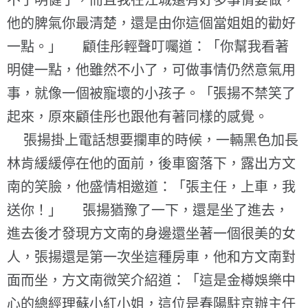
不了明健了，而且我在江城還有好多事情要做，
他的脾氣你最清楚，還是由你這個當姐姐的勸好
一點。」 顧佳彤輕聲叮囑道：「你幫我看著
明健一點，他雖然不小了，可做事情仍然意氣用
事，就像一個被寵壞的小孩子。「張揚不禁笑了
起來，原來顧佳彤也跟他有著同樣的感覺。
張揚掛上電話想要攔車的時候，一輛黑色加長
林肯緩緩停在他的面前，後車窗落下，露出方文
南的笑臉，他盛情相邀道：「張主任，上車，我
送你！」 張揚猶豫了一下，還是坐了進去，
進去後才發現方文南的身邊還坐著一個很美的女
人，張揚還是第一次坐這種房車，他和方文南對
面而坐，方文南微笑介紹道：「這是金樽娛樂中
心的總經理蘇小紅小姐，這位是春陽駐京辦主任