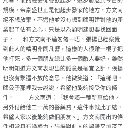
凡響，他的經營從餐飲起步，逐步發展到今日的
規模，帝豪盛世正是他起步發家的地方，方文南
絕不想放棄，不過他並沒有想到顧明建對他的產
業起了佔有之心，只是以為顧明建想要找回面
子。 和方文南不過匆匆一晤，張揚已經察覺
到此人的精明非同凡響，這樣的人很難一棍子把
他打死，多一個朋友總比多一個敵人要好，雖然
明明知道方文南表現出的誠意是權宜之計，張揚
也沒有緊逼不放的意思，他微笑道：「這樣吧，
顧公子那裡我去說說，希望他能夠接受你的條
件。」 方文南道：「我會賠一輛新車給他，
另外付給他二十萬的醫藥費，這件事就此了結，
希望大家以後能夠做個朋友。」方文南開出的條
件相當具有誘惑力，張揚對此人的認識又加深了