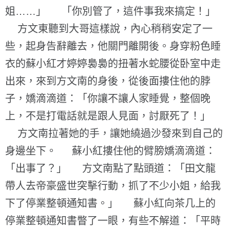
姐……」 「你別管了，這件事我來搞定！」
方文東聽到大哥這樣說，內心稍稍安定了一
些，起身告辭離去，他關門離開後。身穿粉色睡
衣的蘇小紅才婷婷裊裊的扭著水蛇腰從卧室中走
出來，來到方文南的身後，從後面摟住他的脖
子，嬌滴滴道：「你讓不讓人家睡覺，整個晚
上，不是打電話就是跟人見面，討厭死了！」
方文南拉著她的手，讓她繞過沙發來到自己的
身邊坐下。 蘇小紅摟住他的臂膀嬌滴滴道：
「出事了？」 方文南點了點頭道：「田文龍
帶人去帝豪盛世突擊行動，抓了不少小姐，給我
下了停業整頓通知書。」 蘇小紅向茶几上的
停業整頓通知書瞥了一眼，有些不解道：「平時