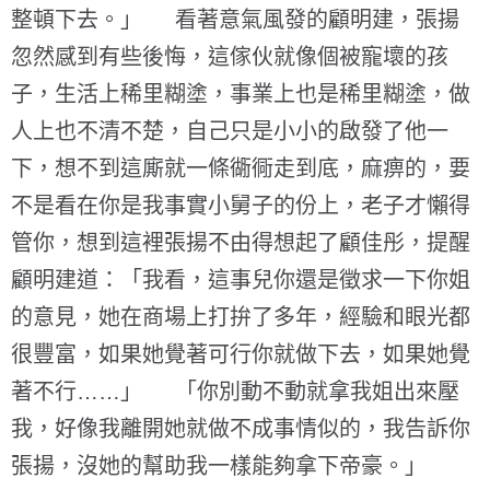
整頓下去。」 看著意氣風發的顧明建，張揚
忽然感到有些後悔，這傢伙就像個被寵壞的孩
子，生活上稀里糊塗，事業上也是稀里糊塗，做
人上也不清不楚，自己只是小小的啟發了他一
下，想不到這廝就一條衚衕走到底，麻痹的，要
不是看在你是我事實小舅子的份上，老子才懶得
管你，想到這裡張揚不由得想起了顧佳彤，提醒
顧明建道：「我看，這事兒你還是徵求一下你姐
的意見，她在商場上打拚了多年，經驗和眼光都
很豐富，如果她覺著可行你就做下去，如果她覺
著不行……」 「你別動不動就拿我姐出來壓
我，好像我離開她就做不成事情似的，我告訴你
張揚，沒她的幫助我一樣能夠拿下帝豪。」