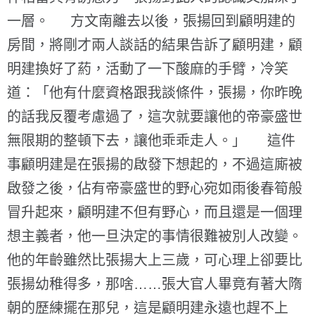
一層。 方文南離去以後，張揚回到顧明建的
房間，將剛才兩人談話的結果告訴了顧明建，顧
明建換好了葯，活動了一下酸麻的手臂，冷笑
道：「他有什麼資格跟我談條件，張揚，你昨晚
的話我反覆考慮過了，這次就要讓他的帝豪盛世
無限期的整頓下去，讓他乖乖走人。」 這件
事顧明建是在張揚的啟發下想起的，不過這廝被
啟發之後，佔有帝豪盛世的野心宛如雨後春筍般
冒升起來，顧明建不但有野心，而且還是一個理
想主義者，他一旦決定的事情很難被別人改變。
他的年齡雖然比張揚大上三歲，可心理上卻要比
張揚幼稚得多，那啥……張大官人畢竟有著大隋
朝的歷練擺在那兒，這是顧明建永遠也趕不上