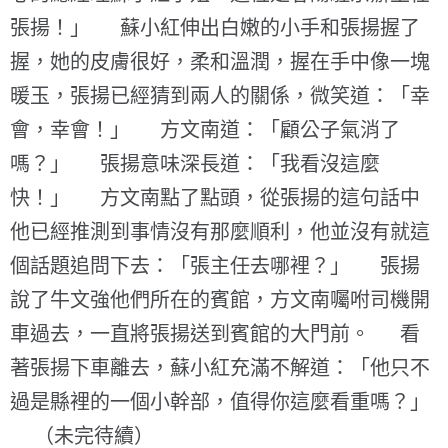
張揚！」 蘇小紅伸出白嫩的小手和張揚握了
握，她的皮膚很好，柔和溫潤，握在手中像一塊
暖玉，張揚已經猜到兩人的關係，微笑道：「幸
會，幸會！」 方文南道：「顧公子氣消了
嗎？」 張揚意味深長道：「我看沒這麼
快！」 方文南點了點頭，從張揚的這句話中
他已經推測到事情沒有那麼順利，他並沒有就這
個話題追問下去：「張主任去哪裡？」 張揚
說了牛文強他們所在的賓館，方文南囑咐司機開
車過去，一直將張揚送到賓館的大門前。 看
著張揚下車離去，蘇小紅充滿不解道：「他只不
過是縣裡的一個小幹部，值得你這麼看重嗎？」
（未完待續）