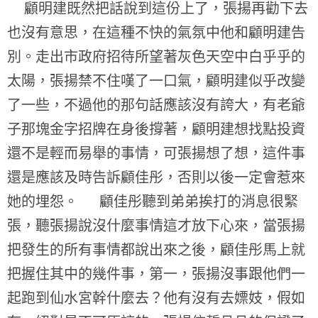
顧明建既然把話說到這份上了，張揚再勸下去
也沒有意思，在這種不快的氣氛中他和顧明建告
別。走出市政府招待所望著灰色天空中白乎乎的
太陽，張揚禁不住嘆了一口氣，顧明建似乎改變
了一些，不過他的那句話應該沒有誇大，有老爺
子那塊金字招牌在身後撐著，顧明建想找點投資
還不是輕而易舉的事情，可張揚想了想，這件事
還是應該及時告訴顧佳彤，否則以後一定會惹來
她的埋怨。 顧佳彤聽到弟弟挨打的消息很緊
張，聽張揚說沒什麼事情這才放下心來，當張揚
把發生的所有事情都說出來之後，顧佳彤馬上就
把握住其中的幾件事，第一，張揚沒事跟他們一
起跑到仙水宮幹什麼去？他有沒有去嫖妓，假如