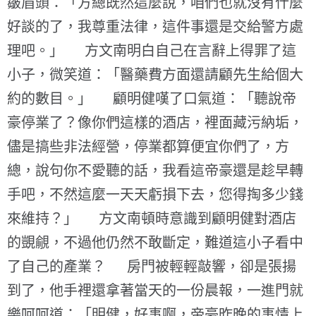
皺眉頭：「方總既然這麼說，咱們也就沒有什麼
好談的了，我尊重法律，這件事還是交給警方處
理吧。」 方文南明白自己在言辭上得罪了這
小子，微笑道：「醫藥費方面還請顧先生給個大
約的數目。」 顧明健嘆了口氣道：「聽說帝
豪停業了？像你們這樣的酒店，裡面藏污納垢，
儘是搞些非法經營，停業都算便宜你們了，方
總，說句你不愛聽的話，我看這帝豪還是趁早轉
手吧，不然這麼一天天虧損下去，您得掏多少錢
來維持？」 方文南頓時意識到顧明健對酒店
的覬覦，不過他仍然不敢斷定，難道這小子看中
了自己的產業？ 房門被輕輕敲響，卻是張揚
到了，他手裡還拿著當天的一份晨報，一進門就
樂呵呵道：「明健，好事啊，帝豪昨晚的事情上