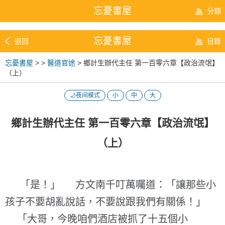
忘憂書屋
分類
忘憂書屋
返回
目錄
忘憂書屋
>
>
醫道官途
> 鄉計生辦代主任 第一百零六章【政治流氓】
（上）
🌙夜间模式
小
中
大
鄉計生辦代主任 第一百零六章【政治流氓】
（上）
「是！」 方文南千叮萬囑道：「讓那些小
孩子不要胡亂說話，不要說跟我們有關係！」
「大哥，今晚咱們酒店被抓了十五個小