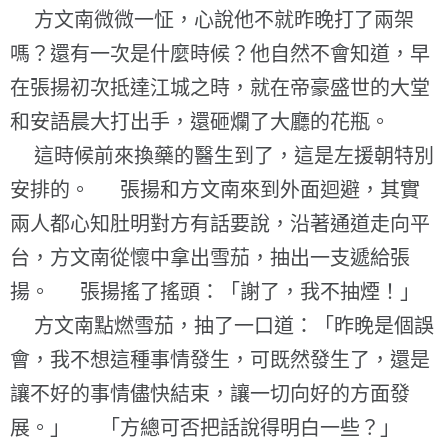
方文南微微一怔，心說他不就昨晚打了兩架
嗎？還有一次是什麼時候？他自然不會知道，早
在張揚初次抵達江城之時，就在帝豪盛世的大堂
和安語晨大打出手，還砸爛了大廳的花瓶。
這時候前來換藥的醫生到了，這是左援朝特別
安排的。 張揚和方文南來到外面迴避，其實
兩人都心知肚明對方有話要說，沿著通道走向平
台，方文南從懷中拿出雪茄，抽出一支遞給張
揚。 張揚搖了搖頭：「謝了，我不抽煙！」
方文南點燃雪茄，抽了一口道：「昨晚是個誤
會，我不想這種事情發生，可既然發生了，還是
讓不好的事情儘快結束，讓一切向好的方面發
展。」 「方總可否把話說得明白一些？」