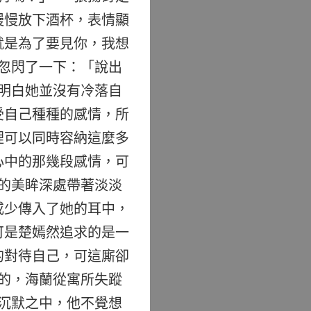
慢慢放下酒杯，表情顯
就是為了要見你，我想
忽閃了一下：「說出
明白她並沒有冷落自
受自己種種的感情，所
裡可以同時容納這麼多
心中的那幾段感情，可
的美眸深處帶著淡淡
或少傳入了她的耳中，
可是楚嫣然追求的是一
的對待自己，可這廝卻
的，海蘭從寓所失蹤
沉默之中，他不覺想