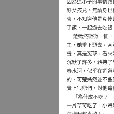
因為這小子的事情終
好女孩兒，無論身世
衷，不知道他是真傻
了飯，一起過去吃飯
楚嫣然微微一怔，她
主，她垂下頭去，甚
聲，真是冤孽，看來
沉默了許多，矜持了
春水河，似乎在迴避
的，可楚嫣然並不響
覺上很爺們，對他這
「為什麼不吃？」
一片草莓吃了，小聲