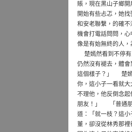
賬，現在黑山子鄉開
開始有些忐忑，她找
和安老聯繫，的確不
機會打電話問問，心
像是有始無終的人，
楚嫣然看到不停有人
仍然沒有褪去，體會
這個樣子？」 楚嫣
你，這小子一看就大
不理他，他反倒念起
朋友！」 「普通朋
道：「就一枝？這小
董，卻沒從林秀那裡