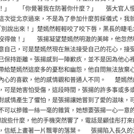
！」 「你覺著我在防著你什麼？」 張大官人
這次從北京過來，不是為了參加什麼剪綵儀式，我
別說出來！」楚嫣然輕輕咬了咬下唇，黑長的睫毛
沒得做！」 張揚凝望楚嫣然明澈的美眸，他忽然
意自己，可是楚嫣然現在無法接受自己的花心，接
己保持距離。張揚感到一陣歉疚，並不是因為他心
帶給楚嫣然這麼多的憂愁和幽怨，他自問無法放棄
內心的喜歡，他的感情觀和普通人不同。 楚嫣然
，可是她害怕受傷，這段時間，張揚的許多事或多
對感情產生了懼怕，是張揚讓她嘗到了愛的滋味，
不可以摻雜一絲一毫的雜質，她想要張揚一心一意
說些什麼，他的手機突然響了，電話是顧佳彤打來
，信紙上畫著一片飄零的落葉。 張揚陷入長久的