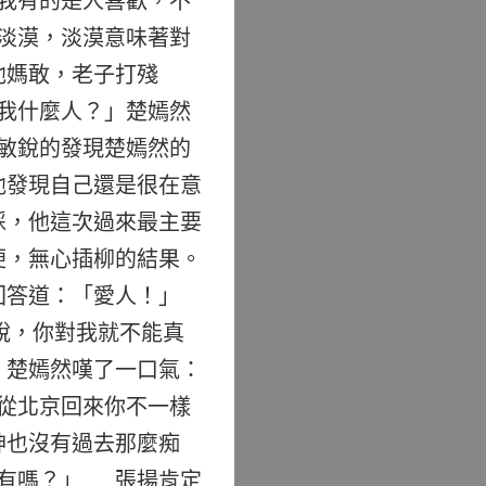
我有的是人喜歡，不
淡漠，淡漠意味著對
他媽敢，老子打殘
我什麼人？」楚嫣然
敏銳的發現楚嫣然的
他發現自己還是很在意
綵，他這次過來最主要
便，無心插柳的結果。
回答道：「愛人！」
說，你對我就不能真
 楚嫣然嘆了一口氣：
從北京回來你不一樣
神也沒有過去那麼痴
有嗎？」 張揚肯定