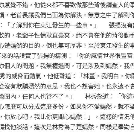
你感覺不錯，他從來都不喜歡做那些背後調查人的
煩，老首長讓我們出面為你解決，無意之中了解到
：「了解到你在東江發生的一些事。」 張揚沒有
敬的，老爺子性情耿直豪爽，絕不會在他的背後動
心楚嫣然的目的，倒也無可厚非。至於東江發生的
來的話證實了張揚的猜測：「你的感情世界很豐富
你個人的問題，我無權過問，可是涉及到嫣然，我
的威脅而動氣，他低聲道：「林董，我明白，你
從沒有欺騙嫣然的意思，我也不想害她，也永遠不
範圍內，任何人也管不了。」 林秀怒道：「你這
心怎麼可以分成這麼多份，如果你不愛嫣然，就不
，你放心吧，我比你更關心嫣然！」，這樣的情況
晴找他談話，這次是林秀為了楚嫣然，同樣是奉勸