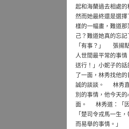
起和海蘭過去相處的
然而她最終還是選擇
樣的一幅畫，難道那
己？難道她真的忘記
「有事？」 張揚點
人世間最平常的事情
送行！」小妮子的話
了一面，林秀找他的
誠的談談。 林秀直
別的事情，他今天的
面。 林秀道：「因
「楚司令戎馬一生，
而易舉的事情。」 