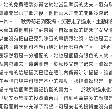
，她的免費體驗劵得之於她當副縣長的丈夫，還有
雄離開黑山子鄉之後，他們兩人之間的關係冷淡過
一片。 耿秀菊看到張揚，笑著走了過來，主動和
秀菊知道他前往了駐京辦，自然而然的提起了女兒
以並沒有把自己見到陳雪的事情跟她說，這也是因
痛快，這次他可不想再給她捎什麼東西了。 耿秀
楚嫣然還是十分般配的，她也是個極有眼色的人物
就告辭離去，這邊剛走，於秋玲又走了過來，雖然
楊守義的這場衝突已經在體制內傳得沸沸揚揚，誰
在春陽官場中可謂是不小的震動，張揚雖然只是一
楊守義這個縣委書記抗衡的實力。 於秋玲過來也
世紀安泰集團的投資清台山，得到利益最多的應該
開發而對未來充滿了希望，可是安老的投資並沒有