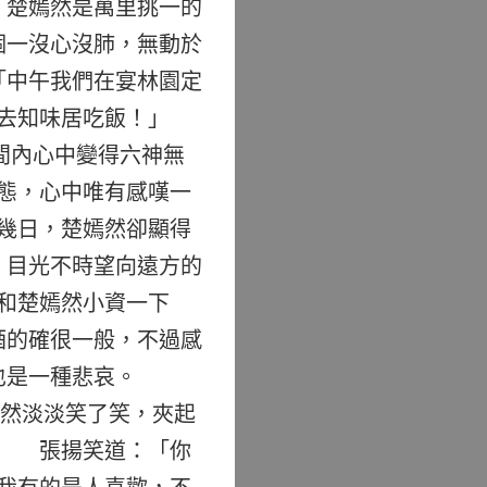
，楚嫣然是萬里挑一的
個一沒心沒肺，無動於
「中午我們在宴林園定
去知味居吃飯！」
間內心中變得六神無
態，心中唯有感嘆一
幾日，楚嫣然卻顯得
，目光不時望向遠方的
和楚嫣然小資一下
酒的確很一般，不過感
也是一種悲哀。
然淡淡笑了笑，夾起
。 張揚笑道：「你