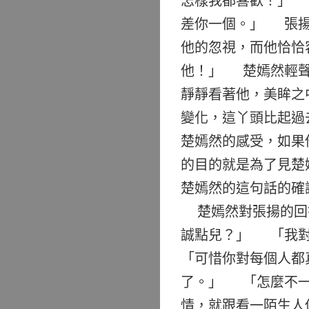
怎樣我都喜歡！」 
差你一個。」 張揚
他的忽視，而他恰恰
他！」 楚嫣然輕
靜靜看著他，美眸之
變化，這丫頭比起過
楚嫣然的感受，如果
的目的就是為了見楚
楚嫣然的這句話的確
楚嫣然對張揚的回答
誠點兒？」 「我對
「可惜你對每個人都
了。」 「怎麼不一
情，就跟看一陌生