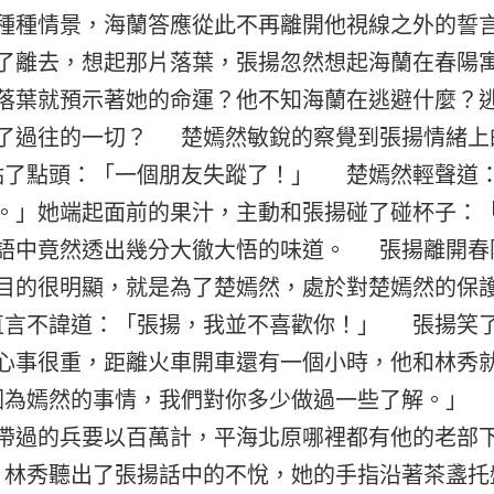
種種情景，海蘭答應從此不再離開他視線之外的誓
了離去，想起那片落葉，張揚忽然想起海蘭在春陽
落葉就預示著她的命運？他不知海蘭在逃避什麼？
了過往的一切？ 楚嫣然敏銳的察覺到張揚情緒上
了點頭：「一個朋友失蹤了！」 楚嫣然輕聲道
。」她端起面前的果汁，主動和張揚碰了碰杯子：
語中竟然透出幾分大徹大悟的味道。 張揚離開春
目的很明顯，就是為了楚嫣然，處於對楚嫣然的保
言不諱道：「張揚，我並不喜歡你！」 張揚笑
心事很重，距離火車開車還有一個小時，他和林秀
為嫣然的事情，我們對你多少做過一些了解。」
帶過的兵要以百萬計，平海北原哪裡都有他的老部
林秀聽出了張揚話中的不悅，她的手指沿著茶盞托