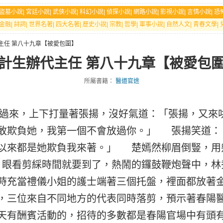
盜墓小說
|
宮廷小說
|
武俠小說
|
科幻小說
|
偵探小說
|
網路小說
|
影視小說
|
言情小說
|
恐
金融
|
詩詞
|
世界名著
|
四大名著
|
歷史小說
|
宗教
|
哲學
|
軍事小說
|
自然人文
|
青春文學
|
代主任 第八十九章【被愛包圍】
計生辦代主任 第八十九章【被愛包
所屬書籍：
醫道官途
來，上下打量著張揚，沒好氣道：「張揚，又來
敢欺負她，我第一個不會放過你。」 張揚笑道：
以來都是她欺負我來著。」 楚嫣然柳眉倒豎，用
眼看剪綵時間就要到了，熱鬧的鑼鼓鞭炮聲中，林
時充當禮儀小姐的護士端著三個托盤，裡面都放著
，三位來自不同地方的代表同時落剪，預示著春陽
天有酬賓活動的，招待的多數都是春陽官場中有頭