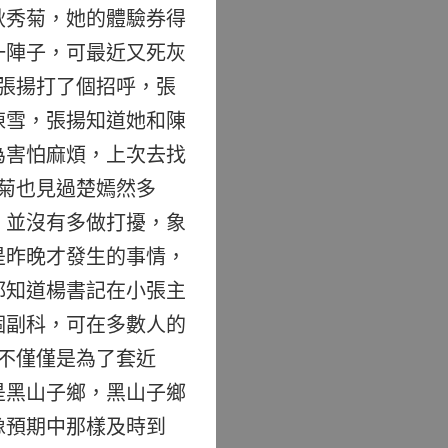
耿秀菊，她的體驗券得
一陣子，可最近又死灰
張揚打了個招呼，張
陳雪，張揚知道她和陳
為害怕麻煩，上次去找
菊也見過楚嫣然多
，並沒有多做打擾，象
是昨晚才發生的事情，
都知道楊書記在小張主
個副科，可在多數人的
不僅僅是為了套近
是黑山子鄉，黑山子鄉
像預期中那樣及時到