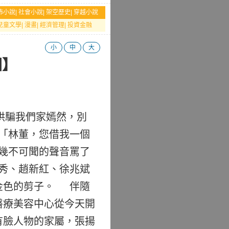
怖小說
|
社會小說
|
架空歷史
|
穿越小說
兒童文學
|
漫畫
|
經濟管理
|
投資金融
小
中
大
圍】
哄騙我們家嫣然，別
「林董，您借我一個
幾不可聞的聲音罵了
秀、趙新紅、徐兆斌
金色的剪子。 伴隨
醫療美容中心從今天開
有臉人物的家屬，張揚