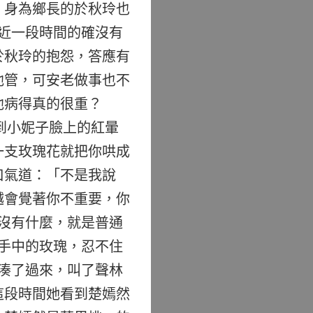
，身為鄉長的於秋玲也
近一段時間的確沒有
於秋玲的抱怨，答應有
他管，可安老做事也不
他病得真的很重？
到小妮子臉上的紅暈
一支玫瑰花就把你哄成
口氣道：「不是我說
越會覺著你不重要，你
沒有什麼，就是普通
手中的玫瑰，忍不住
湊了過來，叫了聲林
這段時間她看到楚嫣然