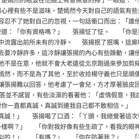
楚嫣然的眼波在他臉上有意無意的掃了一眼道：「
心裡有些不是滋味，楚嫣然今天對自己的語氣有些
容忍不了她對自己的忽視，一句話衝口而出：「誰
聲道：「你有資格嗎？」 張揚怔了怔。 「你是
中流露出前所未有的冷靜。 張揚抿了抿嘴，這廝
去要冷靜許多，這冷靜讓張揚的內心有些躁動，讓
他不是在意，他就不會大老遠從北京跑過來參加剪
嫣然，而不是為了其他，至於收拾楊守義也只是順
讓張揚難以回答，他考慮了一會兒，方才厚著臉皮
並不感冒，有些淡漠的看著他：「虛情假意，我
你一直都真誠，真誠到連我自己都不敢相信。」
真誠！」 張揚喝了口酒：「丫頭，我總覺著這次
樣啊？」 「你對我好像有些生疏了，看我的眼
人似的！」 「有嗎？」 「你在防著我？」 「