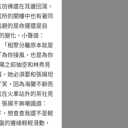
言彷彿還在耳邊回蕩，
寓所的閣樓中也有著同
逃避的是命運還是自
的變化，小聲道：
：「相聚分離原本就是
「為你接風，也是為你
陽之前抽空和林秀見
護，她必須要和張揚坦
了笑，因為海蘭不辭而
就在火車站外的茶社見
 張揚不無嘲諷道：
下，想查查我還不是輕
盤的邊緣輕輕滑動，