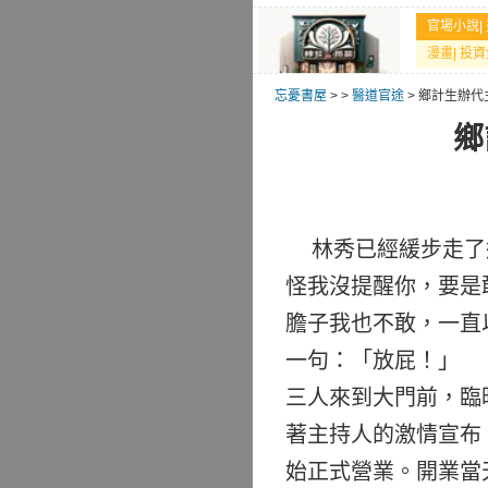
官場小說
|
漫畫
|
投資
忘憂書屋
>
>
醫道官途
> 鄉計生辦
鄉
林秀已經緩步走了過
怪我沒提醒你，要是
膽子我也不敢，一直
一句：「放屁！」 
三人來到大門前，臨
著主持人的激情宣布
始正式營業。開業當