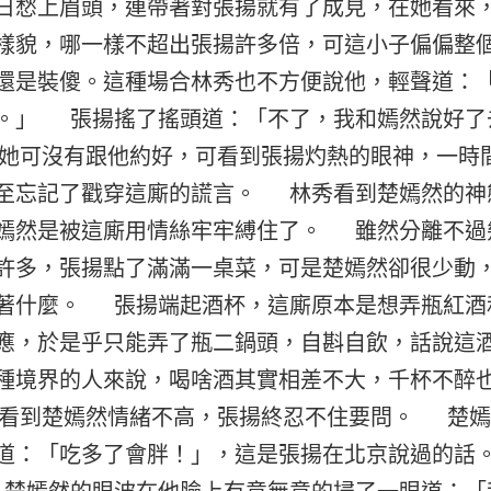
日愁上眉頭，連帶著對張揚就有了成見，在她看來
樣貌，哪一樣不超出張揚許多倍，可這小子偏偏整
還是裝傻。這種場合林秀也不方便說他，輕聲道：
。」 張揚搖了搖頭道：「不了，我和嫣然說好了
可沒有跟他約好，可看到張揚灼熱的眼神，一時
至忘記了戳穿這廝的謊言。 林秀看到楚嫣然的神
嫣然是被這廝用情絲牢牢縛住了。 雖然分離不過
許多，張揚點了滿滿一桌菜，可是楚嫣然卻很少動
著什麼。 張揚端起酒杯，這廝原本是想弄瓶紅酒
應，於是乎只能弄了瓶二鍋頭，自斟自飲，話說這
種境界的人來說，喝啥酒其實相差不大，千杯不醉
看到楚嫣然情緒不高，張揚終忍不住要問。 楚嫣
道：「吃多了會胖！」，這是張揚在北京說過的話