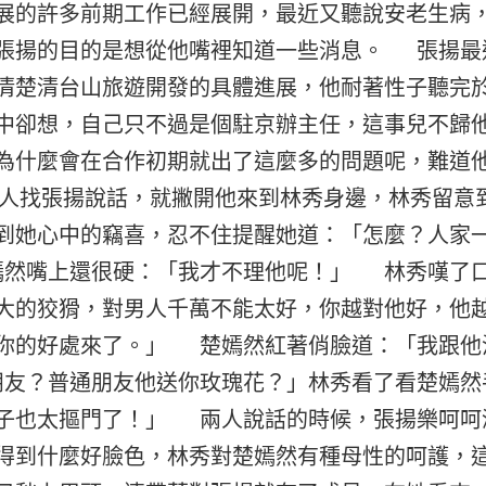
展的許多前期工作已經展開，最近又聽說安老生病
張揚的目的是想從他嘴裡知道一些消息。 張揚最
清楚清台山旅遊開發的具體進展，他耐著性子聽完
中卻想，自己只不過是個駐京辦主任，這事兒不歸
為什麼會在合作初期就出了這麼多的問題呢，難道
找張揚說話，就撇開他來到林秀身邊，林秀留意
到她心中的竊喜，忍不住提醒她道：「怎麼？人家
然嘴上還很硬：「我才不理他呢！」 林秀嘆了
大的狡猾，對男人千萬不能太好，你越對他好，他
你的好處來了。」 楚嫣然紅著俏臉道：「我跟他
友？普通朋友他送你玫瑰花？」林秀看了看楚嫣然
子也太摳門了！」 兩人說話的時候，張揚樂呵呵
得到什麼好臉色，林秀對楚嫣然有種母性的呵護，