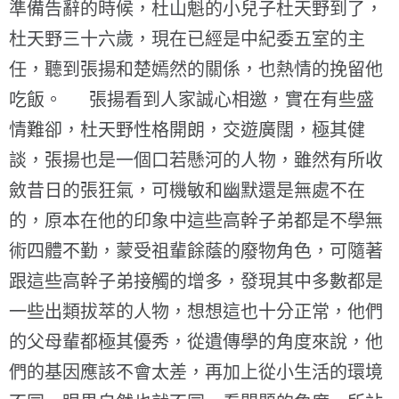
準備告辭的時候，杜山魁的小兒子杜天野到了，
杜天野三十六歲，現在已經是中紀委五室的主
任，聽到張揚和楚嫣然的關係，也熱情的挽留他
吃飯。 張揚看到人家誠心相邀，實在有些盛
情難卻，杜天野性格開朗，交遊廣闊，極其健
談，張揚也是一個口若懸河的人物，雖然有所收
斂昔日的張狂氣，可機敏和幽默還是無處不在
的，原本在他的印象中這些高幹子弟都是不學無
術四體不勤，蒙受祖輩餘蔭的廢物角色，可隨著
跟這些高幹子弟接觸的增多，發現其中多數都是
一些出類拔萃的人物，想想這也十分正常，他們
的父母輩都極其優秀，從遺傳學的角度來說，他
們的基因應該不會太差，再加上從小生活的環境