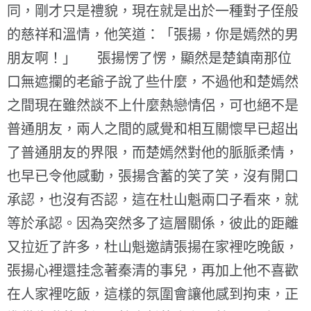
同，剛才只是禮貌，現在就是出於一種對子侄般
的慈祥和溫情，他笑道：「張揚，你是嫣然的男
朋友啊！」 張揚愣了愣，顯然是楚鎮南那位
口無遮攔的老爺子說了些什麼，不過他和楚嫣然
之間現在雖然談不上什麼熱戀情侶，可也絕不是
普通朋友，兩人之間的感覺和相互關懷早已超出
了普通朋友的界限，而楚嫣然對他的脈脈柔情，
也早已令他感動，張揚含蓄的笑了笑，沒有開口
承認，也沒有否認，這在杜山魁兩口子看來，就
等於承認。因為突然多了這層關係，彼此的距離
又拉近了許多，杜山魁邀請張揚在家裡吃晚飯，
張揚心裡還挂念著秦清的事兒，再加上他不喜歡
在人家裡吃飯，這樣的氛圍會讓他感到拘束，正