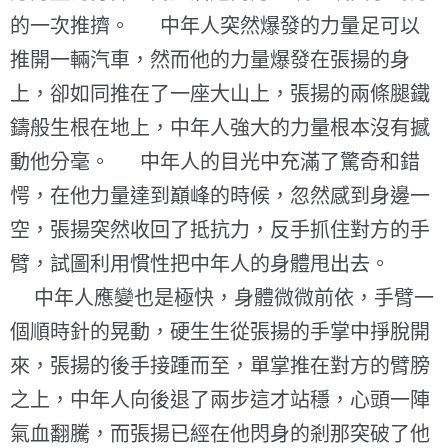
的一次推擠。 中年人突然爆發的力量足可以
推開一輛汽車，然而他的力量爆發在張揚的身
上，卻如同推在了一座大山上，張揚的兩條腿鐵
鑄般生根在地上，中年人強大的力量根本沒有撼
動他分毫。 中年人的目光中充滿了驚奇和錯
愕，在他力量達到巔峰的時候，忽然感到身邊一
空，張揚突然收回了抵抗力，反手抓住對方的手
臂，試圖利用慣性把中年人的身體甩出去。
中年人應變也是極快，身體微微前依，手臂一
個順時針的晃動，硬生生從張揚的手掌中掙脫開
來，張揚的後手接踵而至，單掌推在對方的臂膀
之上，中年人向後退了兩步這才站穩，心頭一陣
氣血翻騰，而張揚已經在他閃身的剎那突破了他