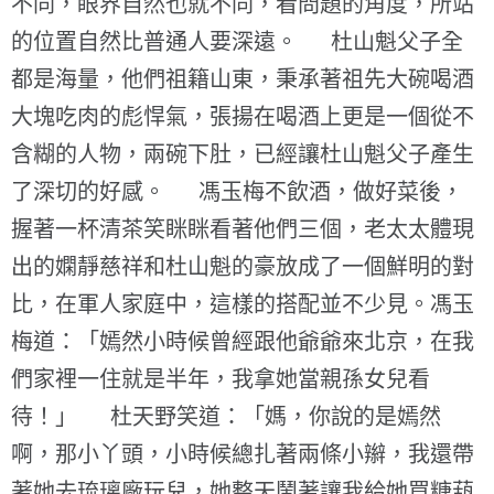
不同，眼界自然也就不同，看問題的角度，所站
的位置自然比普通人要深遠。 杜山魁父子全
都是海量，他們祖籍山東，秉承著祖先大碗喝酒
大塊吃肉的彪悍氣，張揚在喝酒上更是一個從不
含糊的人物，兩碗下肚，已經讓杜山魁父子產生
了深切的好感。 馮玉梅不飲酒，做好菜後，
握著一杯清茶笑眯眯看著他們三個，老太太體現
出的嫻靜慈祥和杜山魁的豪放成了一個鮮明的對
比，在軍人家庭中，這樣的搭配並不少見。馮玉
梅道：「嫣然小時候曾經跟他爺爺來北京，在我
們家裡一住就是半年，我拿她當親孫女兒看
待！」 杜天野笑道：「媽，你說的是嫣然
啊，那小丫頭，小時候總扎著兩條小辮，我還帶
著她去琉璃廠玩兒，她整天鬧著讓我給她買糖葫