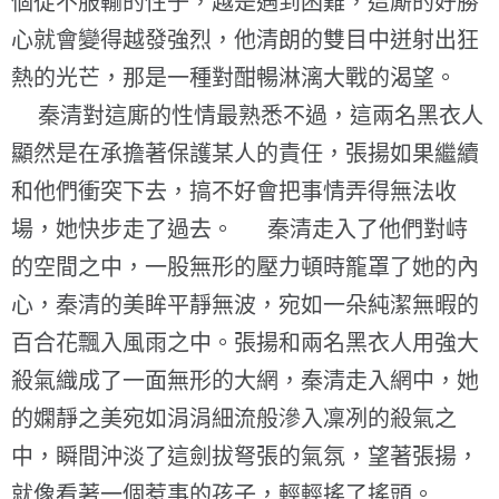
個從不服輸的性子，越是遇到困難，這廝的好勝
心就會變得越發強烈，他清朗的雙目中迸射出狂
熱的光芒，那是一種對酣暢淋漓大戰的渴望。
秦清對這廝的性情最熟悉不過，這兩名黑衣人
顯然是在承擔著保護某人的責任，張揚如果繼續
和他們衝突下去，搞不好會把事情弄得無法收
場，她快步走了過去。 秦清走入了他們對峙
的空間之中，一股無形的壓力頓時籠罩了她的內
心，秦清的美眸平靜無波，宛如一朵純潔無暇的
百合花飄入風雨之中。張揚和兩名黑衣人用強大
殺氣織成了一面無形的大網，秦清走入網中，她
的嫻靜之美宛如涓涓細流般滲入凜冽的殺氣之
中，瞬間沖淡了這劍拔弩張的氣氛，望著張揚，
就像看著一個惹事的孩子，輕輕搖了搖頭。