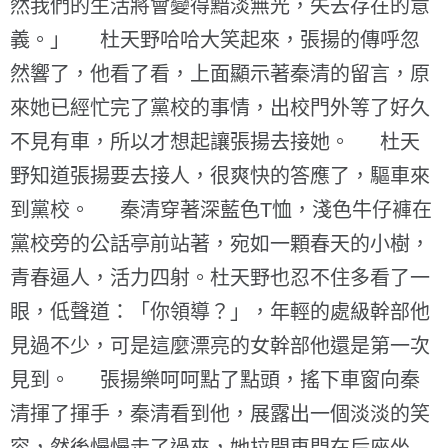
然我們的生活將會變得黯淡無光，失去存在的意
義。」 杜天野哈哈大笑起來，張揚的傳呼忽
然響了，他看了看，上面顯示著秦清的留言，原
來她已經忙完了黨校的事情，出校門外等了好久
不見有車，所以才想起讓張揚去接她。 杜天
野知道張揚要去接人，很爽快的答應了，驅車來
到黨校。 秦清穿著深藍色T恤，淺色牛仔褲在
黨校旁的公話亭前站著，宛如一顆春天的小樹，
青春逼人，活力四射。杜天野也忍不住多看了一
眼，低聲道：「你領導？」，年輕的處級幹部他
見過不少，可是這麼漂亮的女幹部他還是第一次
見到。 張揚樂呵呵點了點頭，搖下車窗向秦
清揮了揮手，秦清看到他，展露出一個淡淡的笑