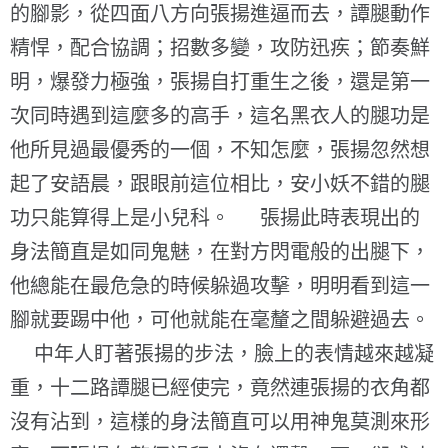
的腳影，從四面八方向張揚進逼而去，譚腿動作
精悍，配合協調；招數多變，攻防迅疾；節奏鮮
明，爆發力極強，張揚自打重生之後，還是第一
次同時遇到這麼多的高手，這名黑衣人的腿功是
他所見過最優秀的一個，不知怎麼，張揚忽然想
起了安語晨，跟眼前這位相比，安小妖不錯的腿
功只能算得上是小兒科。 張揚此時表現出的
身法簡直是如同鬼魅，在對方閃電般的出腿下，
他總能在最危急的時候躲過攻擊，明明看到這一
腳就要踢中他，可他就能在毫釐之間躲避過去。
中年人盯著張揚的步法，臉上的表情越來越凝
重，十二路譚腿已經使完，竟然連張揚的衣角都
沒有沾到，這樣的身法簡直可以用神鬼莫測來形