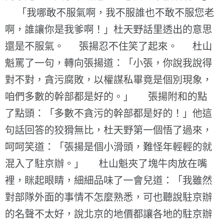
「我哪敢不服氣啊，我不服誰也不敢不服您老
啊，誰讓你是我爹啊！」杜天野話里透出的意思
還是不服氣。 張揚忍不住笑了起來。 杜山
魁罵了一句，轉向張揚道：「小張，你說我說得
對不對，貪污腐敗，以權謀私畢竟是個別現象，
咱們多數的幹部都是好的。」 張揚附和的點
了點頭：「多數不貪污的幹部都是好的！」他這
句話回答的狡猾無比，杜天野第一個悟了過來，
呵呵笑道：「張揚是個小滑頭，難怪年輕輕的就
混入了駐京辦。」 杜山魁夾了塊牛肉放在嘴
裡，眯起眼睛，細細品味了一會兒道：「我雖然
對部隊外面的事情不怎麼熟悉，可也聽說駐京辦
的名聲不太好，說北京的地價都讓各地的駐京辦