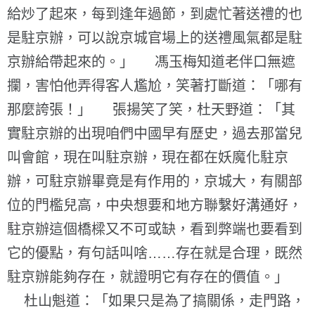
給炒了起來，每到逢年過節，到處忙著送禮的也
是駐京辦，可以說京城官場上的送禮風氣都是駐
京辦給帶起來的。」 馮玉梅知道老伴口無遮
攔，害怕他弄得客人尷尬，笑著打斷道：「哪有
那麼誇張！」 張揚笑了笑，杜天野道：「其
實駐京辦的出現咱們中國早有歷史，過去那當兒
叫會館，現在叫駐京辦，現在都在妖魔化駐京
辦，可駐京辦畢竟是有作用的，京城大，有關部
位的門檻兒高，中央想要和地方聯繫好溝通好，
駐京辦這個橋樑又不可或缺，看到弊端也要看到
它的優點，有句話叫啥……存在就是合理，既然
駐京辦能夠存在，就證明它有存在的價值。」
杜山魁道：「如果只是為了搞關係，走門路，