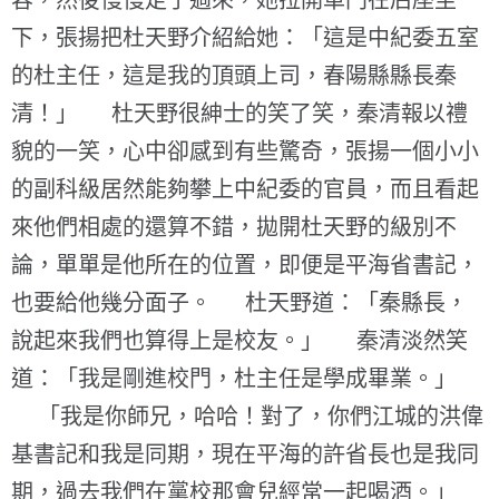
容，然後慢慢走了過來，她拉開車門在后座坐
下，張揚把杜天野介紹給她：「這是中紀委五室
的杜主任，這是我的頂頭上司，春陽縣縣長秦
清！」 杜天野很紳士的笑了笑，秦清報以禮
貌的一笑，心中卻感到有些驚奇，張揚一個小小
的副科級居然能夠攀上中紀委的官員，而且看起
來他們相處的還算不錯，拋開杜天野的級別不
論，單單是他所在的位置，即便是平海省書記，
也要給他幾分面子。 杜天野道：「秦縣長，
說起來我們也算得上是校友。」 秦清淡然笑
道：「我是剛進校門，杜主任是學成畢業。」
「我是你師兄，哈哈！對了，你們江城的洪偉
基書記和我是同期，現在平海的許省長也是我同
期，過去我們在黨校那會兒經常一起喝酒。」