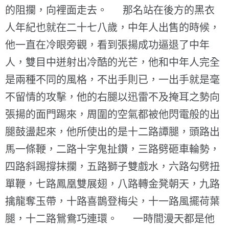
的阻攔，向裡面走去。 那名站在後方的黑衣
人年紀也就在二十七八歲，中年人出售的時候，
他一直在冷眼旁觀，看到張揚成功逼退了中年
人，雙目中迸射出冷酷的光芒，他和中年人完全
是兩種不同的風格，不出手則已，一出手就是毫
不留情的攻擊，他的右腿以迅雷不及掩耳之勢向
張揚的面門踢來，周圍的空氣都被他閃電般的出
腿鼓盪起來，他所使出的是十二路譚腿，頭路出
馬一條鞭，二路十字鬼扯鑽，三路劈砸車輪勢，
四路斜踢撐抹攔，五路獅子雙戲水，六路勾劈扭
單鞭，七路鳳凰雙展翅，八路轉金凳朝天，九路
擒龍奪玉帶，十路喜鵲登梅尖，十一路風擺荷葉
腿，十二路鴛鴦巧連環。 一時間漫天都是他