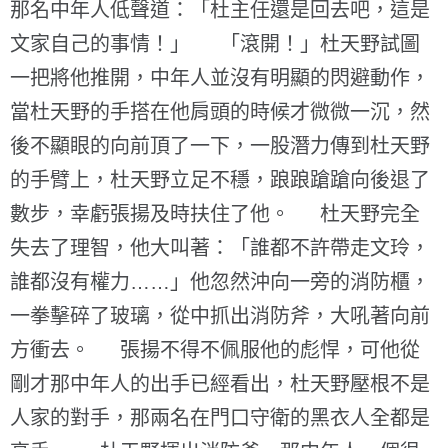
那名中年人低聲道：「杜主任還是回去吧，這是
文家自己的事情！」 「滾開！」杜天野試圖
一把將他推開，中年人並沒有明顯的閃避動作，
當杜天野的手搭在他肩頭的時候才微微一沉，然
後不顯眼的向前頂了一下，一股潛力傳到杜天野
的手臂上，杜天野立足不穩，踉踉蹌蹌向後退了
數步，幸虧張揚及時扶住了他。 杜天野完全
失去了理智，他大叫著：「誰都不許帶走文玲，
誰都沒有權力……」他忽然沖向一旁的消防櫃，
一拳擊碎了玻璃，從中抓出消防斧，大吼著向前
方衝去。 張揚不得不佩服他的彪悍，可他從
剛才那中年人的出手已經看出，杜天野壓根不是
人家的對手，那兩名在門口守衛的黑衣人全都是