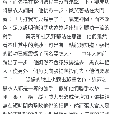
容，而張揚在整個過程中沒有還擊一下，卻成功
將黑衣人調開，他後撤一步，微笑著站在大門
處：「再打我可要還手了！」氣定神閑，面不改
色，足以證明他的武功遠遠超出這名腿功一流的
對手。 秦清和杜天野都站在那裡，他們雖然
看不出其中的奧妙，可是有一點能夠知道，張揚
的武功已經震懾了兩名黑衣人。 中年人向前
跨出了一步，他顯然不會讓張揚進去，黑衣年輕
人，從另外一個角度向張揚包抄而去，他們要聯
手了。 張揚的臉上也露出凝重之色，這兩名
黑衣人都是一等的強手，假如他們聯手攻擊，一
剛一柔，一疾一緩，威力勢必成倍增加，張揚絕
無在短時間內擊敗他們的把握。然而張大官人是