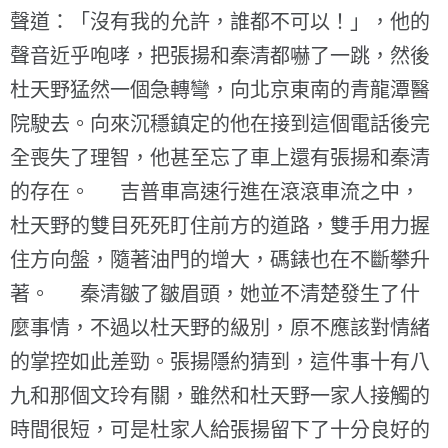
聲道：「沒有我的允許，誰都不可以！」，他的
聲音近乎咆哮，把張揚和秦清都嚇了一跳，然後
杜天野猛然一個急轉彎，向北京東南的青龍潭醫
院駛去。向來沉穩鎮定的他在接到這個電話後完
全喪失了理智，他甚至忘了車上還有張揚和秦清
的存在。 吉普車高速行進在滾滾車流之中，
杜天野的雙目死死盯住前方的道路，雙手用力握
住方向盤，隨著油門的增大，碼錶也在不斷攀升
著。 秦清皺了皺眉頭，她並不清楚發生了什
麼事情，不過以杜天野的級別，原不應該對情緒
的掌控如此差勁。張揚隱約猜到，這件事十有八
九和那個文玲有關，雖然和杜天野一家人接觸的
時間很短，可是杜家人給張揚留下了十分良好的