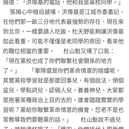
揚道：「洪偉基的電話，他和我是黨校同學。」
張揚心中暗自感嘆，洪偉基是江城市委書記，
在他們那一畝三分地代表最強勢的存在，現在來
到北京，一樣要請人吃飯。杜天野能夠讓洪偉基
如此看重，可能不僅僅是老同學的原因，看來他
的職位相當的重要。 杜山魁又嘆了口氣：
「現在黨校也成了你們聯繫社會關係的地方
了。」 「軍隊還是你們革命情意的熔爐呢，
其實黨校學習就是那麼回事兒，有個說法，領個
盆兒，學點詞兒，認倆人兒，養養神兒，大家都
是抱著某種政治上目的去的，誰會踏踏實實的學
習呢？黨給你聯繫革命情意的機會，您老不是也
常教導我們要聽黨的話。」 杜山魁說不過兒