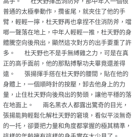
高手。 杜天野揮出消防斧，那中年人一個很
普通的太極拳動作，攬雀尾，就夾住了他的手
臂，輕輕一擰，杜天野再也拿捏不住消防斧，噹
啷一聲落在地上，中年人輕輕一推，杜天野的身
體騰空向後飛出，顯然這次對方的出手要重了許
多。 杜天野也不是手無縛雞之力，可是在真
正的高手面前，他的那點搏擊功夫畢竟還差得
遠。 張揚揮手搭在杜天野的腰間，貼在他的
身體上，一個順時針的按壓，卸去他身上的力
量，止住杜天野向後飛出的勢頭，讓他平穩的落
在地面上。 兩名黑衣人都露出驚奇的目光，
張揚能夠輕鬆化解杜天野的窘境，看似平淡無奇
的一托，卻要把力量和角度都掌握的極其精準，
這樣的年齡擁有這樣的身手實在太少見了。