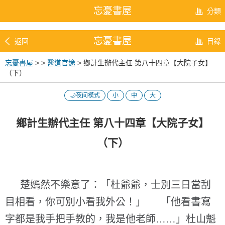
忘憂書屋
分類
忘憂書屋
返回
目錄
忘憂書屋
>
>
醫道官途
> 鄉計生辦代主任 第八十四章【大院子女】
（下）
🌙夜间模式
小
中
大
鄉計生辦代主任 第八十四章【大院子女】
（下）
楚嫣然不樂意了：「杜爺爺，士別三日當刮
目相看，你可別小看我外公！」 「他看書寫
字都是我手把手教的，我是他老師……」杜山魁