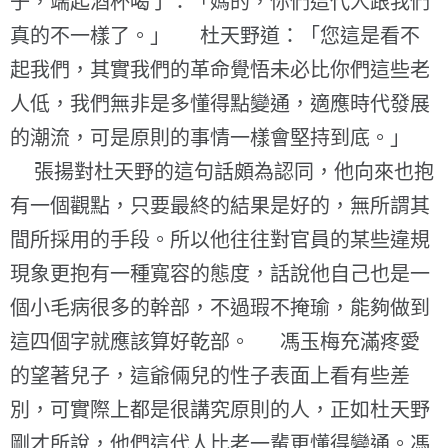
子，端起酒杯喝了：「媽的，你們這代人跟我們
真的不一樣了。」 杜天野道：「您這是看不
起我們，其實我們的革命覺悟未必比你們這些老
人低，我們無非是多懂得點變通，適應時代發展
的潮流，可是原則的事情一樣會堅持到底。」
張揚對杜天野的這句話頗為認同，他向來也抱
有一個觀點，只要最終的結果是好的，無所謂其
間所採用的手段。所以他往往對官員的某些違規
現象更抱有一種寬容的態度，話說他自己也是一
個小毛病很多的幹部，不過瑕不掩瑜，能夠做到
這四個字就應該算好乾部。 馮玉梅充滿疼愛
的望著兒子，這爺倆兒的性子表面上看有些差
別，可實際上都是很講究原則的人，正如杜天野
剛才所說，他們這代人比老一輩更懂得變通。馮