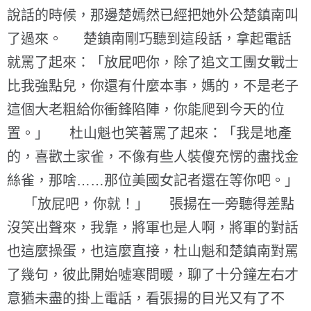
說話的時候，那邊楚嫣然已經把她外公楚鎮南叫
了過來。 楚鎮南剛巧聽到這段話，拿起電話
就罵了起來：「放屁吧你，除了追文工團女戰士
比我強點兒，你還有什麼本事，媽的，不是老子
這個大老粗給你衝鋒陷陣，你能爬到今天的位
置。」 杜山魁也笑著罵了起來：「我是地產
的，喜歡土家雀，不像有些人裝傻充愣的盡找金
絲雀，那啥……那位美國女記者還在等你吧。」
「放屁吧，你就！」 張揚在一旁聽得差點
沒笑出聲來，我靠，將軍也是人啊，將軍的對話
也這麼操蛋，也這麼直接，杜山魁和楚鎮南對罵
了幾句，彼此開始噓寒問暖，聊了十分鐘左右才
意猶未盡的掛上電話，看張揚的目光又有了不