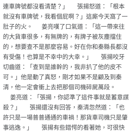
連車牌號都沒看清楚？」 張揚怒道：「根本
就沒有車牌號，我看個屁啊？」這廝今天窩了一
肚子的火。 姜亮嘆了口氣道：「這一帶來往
的大貨車很多，有無牌的，有牌子被灰塵擋住
的，想要查不是那麼容易。好在你和秦縣長都沒
有受傷！也算是不幸中的大幸。」 張揚咬牙
切齒道：「查到是誰幹的，我非扒了他的皮不
可。」他是動了真怒，剛才如果不是顧及到秦
清，他一定會衝上去把那個司機碎屍萬段。
姜亮道：「張揚，你認準了這件事就是蓄意謀
殺？」 張揚還沒有回答，秦清忽然道：「也
許只是一場普普通通的車禍！那貨車司機只是肇
事逃逸。」 張揚有些錯愕的看著她，可很快