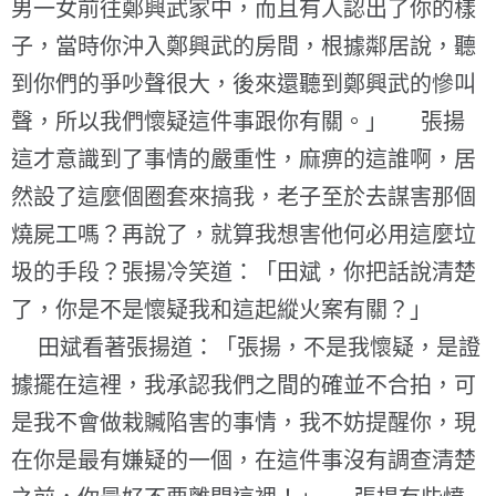
男一女前往鄭興武家中，而且有人認出了你的樣
子，當時你沖入鄭興武的房間，根據鄰居說，聽
到你們的爭吵聲很大，後來還聽到鄭興武的慘叫
聲，所以我們懷疑這件事跟你有關。」 張揚
這才意識到了事情的嚴重性，麻痹的這誰啊，居
然設了這麼個圈套來搞我，老子至於去謀害那個
燒屍工嗎？再說了，就算我想害他何必用這麼垃
圾的手段？張揚冷笑道：「田斌，你把話說清楚
了，你是不是懷疑我和這起縱火案有關？」
田斌看著張揚道：「張揚，不是我懷疑，是證
據擺在這裡，我承認我們之間的確並不合拍，可
是我不會做栽贓陷害的事情，我不妨提醒你，現
在你是最有嫌疑的一個，在這件事沒有調查清楚