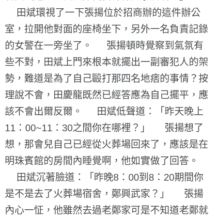
田斌環視了一下張揚位於招商辦的這件辦公
室，拉開他對面的座椅坐下，另外一名負責記錄
的女警在一旁坐了。 張揚頓時覺察到氣氛有
些不對，田斌上門來根本就擺出一副審犯人的架
勢，難道是為了自己毆打那四名地痞的事情？按
理說不會，田慶龍既然已經答應為自己擺平，應
該不會出爾反爾。 田斌低聲道：「昨天晚上
11：00~11：30之間你在哪裡？」 張揚想了
想，那會兒自己已經從火葬場回來了，應該是在
明珠賓館的房間內睡覺啊，他如實做了回答。
田斌沉著臉道：「昨晚8：00到8：20期間你
是不是去了火葬場宿舍，鄭興武家？」 張揚
內心一怔，他雖然去過老鄭家可是不知道老鄭就