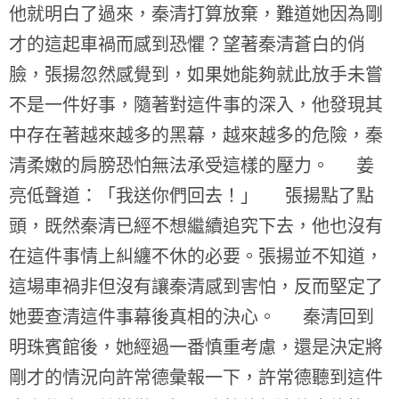
他就明白了過來，秦清打算放棄，難道她因為剛
才的這起車禍而感到恐懼？望著秦清蒼白的俏
臉，張揚忽然感覺到，如果她能夠就此放手未嘗
不是一件好事，隨著對這件事的深入，他發現其
中存在著越來越多的黑幕，越來越多的危險，秦
清柔嫩的肩膀恐怕無法承受這樣的壓力。 姜
亮低聲道：「我送你們回去！」 張揚點了點
頭，既然秦清已經不想繼續追究下去，他也沒有
在這件事情上糾纏不休的必要。張揚並不知道，
這場車禍非但沒有讓秦清感到害怕，反而堅定了
她要查清這件事幕後真相的決心。 秦清回到
明珠賓館後，她經過一番慎重考慮，還是決定將
剛才的情況向許常德彙報一下，許常德聽到這件