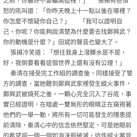
之前，你最好不要離開這裡！」 張揚有些憤
怒的吼叫道：「你昨天晚上十一點以後在哪裡？
你怎麼不懷疑你自己？」 「我可以證明自
己，你呢？你能夠說清楚為什麼要去找鄭興武？
你的動機是什麼？」田斌的聲音也變大了。
張揚冷笑道：「想往我身上潑髒水是不是，
好，我倒要看看這個世界上還有沒有公理！」
秦清在接受完工作組的調查後，同樣接受了警
方的調查，當她聽到鄭興武家裡發生縱火事件，
鄭興武被燒死之後，一顆心完全沉入了谷底，事
實已經證明，在暗處一雙無形的眼睛正在窺視著
他們的一舉一動，將所有一切可能發生的隱患提
前清除，秦清心中的信念依然堅定，可是她眼前
的希望卻一個一個如泡沫般破滅，這件縱火案並