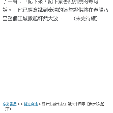
了一聲：「記下來，記下秦書記所說的每句
話。」他已經意識到秦清的這些證供將在春陽乃
至整個江城掀起軒然大波。 （未完待續）
忘憂書屋
>
>
醫道官途
> 鄉計生辦代主任 第六十四章【步步殺機】
（下）