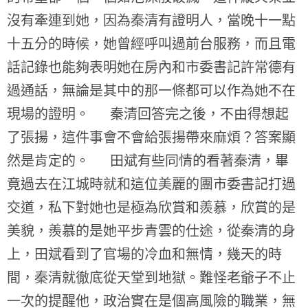
沒有牽連到她，因為秦清有證明人，當晚十一點
十五分的時候，她曾經呼叫過前台服務，而且電
話記錄也能夠表明她在房內和市委書記許常德有
過通話，無論是其中的那一條都可以作為她不在
現場的證明。 秦清回答完之後，不由得想起
了張揚，這件事會不會給張揚帶來麻煩？答案顯
然是肯定的。 田斌有些同情的看著秦清，畢
竟過去在江城時就和這位美麗的團市委書記打過
交道，私下對她也是極為欣賞和羨慕，欣賞的是
美貌，羨慕的是她平步青雲的仕途，從秦清的身
上，田斌看到了官場的冷血和無情，幾天的時
間，秦清就徹底從天堂到地獄。難怪老爺子不止
一次的提醒他，政治實在是個高風險的職業，無