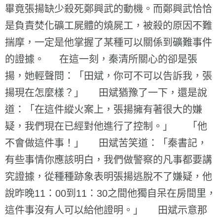
畢竟張揚缺少殺死鄭興武的動機。而鄭興武恰恰
是負責焚化礦工屍體的燒屍工，被殺的原因不難
揣摩，一定是他掌握了某種可以關係到礦難事件
的證據。 在這一刻，秦清所關心的卻是張
揚，她輕聲問：「田斌，你可不可以告訴我，張
揚現在怎麼樣？」 田斌猶豫了一下，還是說
道：「在這件縱火案上，張揚擁有著很大的嫌
疑，我們現在已經對他進行了控制。」 「他
不會做這件事！」 田斌苦笑道：「秦書記，
有些事情你應該明白，我們做警察的凡事都要講
究證據，從種種跡象表明張揚逃脫不了嫌疑，他
說昨晚11：00到11：30之間他獨自呆在房間里，
這件事沒有人可以給他證明。」 田斌示意那