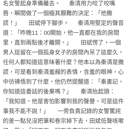
名女警起身準備離去。 秦清用力咬了咬嘴
唇，瞬間做了一個極其艱難的決定：「他撒
謊！」 田斌停下腳步。 秦清用堅定的聲音
道：「昨晚11：00開始，他一直都在我的房間
里，直到兩點後才離開。」 田斌愣了，一個
男人逗留在一個孤身女子的房間內呆了這麼久，
任何人都知道這意味著什麼？他本以為秦清是撒
謊，可是看到秦清羞赧的表情，含羞的眼神，心
中彷彿悟到了什麼，他仍然提醒道：「秦書記，
你知道這番話的後果嗎？」 秦清抬起頭：
「我知道，他是害怕影響到我的聲譽，可是這件
事我不能不說！」 一旁負責記錄的女警驚詫
的差一點兒沒把筆和卷宗掉下去，田斌低聲咳嗽