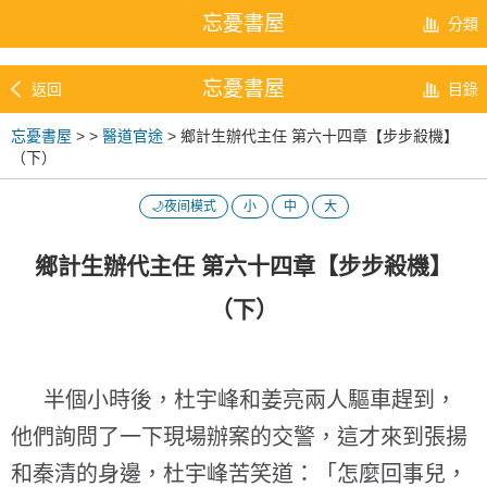
忘憂書屋
分類
忘憂書屋
返回
目錄
忘憂書屋
>
>
醫道官途
> 鄉計生辦代主任 第六十四章【步步殺機】
（下）
🌙夜间模式
小
中
大
鄉計生辦代主任 第六十四章【步步殺機】
（下）
半個小時後，杜宇峰和姜亮兩人驅車趕到，
他們詢問了一下現場辦案的交警，這才來到張揚
和秦清的身邊，杜宇峰苦笑道：「怎麼回事兒，