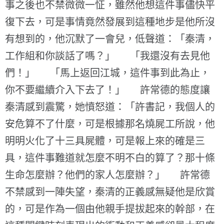
事之後也不禁微微一怔，雖然他想這件事儘快平
復下去，可是事情竟然發展到這種地步是他所沒
有想到的，他沉默了一會兒，低聲道：「秦清，
工作組和你談話了嗎？」 「我還沒有去見他
們！」 「馬上返回江城，這件事到此為止，
你不要繼續介入下去了！」 許常德的態度讓
秦清感到震驚，她憤怒道：「許書記，我個人的
安危算不了什麼，可是根據那名燒屍工所說，他
明明火化了十三具屍體，可是報上來的確是三
具，這件事難道就怎麼不明不白的算了？那十條
生命怎麼辦？他們的家人怎麼辦？」 許常德
不禁感到一陣失望，秦清的正義感無疑他是欣賞
的，可是作為一個由他親手提拔起來的幹部，在