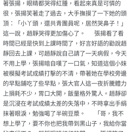
著張揚，眼睛都哭得紅腫，看起來真是可憐的
很，張揚笑著走了過去，大手撫摸了一下她的頭
頂：「小丫頭，還共青團員呢，居然哭鼻子！」
這一說，趙靜哭得更加傷心了。 張揚看了看
時間已經是快到上課時間了，好言好語的勸說趙
靜回去上課，可趙靜說自己請了一天病假，今天
不用上學，張揚暗自嘆了一口氣，知道這個小妹
被模擬考試成績打擊的不清，帶著她在學校旁邊
的早點鋪吃了些早點，張大官人這一夜折騰體力
上損耗不少，胃口大開，飯量格外驚人。趙靜卻
是沉浸在考試成績太差的失落中，不時拿出手絹
抹著眼淚，勉強喝了半碗豆漿。 「哥，我不
想上學了，要不你也把我帶到黑山子，我給你當