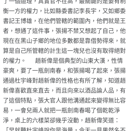
了一個道理，其實官不在高，最關鍵的是要有制
衡一方的權力，比如縣委書記李長宇，又如鄉委
書記王博雄，在他們管轄的範圍內，他們就是王
者，想通了這件事，張揚不禁又想起了自己，他
現在在黑山子鄉的地位多數都是靠借勢得來，就
算是自己所管轄的計生這一塊兒也沒有取得絕對
的權力。 趙新偉是個典型的山東大漢，性情
豪爽，要了一瓶劍南春，和張揚喝了起來，張揚
通過杜宇峰對趙新偉的性格也有所了解，知道趙
新偉喜歡直來直去，而且向來以酒品論人品，有
了這個特點，張大官人跟他溝通起來變得無比容
易，一會兒兩人就把一瓶劍南春喝了個乾乾淨
淨，桌上的六樣菜卻幾乎沒動，趙新偉笑道：
「早就聽杜宇峰說你是海量，今天一見果然名不