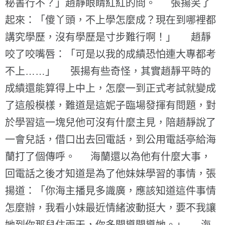
秘書行不？」趙靜眼睛紅紅的問。 張揚笑了
起來：「傻丫頭，不上學怎麼成？現在到哪裡都
講究學歷，沒有學歷是寸步難行啊！」 趙靜
咬了咬嘴唇：「可是以我的成績恐怕連大專都考
不上……」 張揚有些奇怪，其實趙靜平時的
成績還能算得上中上，怎麼一到正式考試就變成
了這般模樣，難道是這妮子臨場發揮有問題，對
於學習這一塊兒他可沒有什麼主見，陪趙靜說了
一會兒話，借口出去回電話，到公用電話亭給海
蘭打了個傳呼。 海蘭還以為他有什麼大事，
回電話之後才知道是為了他妹妹學習的事情，張
揚道：「你海主播見多識廣，應該知道這件事情
怎麼辦，我看小妹最近情緒波動挺大，要不我讓