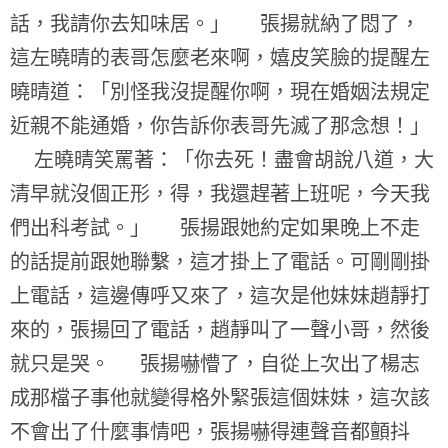
話，我請你去知味居。」 張揚就納了悶了，
這左曉晴的表哥怎麼老來啊，嬉皮笑臉的提醒左
曉晴道：「別怪我沒提醒你啊，現在婚姻法規定
近親不能通婚，你告訴你表哥先滅了那念想！」
左曉晴笑罵著：「你去死！盡會胡說八道，大
清早就沒個正形，得，我還趕著上班呢，今天我
們出科考試。」 張揚跟她約定如果晚上不走
的話提前跟她聯繫，這才掛上了電話。可剛剛掛
上電話，這邊傳呼又來了，這次是他妹妹趙靜打
來的，張揚回了電話，趙靜叫了一聲小哥，然後
就只是哭。 張揚嚇懵了，自從上次出了楊志
成那檔子事他就變得格外緊張這個妹妹，這次該
不會出了什麼事情吧，張揚嚇得連聲音都顫抖