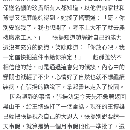
保送名額的珍貴所有人都知道，以他們的家世和
背景又怎麼能夠得到，她搖了搖頭道：「哥，你
別安慰我了，我也想開了，考不上大不了就去農
機廠當工人。」 張揚知道趙靜對自己的能力
還沒有充分的認識，笑眯眯道：「你放心吧，我
一定儘快把這件事給你搞定！」 趙靜雖然不
相信他的話，可是通過這會兒的傾談，內心中的
鬱悶也減輕了不少，心情好了自然也就不想繼續
裝病，在張揚的勸說下，拿起書包走入了校園。
因為趙靜的事情，張揚決定今天先不急著返回
黑山子，給王博雄打了一個電話，現在的王博雄
已經把張揚視為自己的大恩人，張揚別說要請一
天事假，就算是請一個月事假他也一準批了，還