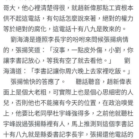
哥大，他心裡清楚得很，就趙新偉那點工資根本
供不起這電話，有句話怎麼說來著，絕對的權力
等於絕對的腐化，這電話十有八九是敗來的。
劉海濤是遵照李長宇的吩咐來問候張揚病情
的，張揚笑道：「沒事，一點皮外傷，小劉，你
讓李書記放心，等我有空了就去看他。」 劉
海濤道：「李書記讓你周六晚上去家裡吃飯。」
張揚愉快的答應了。 聽話聽音，趙新偉表
面上是個大老粗，可實際上也是個心思細密的人
兒，否則他也不能擁有今天的位置，在政治嗅覺
上，他要比老同學杜宇峰強得多，之前他就聽杜
宇峰說過張揚縣裡有人，馬上推測到這個李書記
十有八九就是縣委書記李長宇，張揚還他電話的