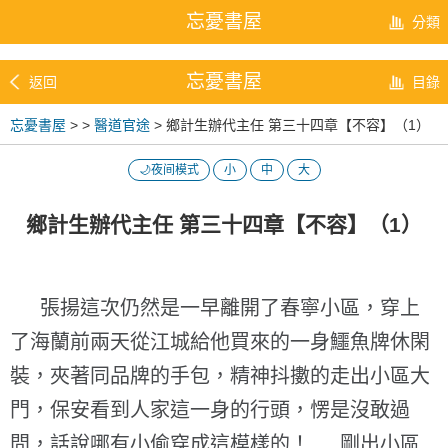
忘憂書屋
分類
忘憂書屋
返回
目錄
忘憂書屋
>
>
醫道官途
> 鄉計生辦代主任 第三十四章【不容】（1）
🌙夜间模式
小
中
大
鄉計生辦代主任 第三十四章【不容】（1）
張揚這次仍然是一早離開了春寧小區，穿上
了海蘭前兩天從江城給他買來的一身鱷魚牌休閑
裝，夾著同品牌的手包，精神抖擻的走出小區大
門，保安看到人家這一身的行頭，愣是沒敢過
問，話說哪有小偷穿成這模樣的！ 剛出小區