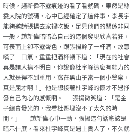
時候，趙新偉不露痕迹的看了看號碼，果然是縣
委大院的號碼，心中已經確定了這件事，李長宇
能夠邀請張揚去家裡吃飯，足見他們的關係非同
一般，趙新偉暗暗為自己的這個發現欣喜若狂，
可表面上卻不露聲色，跟張揚幹了一杯酒，故意
嘆了一口氣，重重把酒杯頓下道：「現在的社會
真是讓人搞不明白，你說像杜宇峰這麼有能力的
人就是得不到重用，窩在黑山子當一個小警察，
真是屈才啊！」他是想接著杜宇峰的懷才不遇抒
發自己內心的感慨啊。 張揚微笑道：「是金
子總會發光的，我看杜哥埋沒不了太久的時
間。」 趙新偉心中一動，張揚這句話應該是
暗示什麼，看來杜宇峰真是遇上貴人了，不久就