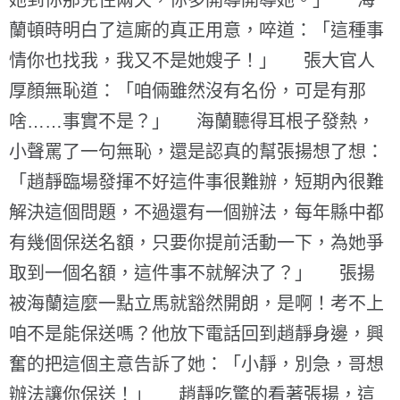
她到你那兒住兩天，你多開導開導她。」 海
蘭頓時明白了這廝的真正用意，啐道：「這種事
情你也找我，我又不是她嫂子！」 張大官人
厚顏無恥道：「咱倆雖然沒有名份，可是有那
啥……事實不是？」 海蘭聽得耳根子發熱，
小聲罵了一句無恥，還是認真的幫張揚想了想：
「趙靜臨場發揮不好這件事很難辦，短期內很難
解決這個問題，不過還有一個辦法，每年縣中都
有幾個保送名額，只要你提前活動一下，為她爭
取到一個名額，這件事不就解決了？」 張揚
被海蘭這麼一點立馬就豁然開朗，是啊！考不上
咱不是能保送嗎？他放下電話回到趙靜身邊，興
奮的把這個主意告訴了她：「小靜，別急，哥想
辦法讓你保送！」 趙靜吃驚的看著張揚，這