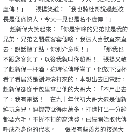
虛傳！」 張揚笑道：「我也聽杜哥說過趙校
長是個痛快人，今天一見也是名不虛傳！」
趙新偉大笑起來：「你是宇峰的兄弟就是我的
兄弟，兄弟之間還客套個啥，我這人喜歡直來直
去，說話糙了點，你別介意啊！」 「那我也
不跟您客氣了，以後我就叫你趙哥！」張揚又敬
了趙新偉一杯酒，這時候傳呼響了，他放下酒杯
看了看居然是劉海濤打來的，本想出去回電話，
趙新偉卻從手包里拿出他的大哥大：「不用出去
了，我有電話！」在九十年代初大哥大還是個新
鮮玩意兒，連機帶號得兩萬多，打進打出一分鐘
都要六毛，不折不扣的高消費，已經開始取代傳
呼成為身份的代表。 張揚有些羨慕的接過大