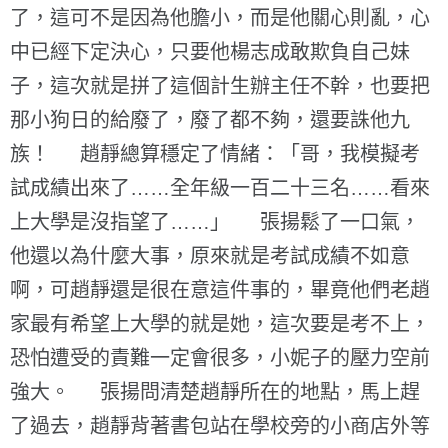
了，這可不是因為他膽小，而是他關心則亂，心
中已經下定決心，只要他楊志成敢欺負自己妹
子，這次就是拼了這個計生辦主任不幹，也要把
那小狗日的給廢了，廢了都不夠，還要誅他九
族！ 趙靜總算穩定了情緒：「哥，我模擬考
試成績出來了……全年級一百二十三名……看來
上大學是沒指望了……」 張揚鬆了一口氣，
他還以為什麼大事，原來就是考試成績不如意
啊，可趙靜還是很在意這件事的，畢竟他們老趙
家最有希望上大學的就是她，這次要是考不上，
恐怕遭受的責難一定會很多，小妮子的壓力空前
強大。 張揚問清楚趙靜所在的地點，馬上趕
了過去，趙靜背著書包站在學校旁的小商店外等