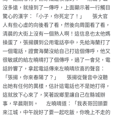
沒多遠，就接到了一傳呼，上面顯示著一行觸目
驚心的漢字：「小子，你死定了！」 張大官
人有些心虛的向後看了看，然後向周圍看了看，
清晨的大街上沒有一個熟人啊！這信息也太他媽
操蛋了，張揚鑽到公用電話亭中，先給海蘭打了
一個電話，證實海蘭沒給自己打這個傳呼，他又
很敏感的給左曉晴打了個傳呼，過了一會兒，電
話鈴響了，拿起電話傳來左曉晴欣喜的聲音：
「張揚，你來春陽了？」 張揚從聲音中沒聽
出她有任何的異樣，估計這電話也不是她打得，
這就放下心來了，笑著說鄉里讓自己在縣城辦
事，早晨剛到。 左曉晴道：「我表哥回頭要
來江城，中午說好了要一起吃飯，你晚上不走的