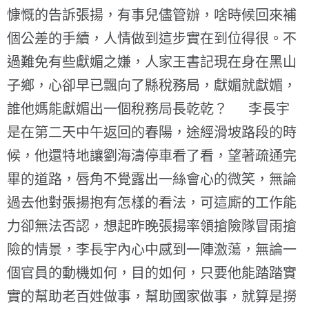
慷慨的告訴張揚，有事兒儘管辦，啥時候回來補
個公差的手續，人情做到這步實在到位得很。不
過難免有些獻媚之嫌，人家王書記現在身在黑山
子鄉，心卻早已飄向了縣稅務局，獻媚就獻媚，
誰他媽能獻媚出一個稅務局長乾乾？ 李長宇
是在第二天中午返回的春陽，途經滑坡路段的時
候，他還特地讓劉海濤停車看了看，望著疏通完
畢的道路，唇角不覺露出一絲會心的微笑，無論
過去他對張揚抱有怎樣的看法，可這廝的工作能
力卻無法否認，想起昨晚張揚率領搶險隊冒雨搶
險的情景，李長宇內心中感到一陣激蕩，無論一
個官員的動機如何，目的如何，只要他能踏踏實
實的幫助老百姓做事，幫助國家做事，就算是撈