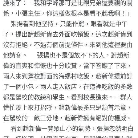
臉來了：「我和宇峰那可是比親兄弟還要親的關
係，小張主任，你這樣做根本是看不起我啊！」
張揚看到他堅持，只能作罷，眼看就是中午
了，提出請趙新偉去外面吃頓飯，這次趙新偉到
沒有拒絕，不過有個前提條件，來到他這裡要由
他請客。 張揚也不是個放不下的人，對趙新
偉的直爽和慷慨也十分欣賞，當下答應了下來，
兩人來到駕校對面的海螺村吃飯，趙新偉提前訂
了一個小包，兩人走入飯店，在這裡吃飯的多數
都是駕校的教練和學生，看到校長進來，一群人
慌忙湊上來打招呼，趙新偉最多只是頷首示意，
在駕校的一畝三分地，趙新偉擁有絕對的權威。
看到趙新偉一覽眾山小的氣勢，張揚忽然明白