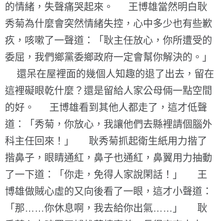
的情緒，失聲痛哭起來。 王博雄當然明白耿
秀菊為什麼會突然情緒失控，心中多少也有些歉
疚，咳嗽了一聲道：「耿主任放心，你所遭受的
委屈，我們鄉黨委鄉政府一定會幫你解決的。」
還呆在屋裡面的幾個人知趣的退了出去，留在
這裡礙眼乾什麼？還是留給人家公母倆一點空間
的好。 王博雄看到其他人都走了，這才低聲
道：「秀菊，你放心，我讓他們去縣裡請個腦外
科主任回來！」 耿秀菊抓起衛生紙用力揩了
揩鼻子，眼睛通紅，鼻子也通紅，鼻翼用力抽動
了一下道：「你走，免得人家說閑話！」 王
博雄做賊心虛的又向後看了一眼，這才小聲道：
「那……你休息啊，我去給你出氣……」 耿