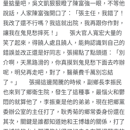
量掂量吧，吳文凱狠狠瞪了陳富強一眼，不等他
說話，人家陳富強開口了：「張主任，我錯了！
我改了還不行嗎？我這就出院，我再跟你作對，
讓我在鬼見愁摔死！」 張大官人寬宏大量的
笑了起來，得饒人處且饒人，能夠認識到自己的
錯誤並改正還是好同志，張揚點了點頭道：「別
介啊，天黑路滑的，你真摸到鬼見愁下面去咋辦
呢，明兒再走吧，對了，醫藥費千萬別忘結
了。」 張揚這邊鬧騰的時候，副鄉長李振民
也來到了鄉衛生院，發生了這種事，最惱火和鬱
悶的就算他了，李振東是他的弟弟，現在把鄉黨
委辦公室的主任打了，耿秀菊的鄉常委身份還在
其次，關鍵是誰都知道她和王博雄的關係，打了