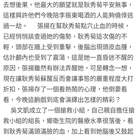
去想後果，他最大的願望就是耿秀菊平安無事，
這樣興許他們今晚陪李振東喝酒的人能夠僥倖逃
過一劫。 張揚在幫耿秀菊點穴止血的時候，
已經悄悄談查過她的傷勢，耿秀菊這次傷的不
輕，頭部在牆上受到重擊，後腦出現頭皮血腫，
估計顱內也受到了震蕩，這是她一直昏迷不醒的
原因，張揚雖然有辦法弄醒她，可是轉念一想，
現在讓耿秀菊蘇醒反而會讓事態的嚴重程度大打
折扣，張揚存了一個看熱鬧的心理，他倒要看
看，今晚這齣戲到底會演繹出怎樣的精彩？
吳文凱成立了一個搶救小組，自己親自擔任搶
救小組的組長，鄉衛生院的醫療水準很落後，看
到耿秀菊滿頭滿臉的血，加上看到她腦後又鼓起