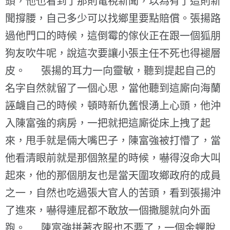
頭，他也看到了那則電視新聞，以為有了這則新
聞撐腰，自己多少可以找鄉里要點賠償。張揚路
過他門口的時候，這倒霉的傢伙正在跟一個狐朋
狗友吹牛呢，說這次要讓小張主任不死也得褪層
皮。 張揚的耳力一向靈敏，聽到提起自己的
名字自然就留了一個心思，當他聽到這廝向海蘭
誣衊自己的時候，頓時新仇舊恨湧上心頭，他沖
入陳富強的病房，一把就把這廝從床上拽了起
來，甩手就是倆大嘴巴子，陳富強被打懵了，當
他看清眼前就是那個煞星的時候，嚇得沒命大叫
起來，他的那個朋友也是當天圍攻鄉政府的成員
之一，自然也吃過張大官人的苦頭，看到張揚沖
了進來，嚇得連屁都不敢放一個撒腿就向外面
跑。 陳富強拼著衣服也不要了，一個金蟬脫