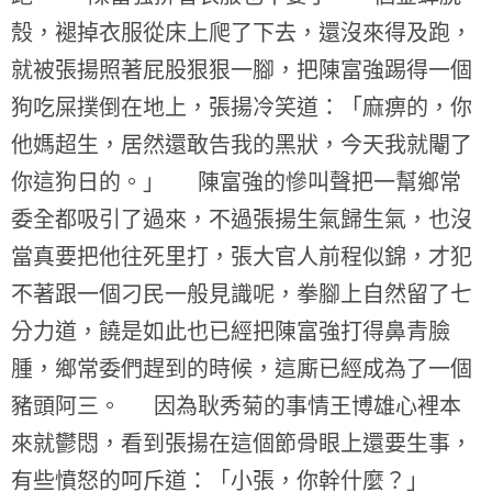
殼，褪掉衣服從床上爬了下去，還沒來得及跑，
就被張揚照著屁股狠狠一腳，把陳富強踢得一個
狗吃屎撲倒在地上，張揚冷笑道：「麻痹的，你
他媽超生，居然還敢告我的黑狀，今天我就閹了
你這狗日的。」 陳富強的慘叫聲把一幫鄉常
委全都吸引了過來，不過張揚生氣歸生氣，也沒
當真要把他往死里打，張大官人前程似錦，才犯
不著跟一個刁民一般見識呢，拳腳上自然留了七
分力道，饒是如此也已經把陳富強打得鼻青臉
腫，鄉常委們趕到的時候，這廝已經成為了一個
豬頭阿三。 因為耿秀菊的事情王博雄心裡本
來就鬱悶，看到張揚在這個節骨眼上還要生事，
有些憤怒的呵斥道：「小張，你幹什麼？」