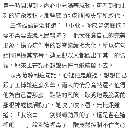
第一時間趕到，內心中充滿著感動，可看到他此
刻的猶豫表情，那些感動頃刻間被失望所取代。
王博雄語氣溫和道：「小耿，你感覺怎麼樣？
需不需要去縣人民醫院？」他太在意自己的完美
形象，擔心這件事的影響繼續擴大化，所以這句
話問得極其露骨，連圍觀眾人都聽出了其中的含
義，原來王書記不想讓這件事繼續鬧下去。
耿秀菊聽到這句話，心裡更是難過，想想自己
跟了王博雄這麼多年，兩人的情分竟然還不值得
他為自己冒那麼一點點的風險，耿秀旭最脆弱的
那根神經被觸動了，她咬了咬下唇，無比艱難
道：「我沒事……別興師動眾的了，還是留在這
裡吧……」說到這裡鼻子一酸竟然控制不住內心