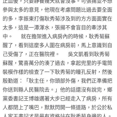
止血後，只要靜養幾天就會沒事。可張揚並不想
參與太多的意見，他現在考慮問題比過去要全面
的多，李振東打傷耿秀菊涉及到的方方面面實在
太多，這是一潭渾水，張揚不會盲目的牽涉其
中。 就在擔架進入病房內的時候，耿秀菊蘇
醒了，看到這麼多人圍在病房前，馬上意識到自
己受傷了，正在醫院裡。 吳文凱看到耿秀菊
蘇醒，驚喜萬分的湊了過去，拿起兜里的手電筒
裝模作樣的檢查了一下耿秀菊的瞳孔反射，然後
殷勤道：「耿主任，你頭部外傷，我們正準備把
你送到縣人民醫院去。」他的話還沒有說完，鄉
黨委書記王博雄邁著大步已經走入了病房，所有
人都閉上了嘴巴，默默閃開一條道路，於公於私
人家王書記才是最有資格站在耿秀菊身邊的人。