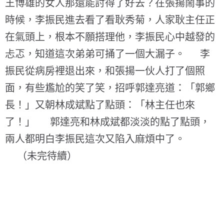
王博雄的女人那還能討得了好去？在張揚鬧事的
時候，李振民進去看了看耿秀菊，人家耿主任正
在氣頭上，根本不願搭理他，李振民心中越發的
忐忑，知道這次弟弟可捅了一個大漏子。 李
振民從病房裡退出來，和張揚一伙人打了個照
面，有些尷尬的笑了笑，招呼郭達亮道：「郭鄉
長！」又朝林成斌點了點頭：「林主任也來
了！」 郭達亮和林成斌都淡淡的點了點頭，
兩人都明白李振民這次又陷入麻煩中了。
（未完待續）