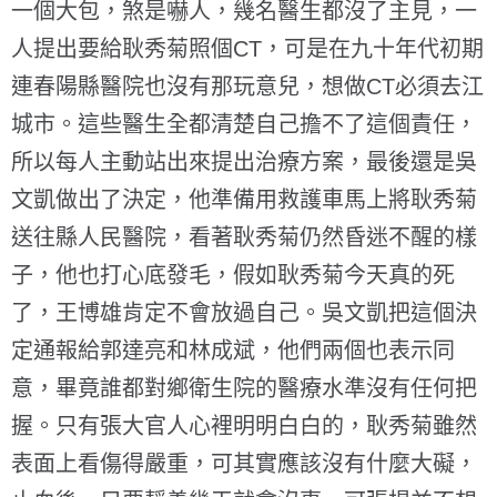
一個大包，煞是嚇人，幾名醫生都沒了主見，一
人提出要給耿秀菊照個CT，可是在九十年代初期
連春陽縣醫院也沒有那玩意兒，想做CT必須去江
城市。這些醫生全都清楚自己擔不了這個責任，
所以每人主動站出來提出治療方案，最後還是吳
文凱做出了決定，他準備用救護車馬上將耿秀菊
送往縣人民醫院，看著耿秀菊仍然昏迷不醒的樣
子，他也打心底發毛，假如耿秀菊今天真的死
了，王博雄肯定不會放過自己。吳文凱把這個決
定通報給郭達亮和林成斌，他們兩個也表示同
意，畢竟誰都對鄉衛生院的醫療水準沒有任何把
握。只有張大官人心裡明明白白的，耿秀菊雖然
表面上看傷得嚴重，可其實應該沒有什麼大礙，