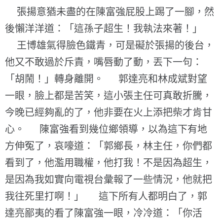
張揚意猶未盡的在陳富強屁股上踢了一腳，然
後懶洋洋道：「這孫子超生！我執法來著！」
王博雄氣得臉色鐵青，可是礙於張揚的後台，
他又不敢過於斥責，嘴唇動了動，丟下一句：
「胡鬧！」轉身離開。 郭達亮和林成斌對望
一眼，臉上都是苦笑，這小張主任可真敢折騰，
今晚已經夠亂的了，他非要在火上添把柴才肯甘
心。 陳富強看到幾位鄉領導，以為這下有地
方伸冤了，哀嚎道：「郭鄉長，林主任，你們都
看到了，他濫用職權，他打我！不是因為超生，
是因為我如實向電視台彙報了一些情況，他就把
我往死里打啊！」 這下所有人都明白了，郭
達亮鄙夷的看了陳富強一眼，冷冷道：「你活