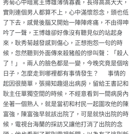
秀菊心中暗罵王博雄薄情寡義，長得高高大大，
實則連個男人都算不上，心中滿懷怨念，頭也低
了下去，感覺後腦又開始一陣陣疼痛，不由得呻
吟了一聲，王博雄卻好像沒有聽見似的站起身
來，耿秀菊越發感到傷心，正想抱怨一句的時
候，忽然聽到外面傳來殺豬般的慘叫聲：「殺人
了！」。兩人的臉色都是一變，今晚究竟是個啥
日子，怎麼走到哪裡都有事情發生？ 事情的
起因很簡單，張揚知趣退出病房，留給王書記和
耿主任單獨空間的時候，不經意看到一間病房內
坐著一個熟人，就是當初和村民一起圍攻他的陳
富強，陳富強早就該出院了，可是就快出院的時
候，電視台海蘭的採訪又讓他打消了出院的念