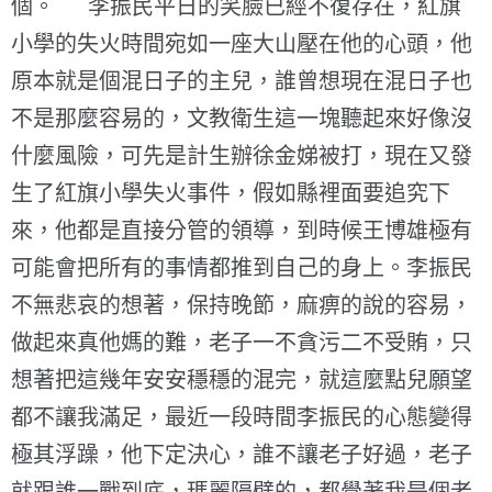
個。 李振民平日的笑臉已經不復存在，紅旗
小學的失火時間宛如一座大山壓在他的心頭，他
原本就是個混日子的主兒，誰曾想現在混日子也
不是那麼容易的，文教衛生這一塊聽起來好像沒
什麼風險，可先是計生辦徐金娣被打，現在又發
生了紅旗小學失火事件，假如縣裡面要追究下
來，他都是直接分管的領導，到時候王博雄極有
可能會把所有的事情都推到自己的身上。李振民
不無悲哀的想著，保持晚節，麻痹的說的容易，
做起來真他媽的難，老子一不貪污二不受賄，只
想著把這幾年安安穩穩的混完，就這麼點兒願望
都不讓我滿足，最近一段時間李振民的心態變得
極其浮躁，他下定決心，誰不讓老子好過，老子