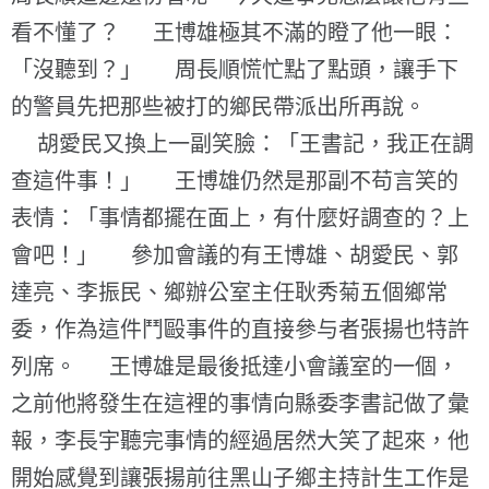
看不懂了？ 王博雄極其不滿的瞪了他一眼：
「沒聽到？」 周長順慌忙點了點頭，讓手下
的警員先把那些被打的鄉民帶派出所再說。
胡愛民又換上一副笑臉：「王書記，我正在調
查這件事！」 王博雄仍然是那副不苟言笑的
表情：「事情都擺在面上，有什麼好調查的？上
會吧！」 參加會議的有王博雄、胡愛民、郭
達亮、李振民、鄉辦公室主任耿秀菊五個鄉常
委，作為這件鬥毆事件的直接參与者張揚也特許
列席。 王博雄是最後抵達小會議室的一個，
之前他將發生在這裡的事情向縣委李書記做了彙
報，李長宇聽完事情的經過居然大笑了起來，他
開始感覺到讓張揚前往黑山子鄉主持計生工作是