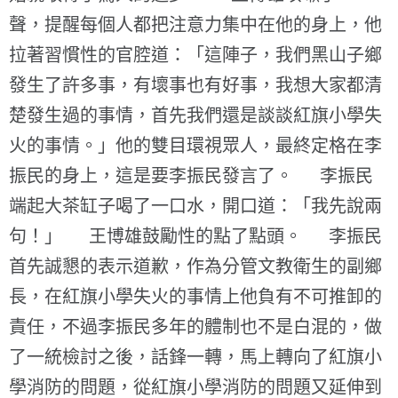
聲，提醒每個人都把注意力集中在他的身上，他
拉著習慣性的官腔道：「這陣子，我們黑山子鄉
發生了許多事，有壞事也有好事，我想大家都清
楚發生過的事情，首先我們還是談談紅旗小學失
火的事情。」他的雙目環視眾人，最終定格在李
振民的身上，這是要李振民發言了。 李振民
端起大茶缸子喝了一口水，開口道：「我先說兩
句！」 王博雄鼓勵性的點了點頭。 李振民
首先誠懇的表示道歉，作為分管文教衛生的副鄉
長，在紅旗小學失火的事情上他負有不可推卸的
責任，不過李振民多年的體制也不是白混的，做
了一統檢討之後，話鋒一轉，馬上轉向了紅旗小
學消防的問題，從紅旗小學消防的問題又延伸到