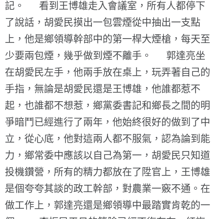
記。 看到王博雄走入會議室，所有人都停下
了說話，胡愛民摸出一包雲煙從中抽出一支點
上，他是鄉領導幹部中的第一桿大煙槍，每天至
少要兩包煙，幾乎做到煙不離手。 郭達亮坐
在胡愛民左手，他兩手放在桌上，玩弄著自己的
手指，無論是胡愛民還是王博雄，他誰都惹不
起，也誰都不想惹，鄉黨委書記和鄉長之間的明
爭暗鬥已經進行了兩年，他始終很好的做到了中
立，從心底，他對這兩人都不服氣，認為論到能
力，鄉常委中應該以自己為第一，胡愛民只知道
投機鑽營，所有的精力都放在了陞官上，王博雄
是個夸夸其談的政工幹部，對農業一竅不通。在
做工作上，郭達亮還是鄉領導中最踏實肯乾的一