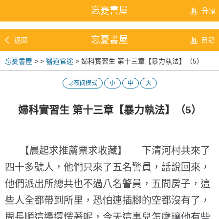
忘憂書屋
分類
忘憂書屋
返回
目錄
忘憂書屋
>
>
醫道官途
> 婦科實習生 第十三章【暴力執法】（5）
🌙夜间模式
小
中
大
婦科實習生 第十三章【暴力執法】（5）
【晨起求推薦票求收藏】 下清河村共來了
四十多號人，他們只來了五名警員，話說回來，
他們派出所總共也不過八名警員，五間房子，這
些人全都帶到所里，恐怕連插腳的空都沒有了，
周長順這邊還愣著呢，今天這事兒怎麼讓他有些