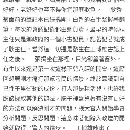
就跟誰一戰到底，瑪麗隔壁的，都覺著我是個老
好好，老好好也容不得你們那麼欺負。 耿秀
菊面前的筆記本已經攤開，白皙的右手緊握著鋼
筆，每次的會議記錄都由她負責，最早的時候耿
主任只是鄉政府的一個小書記員，記著記著就成
了耿主任，當然這一切還是發生在王博雄書記上
任之後。 張揚坐在那裡，目光卻望著窗外，
有生以來還是第一次這樣正兒八經的開會，這廝
回想著剛才痛打那幫刁民的情景，終於意識到自
己性子里衝動的成份，打人那是粗活兒，也許我
應該採取其他的辦法，腦子裡盤算著有沒有更好
的方法可以解決剛才的問題，張大官人開始學會
分析問題，反思問題，這意味著他踏入政壇的開
始就取得了驚人的進步。 王博雄咳嗽了一