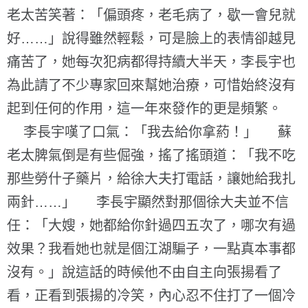
老太苦笑著：「偏頭疼，老毛病了，歇一會兒就
好……」說得雖然輕鬆，可是臉上的表情卻越見
痛苦了，她每次犯病都得持續大半天，李長宇也
為此請了不少專家回來幫她治療，可惜始終沒有
起到任何的作用，這一年來發作的更是頻繁。
李長宇嘆了口氣：「我去給你拿葯！」 蘇
老太脾氣倒是有些倔強，搖了搖頭道：「我不吃
那些勞什子藥片，給徐大夫打電話，讓她給我扎
兩針……」 李長宇顯然對那個徐大夫並不信
任：「大嫂，她都給你針過四五次了，哪次有過
效果？我看她也就是個江湖騙子，一點真本事都
沒有。」說這話的時候他不由自主向張揚看了
看，正看到張揚的冷笑，內心忍不住打了一個冷