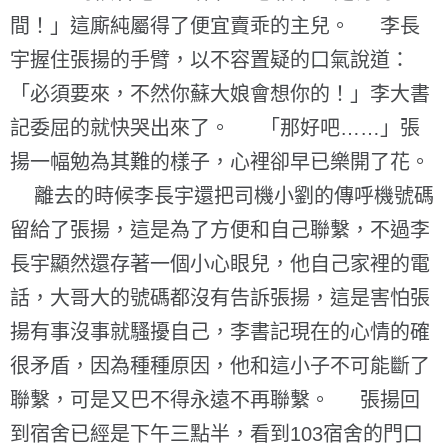
間！」這廝純屬得了便宜賣乖的主兒。 李長
宇握住張揚的手臂，以不容置疑的口氣說道：
「必須要來，不然你蘇大娘會想你的！」李大書
記委屈的就快哭出來了。 「那好吧……」張
揚一幅勉為其難的樣子，心裡卻早已樂開了花。
離去的時候李長宇還把司機小劉的傳呼機號碼
留給了張揚，這是為了方便和自己聯繫，不過李
長宇顯然還存著一個小心眼兒，他自己家裡的電
話，大哥大的號碼都沒有告訴張揚，這是害怕張
揚有事沒事就騷擾自己，李書記現在的心情的確
很矛盾，因為種種原因，他和這小子不可能斷了
聯繫，可是又巴不得永遠不再聯繫。 張揚回
到宿舍已經是下午三點半，看到103宿舍的門口