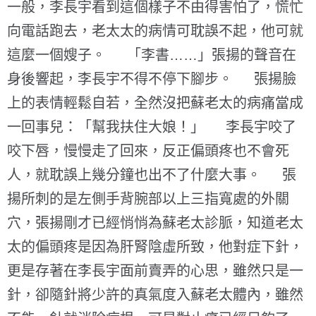
一般，李長宇看到這個樣子不由得害怕了，慌忙
向電話跑去，老太太的病情可耽誤不起，他可就
這麼一個嫂子。 「李書……」張揚的聲音在
身後響起，李長宇不得不停下腳步。 張揚臉
上的表情輕鬆自若，全然沒把蘇老太的病痛當成
一回事兒：「幫我扶住大娘！」 李長宇咬了
咬下唇，慢慢走了回來，反正偏頭疼也不會死
人，就耽誤上幾分鐘也出不了什麼大事。 張
揚所刺的是左側手背腕部以上三指寬處的外關
穴，張揚剛才已經悄悄為蘇老太診脈，知道老太
太的偏頭疼是因為肝腎陰虛所致，他對症下針，
更是存著在李長宇面前賣弄的心思，雖然只是一
針，卻隨針將少許的真氣度入蘇老太體內，雖然