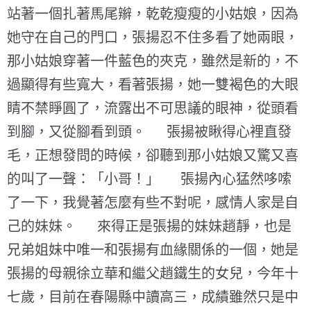
站著一個扎著馬尾辮，乾乾瘦瘦的小姑娘，因為
她守在自己的門口，張揚忍不住多看了她兩眼，
那小姑娘穿著一件藍色的夾克，雖然是新的，不
過顯得有些寬大，看著張揚，她一雙褐色的大眼
睛不禁睜圓了，流露出不可思議的眼神，從頭看
到腳，又從腳看到頭。 張揚被瞅得心裡直發
毛，正想發問的時候，卻聽到那小姑娘又驚又喜
的叫了一聲：「小哥！」 張揚內心猛然哆嗦
了一下，我覺著怎麼有些不對呢，感情人家是自
己的妹妹。 來得正是張揚的妹妹趙靜，也是
兄弟姐妹中唯一和張揚有血緣關係的一個，她是
張揚的母親徐立華和繼父趙鐵生的女兒，今年十
七歲，目前在春陽縣中讀高三，成績雖然只是中