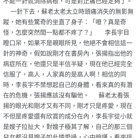
不能一針就消除病根，可是對止痛已經足夠了。
一針下去，蘇老太老太立時頭痛消失的無影無
蹤，她有些驚奇的坐直了身子：「噫？真是奇
怪，怎麼突然間一點都不疼了？」 李長宇目
瞪口呆，如果不是親眼所見，他絕不會相信這一
針的神奇。假如說剛才在書房內，張揚指出他的
病症所在，他還只是半信半疑，現在他已經完全
信服了，高人，人家真的是高人啊！相信的同
時，李長宇不禁想起自己的身體，看來真的有潛
在的危機，張揚應該沒有騙他。 蘇老太看張
揚的眼光和剛才又有不同，剛才只是疼愛，現在
不但是疼愛還有欣賞的成分在內，李長宇從小就
是嫂子拉扯大，對嫂子極其了解，自己的那三個
兒女都沒見嫂子如此憐愛過，心中暗嘆，看來這