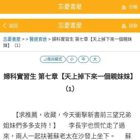
忘憂書屋
分類
忘憂書屋
返回
目錄
忘憂書屋
>
>
醫道官途
> 婦科實習生 第七章【天上掉下來一個親妹
妹】（1）
🌙夜间模式
小
中
大
婦科實習生 第七章【天上掉下來一個親妹妹】
（1）
【求推薦，收藏，今天衝擊新書前三望兄弟
姐妹們多多支持！】 李長宇也慌忙走了過
來，兩人一起扶著蘇老太在沙發上坐下。 蘇