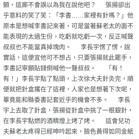
顫，這廝不會誤以為我在說他吧？ 張揚卻出
乎意料的笑了笑：「李書……家裡有針嗎？」他
原本是想喊李書記來著，可是當著蘇老太的面不
能表現的太過生份，吃虧就吃虧一次，反正喊聲
叔叔也不能當真掉塊肉。 李長宇愣了愣，說
實話，這便宜他可不想占，只要張揚就此罷手，
李書記寧願貼錢倒喊他一聲叔叔。 「有！
有！」李長宇點了點頭，上次徐大夫針灸完，順
便就把針盒撂在了這裡，人家也是想著下次呢，
畢竟能和縣委書記套近乎的機會不多。 李長
宇上去取了針盒，張揚從針盒中挑了一根銀針，
在李長宇點燃的酒精燈上烤了烤。 這會兒功
夫蘇老太疼得已經呻吟起來，臉色黃得如同金紙