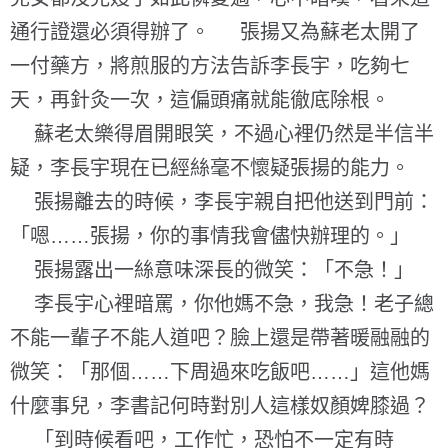
通行證還必須得辦了。 張揚又為蘇老太開了
一付藥方，將煎服的方法告訴李長宇，吃夠七
天，再針灸一次，這偏頭痛就能徹底除根。
蘇老太樂得眉開眼笑，不過心裡仍然是半信半
疑，李長宇現在已經絲毫不懷疑張揚的能力。
張揚離去的時候，李長宇親自把他送到門前：
「嗯……張揚，你的事情我會儘快辦理的。」
張揚露出一絲意味深長的微笑：「不急！」
李長宇心裡暗罵，你他媽不急，我急！老子總
不能一輩子不能人道吧？臉上還是帶著暖融融的
微笑：「那個……下周過來吃飯吧……」這他媽
什麼事兒，李書記何時對別人這樣奴顏婢膝過？
「到時候看吧，工作忙，恐怕不一定有時