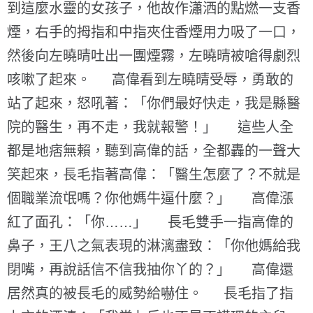
到這麼水靈的女孩子，他故作瀟洒的點燃一支香
煙，右手的拇指和中指夾住香煙用力吸了一口，
然後向左曉晴吐出一團煙霧，左曉晴被嗆得劇烈
咳嗽了起來。 高偉看到左曉晴受辱，勇敢的
站了起來，怒吼著：「你們最好快走，我是縣醫
院的醫生，再不走，我就報警！」 這些人全
都是地痞無賴，聽到高偉的話，全都轟的一聲大
笑起來，長毛指著高偉：「醫生怎麼了？不就是
個職業流氓嗎？你他媽牛逼什麼？」 高偉漲
紅了面孔：「你……」 長毛雙手一指高偉的
鼻子，王八之氣表現的淋漓盡致：「你他媽給我
閉嘴，再說話信不信我抽你丫的？」 高偉還
居然真的被長毛的威勢給嚇住。 長毛指了指