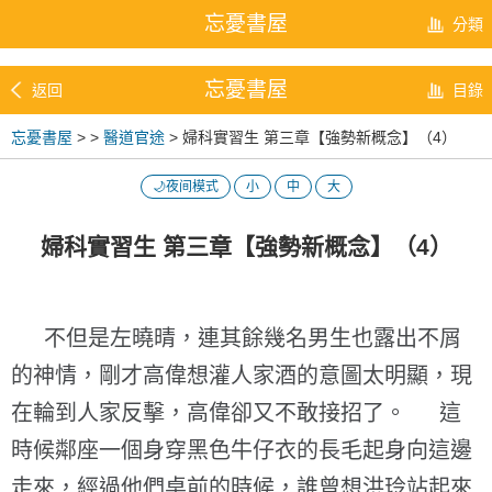
忘憂書屋
分類
忘憂書屋
返回
目錄
忘憂書屋
>
>
醫道官途
> 婦科實習生 第三章【強勢新概念】（4）
🌙夜间模式
小
中
大
婦科實習生 第三章【強勢新概念】（4）
不但是左曉晴，連其餘幾名男生也露出不屑
的神情，剛才高偉想灌人家酒的意圖太明顯，現
在輪到人家反擊，高偉卻又不敢接招了。 這
時候鄰座一個身穿黑色牛仔衣的長毛起身向這邊
走來，經過他們桌前的時候，誰曾想洪玲站起來