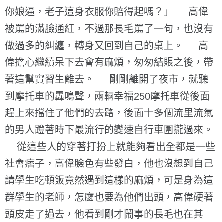
你娘逼，老子這身衣服你賠得起嗎？」 高偉
被罵的滿臉通紅，不過那長毛罵了一句，也沒有
做過多的糾纏，轉身又回到自己的桌上。 高
偉擔心繼續呆下去會有麻煩，匆匆結賬之後，帶
著這幫實習生離去。 剛剛離開了夜市，就聽
到摩托車的轟鳴聲，兩輛幸福250摩托車從後面
趕上來擋住了他們的去路，後面十多個流里流氣
的男人蹬著時下最流行的變速自行車圍攏過來。
從這些人的穿著打扮上就能夠看出全都是一些
社會痞子，高偉臉色有些發白，他也沒想到自己
請學生吃頓飯竟然遇到這樣的麻煩，可是身為這
群學生的老師，怎麼也要為他們出頭，高偉硬著
頭皮走了過去，他看到剛才鬧事的長毛也在其