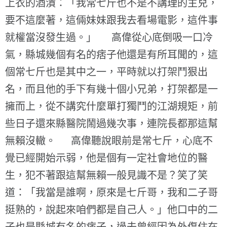
上衣的酒漬：「我常七斤也不是不講理的主兒，
要不這麼著，這倆妹妹跟我去看場電影，這件事
就權當沒發生過。」 高偉從心底倒吸一口冷
氣，縣城幾個有名的痞子他還是有所耳聞的，這
個常七斤也是其中之一，平時就以打架鬥狠出
名，而且他的手下有幾十個小兄弟，打架都是一
擁而上，從不講究什麼單打獨鬥的江湖規矩，前
些日子還來縣醫院鬧過幾次事，連院長都那這幫
無賴沒轍。 高偉聽說眼前是常七斤，心底不
覺已經開始示弱，他是個有一定社會地位的醫
生，犯不著跟這幫無賴一般見識不是？笑了笑
道：「我當是誰啊，原來是七斤哥，我和二子哥
挺熟的，說起來咱們都是自己人。」他口中的二