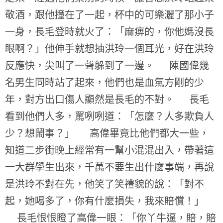
敬酒，跟他撞在了一起，杯中的可樂灑了那小子
一身，長毛登時就火了：「麻痹的，你他媽沒長
眼啊？」他伸手就想抽洪玲一個耳光，好在洪玲
反應快，尖叫了一聲躲到了一邊。 陳國偉幾
名男生同時站了起來，他們也是血氣方剛的少
年，對方出口傷人顯然是長毛的不對。 長毛
看到他們人多，罵咧咧道：「怎麼？人多欺負人
少？想鬧事？」 高偉畢竟比他們都大一些，
知道二步街晚上經常有一幫小混混出入，帶著這
一大群學生出來，千萬不要生出什麼事端，再說
是洪玲不對在先，他笑了笑禮貌的說：「對不
起，她喝多了，你有什麼損失，我來賠償！」
長毛恨恨瞪了高偉一眼：「你丫牛逼，賠，賠