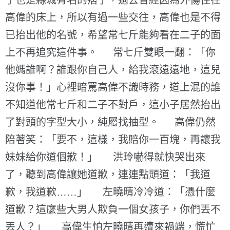
子也是縣城有名的痞子，過去曾經因為外傷住在
高偉的床上，所以有過一些交往，高偉也是不得
已抬出他的名號，希望常七斤能夠看在二子的面
上不再追究這件事。 常七斤雙眼一翻：「你
他媽誰啊？誰跟你自己人，給我滾遠遠地，這兒
沒你事！」心裡暗罵高偉不識時務，道上混的誰
不知道他常七斤和二子不對戶，這小子居然抬出
了對頭的字型大小，純屬找抽型。 高偉仍然
陪著笑：「要不，這樣，我賠你一百塊，再讓我
妹妹給你道個歉！」 洪玲嚇得就快哭出來
了，聽到高偉讓她道歉，連連點頭道：「我道
歉，我道歉……」 左曉晴冷冷道：「憑什麼
道歉？這麼些大男人欺負一個女孩子，你們丟不
丟人？」 高偉生怕左曉晴再遭來禍端，慌忙