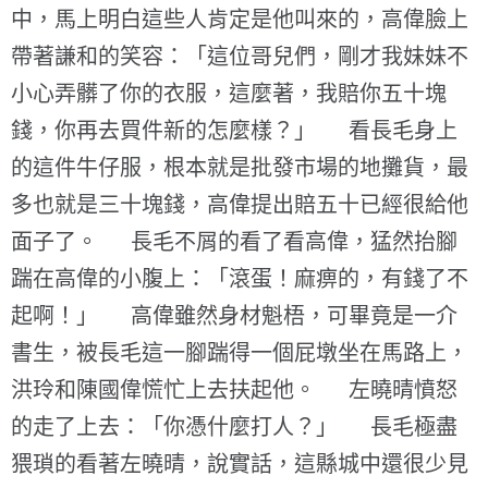
中，馬上明白這些人肯定是他叫來的，高偉臉上
帶著謙和的笑容：「這位哥兒們，剛才我妹妹不
小心弄髒了你的衣服，這麼著，我賠你五十塊
錢，你再去買件新的怎麼樣？」 看長毛身上
的這件牛仔服，根本就是批發市場的地攤貨，最
多也就是三十塊錢，高偉提出賠五十已經很給他
面子了。 長毛不屑的看了看高偉，猛然抬腳
踹在高偉的小腹上：「滾蛋！麻痹的，有錢了不
起啊！」 高偉雖然身材魁梧，可畢竟是一介
書生，被長毛這一腳踹得一個屁墩坐在馬路上，
洪玲和陳國偉慌忙上去扶起他。 左曉晴憤怒
的走了上去：「你憑什麼打人？」 長毛極盡
猥瑣的看著左曉晴，說實話，這縣城中還很少見