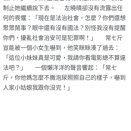
制止她繼續說下去。 左曉晴卻沒有流露出任
何的畏懼：「現在是法治社會，怎麼？你們還想
聚眾鬧事？眼中還有沒有國法？別怪我沒有提醒
你們，擾亂社會治安可是犯罪啊！」 常七斤
豈能被一個小女生嚇到，他笑眯眯湊了過去：
「這位小妹妹真是可愛，我請你看電影總不算違
法吧？」 一個懶洋洋的聲音響起：「常七
斤，你他媽怎麼不撒泡尿照照自己的樣子，嚇到
人家小姑娘我跟你沒完！」