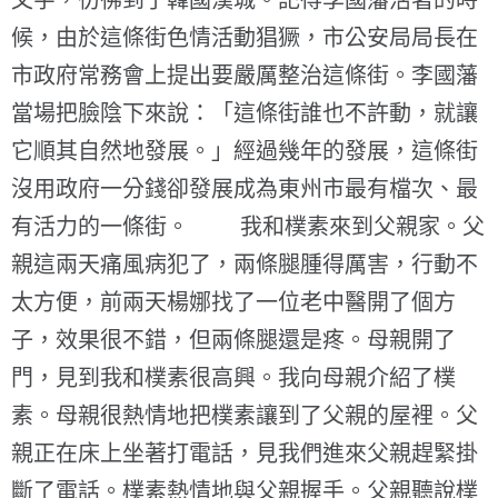
文字，彷彿到了韓國漢城。記得李國藩活著的時
候，由於這條街色情活動猖獗，市公安局局長在
市政府常務會上提出要嚴厲整治這條街。李國藩
當場把臉陰下來說：「這條街誰也不許動，就讓
它順其自然地發展。」經過幾年的發展，這條街
沒用政府一分錢卻發展成為東州市最有檔次、最
有活力的一條街。 我和樸素來到父親家。父
親這兩天痛風病犯了，兩條腿腫得厲害，行動不
太方便，前兩天楊娜找了一位老中醫開了個方
子，效果很不錯，但兩條腿還是疼。母親開了
門，見到我和樸素很高興。我向母親介紹了樸
素。母親很熱情地把樸素讓到了父親的屋裡。父
親正在床上坐著打電話，見我們進來父親趕緊掛
斷了電話。樸素熱情地與父親握手。父親聽說樸