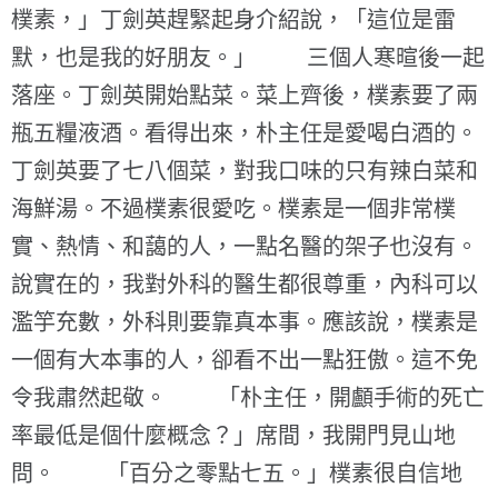
樸素，」丁劍英趕緊起身介紹說，「這位是雷
默，也是我的好朋友。」 三個人寒暄後一起
落座。丁劍英開始點菜。菜上齊後，樸素要了兩
瓶五糧液酒。看得出來，朴主任是愛喝白酒的。
丁劍英要了七八個菜，對我口味的只有辣白菜和
海鮮湯。不過樸素很愛吃。樸素是一個非常樸
實、熱情、和藹的人，一點名醫的架子也沒有。
說實在的，我對外科的醫生都很尊重，內科可以
濫竽充數，外科則要靠真本事。應該說，樸素是
一個有大本事的人，卻看不出一點狂傲。這不免
令我肅然起敬。 「朴主任，開顱手術的死亡
率最低是個什麼概念？」席間，我開門見山地
問。 「百分之零點七五。」樸素很自信地