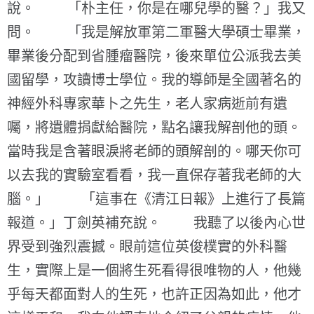
說。 「朴主任，你是在哪兒學的醫？」我又
問。 「我是解放軍第二軍醫大學碩士畢業，
畢業後分配到省腫瘤醫院，後來單位公派我去美
國留學，攻讀博士學位。我的導師是全國著名的
神經外科專家華卜之先生，老人家病逝前有遺
囑，將遺體捐獻給醫院，點名讓我解剖他的頭。
當時我是含著眼淚將老師的頭解剖的。哪天你可
以去我的實驗室看看，我一直保存著我老師的大
腦。」 「這事在《清江日報》上進行了長篇
報道。」丁劍英補充說。 我聽了以後內心世
界受到強烈震撼。眼前這位英俊樸實的外科醫
生，實際上是一個將生死看得很唯物的人，他幾
乎每天都面對人的生死，也許正因為如此，他才