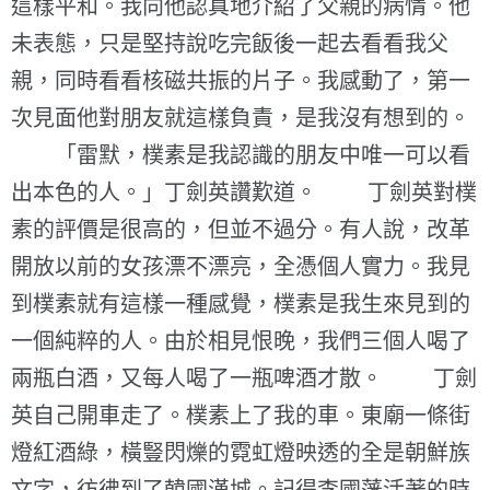
這樣平和。我向他認真地介紹了父親的病情。他
未表態，只是堅持說吃完飯後一起去看看我父
親，同時看看核磁共振的片子。我感動了，第一
次見面他對朋友就這樣負責，是我沒有想到的。
「雷默，樸素是我認識的朋友中唯一可以看
出本色的人。」丁劍英讚歎道。 丁劍英對樸
素的評價是很高的，但並不過分。有人說，改革
開放以前的女孩漂不漂亮，全憑個人實力。我見
到樸素就有這樣一種感覺，樸素是我生來見到的
一個純粹的人。由於相見恨晚，我們三個人喝了
兩瓶白酒，又每人喝了一瓶啤酒才散。 丁劍
英自己開車走了。樸素上了我的車。東廟一條街
燈紅酒綠，橫豎閃爍的霓虹燈映透的全是朝鮮族