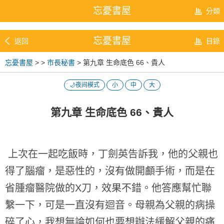
忘憂書屋
分類
忘憂書屋
返回
目錄
忘憂書屋
>
>
市長秘書
> 第九章 生命底色 66、貴人
🌙夜间模式
小
中
大
第九章 生命底色 66、貴人
上次在一起吃飯時，丁劍英告訴我，他的父親也
得了腦瘤，是惡性的，沒有做開顱手術，而是在
省腫瘤醫院做的X刀，效果不錯。他答應幫忙聯
繫一下，可是一直沒有迴音。母親為父親的病操
碎了心，我想無論如何也要想辦法緩解父親的痛