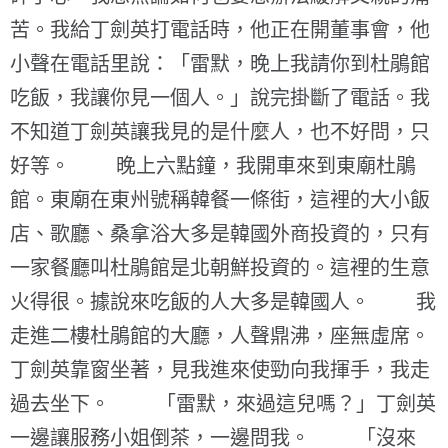
苦。我給丁劍英打電話時，他正在開董事會，他
小聲在電話里說：「雷默，晚上我請你到杜鵑館
吃飯，我讓你見一個人。」說完掛斷了電話。我
不知道丁劍英讓我見的是什麼人，也不好問，只
好等。 晚上六點鐘，我開車來到東廟杜鵑
館。東廟在東州號稱韓餐一條街，這裡的大小飯
店、歌廳、桑拿浴大多是韓國外商投資的，只有
一家餐廳叫杜鵑館是北朝鮮投資的。這裡的生意
火得很。據說來吃飯的人大多是韓國人。 我
走進二樓杜鵑館的大廳，人聲鼎沸，座無虛席。
丁劍英靠窗坐著，見我進來使勁向我揮手，我走
過去坐下。 「雷默，來過這兒嗎？」丁劍英
一邊讓服務小姐倒茶，一邊問我。 「沒來