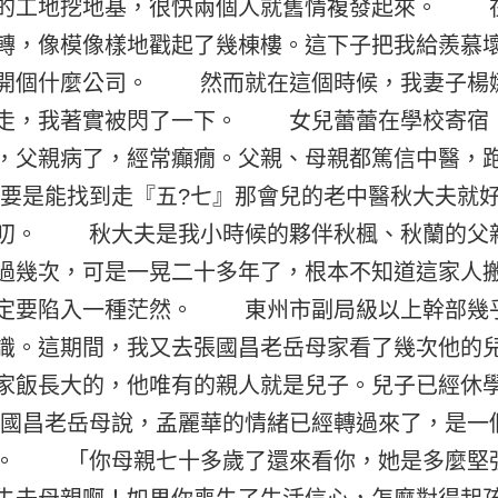
的工地挖地基，很快兩個人就舊情複發起來。 
轉，像模像樣地戳起了幾棟樓。這下子把我給羨慕
開個什麼公司。 然而就在這個時候，我妻子楊
走，我著實被閃了一下。 女兒蕾蕾在學校寄宿
，父親病了，經常癲癇。父親、母親都篤信中醫，
是能找到走『五?七』那會兒的老中醫秋大夫就好
叨。 秋大夫是我小時候的夥伴秋楓、秋蘭的父
過幾次，可是一晃二十多年了，根本不知道這家
定要陷入一種茫然。 東州市副局級以上幹部幾
識。這期間，我又去張國昌老岳母家看了幾次他
家飯長大的，他唯有的親人就是兒子。兒子已經休
昌老岳母說，孟麗華的情緒已經轉過來了，是一
。 「你母親七十多歲了還來看你，她是多麼堅