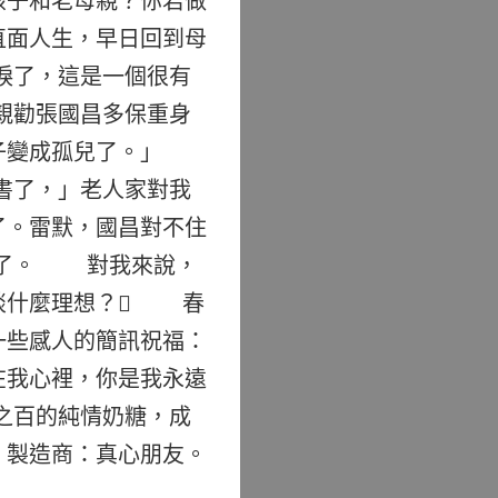
孩子和老母親？你若做
直面人生，早日回到母
淚了，這是一個很有
親勸張國昌多保重身
子變成孤兒了。」
了，」老人家對我
了。雷默，國昌對不住
潤了。 對我來說，
談什麼理想？ 春
一些感人的簡訊祝福：
我心裡，你是我永遠
之百的純情奶糖，成
；製造商：真心朋友。