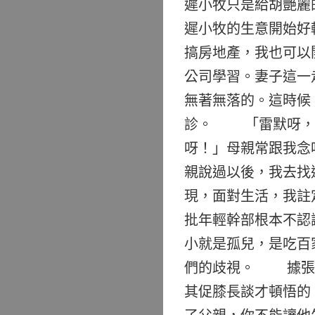
遲小牧只是給胡艷麗
遲小牧的生意開始好
搞房地產，我也可以
公司學習。妻子這一
無著無落的。這時候
診。 「雷默呀，要
呀！」母親常跟我念
親說過以後，我去找
現，面對生活，我註
批年輕幹部根本不認
小就是孤兒，是吃百
們的歧視。 據張國
其促膝長談才頓悟的