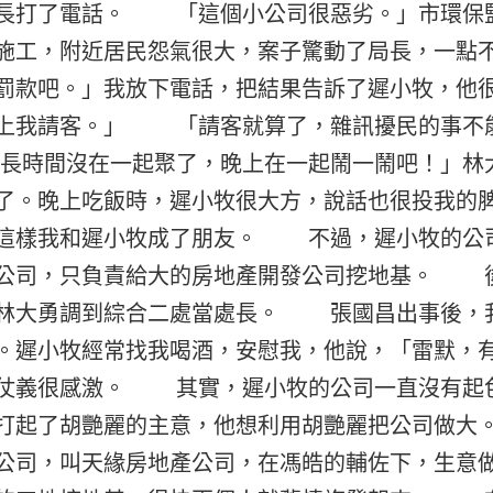
長打了電話。 「這個小公司很惡劣。」市環保
施工，附近居民怨氣很大，案子驚動了局長，一點
罰款吧。」我放下電話，把結果告訴了遲小牧，他
上我請客。」 「請客就算了，雜訊擾民的事不
長時間沒在一起聚了，晚上在一起鬧一鬧吧！
了。晚上吃飯時，遲小牧很大方，說話也很投我的
這樣我和遲小牧成了朋友。 不過，遲小牧的公
公司，只負責給大的房地產開發公司挖地基。 
林大勇調到綜合二處當處長。 張國昌出事後，
。遲小牧經常找我喝酒，安慰我，他說，「雷默，
仗義很感激。 其實，遲小牧的公司一直沒有起
打起了胡艷麗的主意，他想利用胡艷麗把公司做
公司，叫天緣房地產公司，在馮皓的輔佐下，生