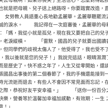
失去母親啊！如果你喪失了生活信心，怎麼對得起
也就是把母親、兒子送上絕路呀。你要踏實改造，
女勞教人員語重心長地勸孟麗華。孟麗華聽罷流
誠的淚水。 我記得在一次庭審後，孟麗華的母
：「媽，我從小就是孤兒，現在我又要把自己的兒
老淚縱橫。 「雷默，國昌的兒子就要出國讀書
，但同學們的歧視太傷人了，他受得了，我也受不
，我以後就是您的兒子！」我說完這話，眼睛濕
而是歷史了。快不惑之年了，人生又從零開始，還
張國昌出事後的第二個春節了，我的手機還能接到
光流逝而退去，有些人不會因不常見面而忘記，在
之際，恭祝好友平安幸福。」 「送你一份百分
快樂，營養等於溫馨加幸福加感動，有效期：一生
意！」