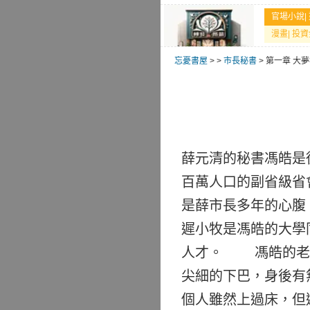
官場小說
|
漫畫
|
投資
忘憂書屋
>
>
市長秘書
> 第一章 大
薛元清的秘書馮皓是
百萬人口的副省級省
是薛市長多年的心腹
遲小牧是馮皓的大學
人才。 馮皓的老婆
尖細的下巴，身後有
個人雖然上過床，但