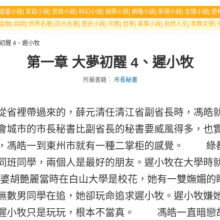
盜墓小說
|
宮廷小說
|
武俠小說
|
科幻小說
|
偵探小說
|
網路小說
|
影視小說
|
言情小說
|
恐
金融
|
詩詞
|
世界名著
|
四大名著
|
歷史小說
|
宗教
|
哲學
|
軍事小說
|
自然人文
|
青春文學
|
夢初醒 4、遲小牧
第一章 大夢初醒 4、遲小牧
所屬書籍：
市長秘書
從省裡帶過來的，薛元清任清江省副省長時，馮皓
會城市的市長秘書比副省長的秘書要威風得多，也
，馮皓一到東州市就有一種二掌柜的感覺。 綠
同班同學，兩個人是最好的朋友。遲小牧在大學時
胡艷麗當時在白山大學是校花，她有一雙嫵媚的
無數男同學在追，她卻玩命追求遲小牧。遲小牧嫌
遲小牧只是玩玩，根本不當真。 馮皓一直暗戀