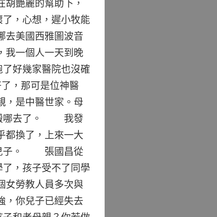
在胡艷麗的幫助下，
壞了，心想，遲小牧能
娜去美國西雅圖波音
，我一個人一天到晚
跑了好幾家醫院也沒確
了，那可是位神醫
親，是中醫世家。母
人搬哪去了。 我發
乎都換了，上來一大
的兒子。 張國昌從
學了，孩子受不了同學
個女勞教人員多次與
強，你兒子已經失去