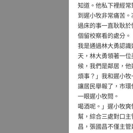
知道。他私下裡經常
到遲小牧非常痛苦。
過床的事一直耿耿於
個留校察看的處分
我是通過林大勇認識
天，林大勇領著一位
候，我們是鄰居，他
煩事？」我和遲小牧
讓居民舉報了，市環
一眼遲小牧問。 「
喝酒呢。」遲小牧
幫，綜合三處對口主
昌，張國昌不僅主管