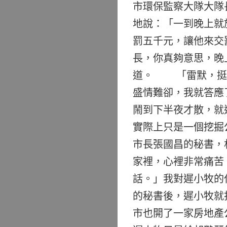
市環保監察大隊大隊
地說：「一到晚上就
罰五千元，讓他來交
長，你真夠意思，晚
道。 「雷默，挺
盛情難卻，我就答應
鬧到下半夜才散，就
實際上只是一個挖掘
市長張國昌的秘書，
家裡，心裡非常痛苦
話。」我對遲小牧的
的秘書後，遲小牧就
市也開了一家房地產