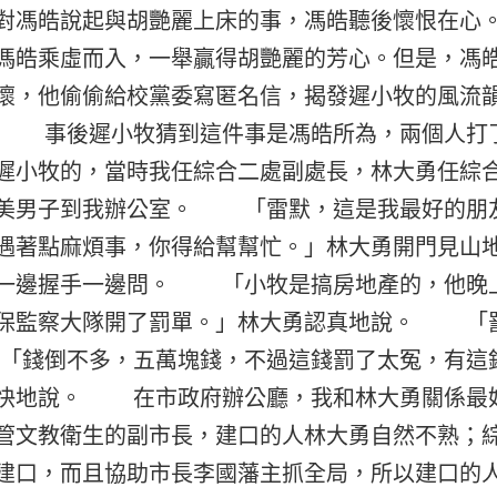
對馮皓說起與胡艷麗上床的事，馮皓聽後懷恨在
馮皓乘虛而入，一舉贏得胡艷麗的芳心。但是，馮
懷，他偷偷給校黨委寫匿名信，揭發遲小牧的風流
。 事後遲小牧猜到這件事是馮皓所為，兩個
遲小牧的，當時我任綜合二處副處長，林大勇任綜
美男子到我辦公室。 「雷默，這是我最好的朋
遇著點麻煩事，你得給幫幫忙。」林大勇開門見
一邊握手一邊問。 「小牧是搞房地產的，他晚
保監察大隊開了罰單。」林大勇認真地說。 「
錢倒不多，五萬塊錢，不過這錢罰了太冤，有這
爽快地說。 在市政府辦公廳，我和林大勇關係最
管文教衛生的副市長，建口的人林大勇自然不熟；
建口，而且協助市長李國藩主抓全局，所以建口