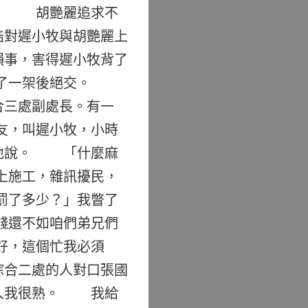
心。 胡艷麗追求不
皓對遲小牧與胡艷麗上
韻事，害得遲小牧背了
人打了一架後絕交。
合三處副處長。有一
友，叫遲小牧，小時
山地說。 「什麼麻
上施工，雜訊擾民，
罰了多少？」我瞥了
錢還不如咱們弟兄們
好，這個忙我必須
綜合二處的人對口張國
的人我很熟。 我給