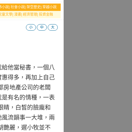
怖小說
|
社會小說
|
架空歷史
|
穿越小說
兒童文學
|
漫畫
|
經濟管理
|
投資金融
小
中
大
就給他當秘書，一個八
實惠得多，再加上自己
都房地產公司的老闆
就是有名的情種，一表
眼睛，白皙的臉龐和
她風流韻事一大堆，兩
胡艷麗，遲小牧並不