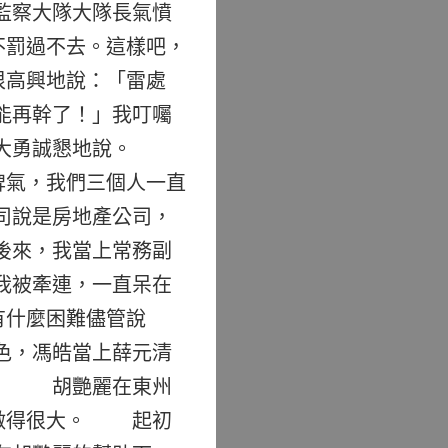
監察大隊大隊長氣憤
不罰過不去。這樣吧，
很高興地說：「雷處
能再幹了！」我叮囑
」林大勇誠懇地說。
脾氣，我們三個人一直
司說是房地產公司，
後來，我當上常務副
我被牽連，一直呆在
有什麼困難儘管說
色，馮皓當上薛元清
大。 胡艷麗在東州
意做得很大。 起初