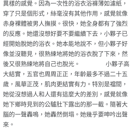
異樣的感覺。因為一次性的浴衣浴褲薄如濾紙，
穿了只是個形式，絲毫沒有其他作用，感覺就像
赤身裸體被男人撫摸。很快，她全身都有了強烈
的反應。她還沒想好要不要繼續下去，小夥子已
經開始脫她的浴衣。她本能地說不，但小夥子好
像並沒聽見，很熟練地將她的浴衣脫了下來，然
後又很熟練地將自己也脫光。 小夥子高
大結實，五官也周周正正，年齡最多不過二十五
歲，風華正茂，肌肉更結實有力。特別是襠間，
她從沒想過人和人還有這麼大的差別，感覺就像
她下鄉時見到的公驢肚下露出的那一截。隨著大
腦的一聲轟鳴，她轟然倒塌。她幾乎要呻吟出聲
來。