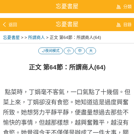
忘憂書屋
分類
忘憂書屋
返回
目錄
忘憂書屋
>
>
所謂商人
> 正文 第64節：所謂商人(64)
🌙夜间模式
小
中
大
正文 第64節：所謂商人(64)
點菜時，丁娟毫不客氣，一口氣點了十幾個。但
菜上來，丁娟卻沒有食慾。她知道這是過度興奮
所致。她想努力平靜平靜，便盡量想過去那些不
愉快的事情，但越那樣想，越興奮難平，越沒有
食慾。她覺得今天不僅僅是辦成了一件大事，關