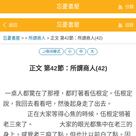
忘憂書屋
分類
忘憂書屋
返回
目錄
忘憂書屋
>
>
所謂商人
> 正文 第42節：所謂商人(42)
🌙夜间模式
小
中
大
正文 第42節：所謂商人(42)
一桌人都驚在了那裡，都盯著看伍根定。伍根定
說，我回去看看吧，然後起身走了出去。
正在大家等得心焦的時候，伍根定領著
老三來了。 大家的眼光都集中在老三的
身上。感覺老三瘦了點，但也比以前白了點。因