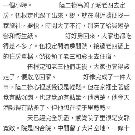
一個小時。 陸二祿高興了派老四去定
房。伍根定也跟了出來，說，就在附近隨便找一
家旅社，要快，時間大了不行，別忘了給買避孕
套和衛生紙。 訂好房回來，大家也都吃
得差不多了。伍根定問清房間號，接過老四遞上
的住房單椐，然後領了老三和彩玉去住宿。
伍根定和老三他們走後，大家也覺得該
走了，便散席回家。 好像完成了一件大
事，陸二祿心裡感覺很是輕鬆。但在家裡坐著感
覺有點沉悶，也感覺頭有點暈。他清楚，他今天
酒喝得有點多了。但他想在院子里轉轉。
天已經完全黑盡，感覺院子里很是安靜
寬敞。院是四合院，中間留了大片空地，一條十