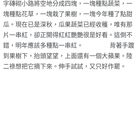
字磚砌小路將空地分成四塊，一塊種點蔬菜，一
塊種點花草，一塊栽了果樹，一塊今年種了點甜
瓜。現在已是深秋，瓜果蔬菜已經收穫，唯有那
片一串紅，卻正開得紅紅艷艷很是好看。這倒不
錯，明年應該多種點一串紅。 背著手踱
到果樹下，抬頭望望，上面還有一個大蘋果。陸
二祿想把它摘下來。伸手試試，又只好作罷。