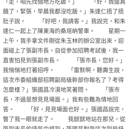
「走，咱先找個地方吃飯。」 「好，我還真
餓了，緊張，早晨我都沒吃飯。」朱達仁捂了捂
肚子說。 「好吧，我請客。」我說完，和朱
達仁一起上了陳東海的桑塔納警車。 星期一
上午，我手拿文件剛從朱玉林的辦公室出來，迎
面碰上了張副市長。自從參加招聘考試後，我一
直害怕見到張副市長。 「張市長，您好。」
我惴惴地打著招呼。 「雷默啊，聽壽生說，
這次市委組織部招聘副局級幹部你報名了？考得
怎麼樣？」張國昌冷漠地笑著問。 「張市
長，不過是想見見場面。」我有些難為情地回
答。 「好，見見場面也好。」張國昌說完，
瞥了我一眼就走了。 我獃獃地站在那兒，從