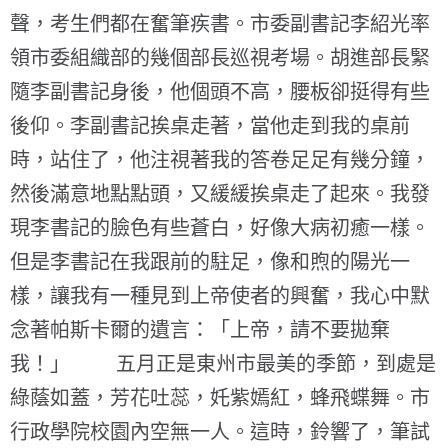
聲，考生們都在奮筆疾書。市委副書記李紹光率
領市委組織部的幾個部長巡視考場。胡進部長緊
隨李副書記身後，他個頭不高，腰板卻挺得有些
後仰。李副書記挨桌走著，當他走到我的桌前
時，站住了，他注視著我的答卷足足有幾分鐘，
然後滿意地點點頭，又緩緩挨桌走了起來。我發
現李書記的臉色有些蒼白，好像大病初癒一樣。
但是李書記在我跟前的駐足，像和煦的陽光一
樣，讓我有一種見到上帝使者的興奮，我心中默
念著帕斯卡爾的遺言：「上帝，請不要拋棄
我！」 五月正是東州市最美的季節，到處是
綠蔭如蓋，芳花吐蕊，奼紫嫣紅，蜂飛蝶舞。市
行政學院校園內空無一人。這時，鈴響了，筆試