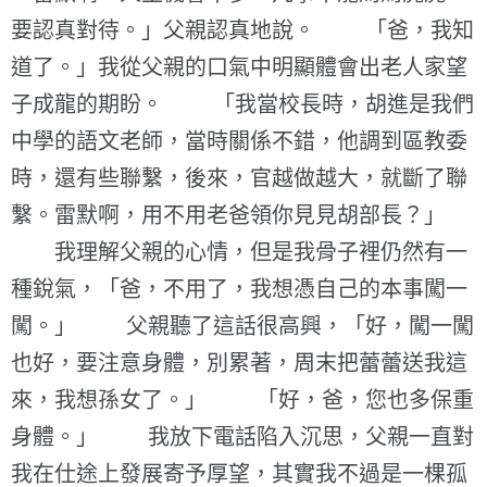
要認真對待。」父親認真地說。 「爸，我知
道了。」我從父親的口氣中明顯體會出老人家望
子成龍的期盼。 「我當校長時，胡進是我們
中學的語文老師，當時關係不錯，他調到區教委
時，還有些聯繫，後來，官越做越大，就斷了聯
繫。雷默啊，用不用老爸領你見見胡部長？」
我理解父親的心情，但是我骨子裡仍然有一
種銳氣，「爸，不用了，我想憑自己的本事闖一
闖。」 父親聽了這話很高興，「好，闖一闖
也好，要注意身體，別累著，周末把蕾蕾送我這
來，我想孫女了。」 「好，爸，您也多保重
身體。」 我放下電話陷入沉思，父親一直對
我在仕途上發展寄予厚望，其實我不過是一棵孤