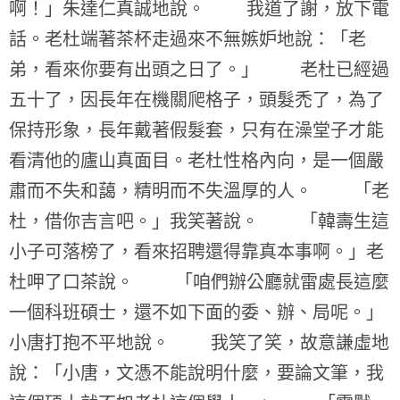
啊！」朱達仁真誠地說。 我道了謝，放下電
話。老杜端著茶杯走過來不無嫉妒地說：「老
弟，看來你要有出頭之日了。」 老杜已經過
五十了，因長年在機關爬格子，頭髮禿了，為了
保持形象，長年戴著假髮套，只有在澡堂子才能
看清他的廬山真面目。老杜性格內向，是一個嚴
肅而不失和藹，精明而不失溫厚的人。 「老
杜，借你吉言吧。」我笑著說。 「韓壽生這
小子可落榜了，看來招聘還得靠真本事啊。」老
杜呷了口茶說。 「咱們辦公廳就雷處長這麼
一個科班碩士，還不如下面的委、辦、局呢。」
小唐打抱不平地說。 我笑了笑，故意謙虛地
說：「小唐，文憑不能說明什麼，要論文筆，我