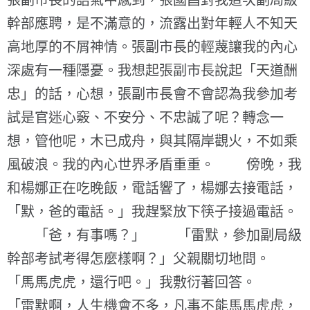
張副市長的語氣中感到，張國昌對我這次副局級
幹部應聘，是不滿意的，流露出對年輕人不知天
高地厚的不屑神情。張副市長的輕蔑讓我的內心
深處有一種隱憂。我想起張副市長說起「天道酬
忠」的話，心想，張副市長會不會認為我參加考
試是官迷心竅、不安分、不忠誠了呢？轉念一
想，管他呢，木已成舟，與其隔岸觀火，不如乘
風破浪。我的內心世界矛盾重重。 傍晚，我
和楊娜正在吃晚飯，電話響了，楊娜去接電話，
「默，爸的電話。」我趕緊放下筷子接過電話。
「爸，有事嗎？」 「雷默，參加副局級
幹部考試考得怎麼樣啊？」父親關切地問。
「馬馬虎虎，還行吧。」我敷衍著回答。
「雷默啊，人生機會不多，凡事不能馬馬虎虎，