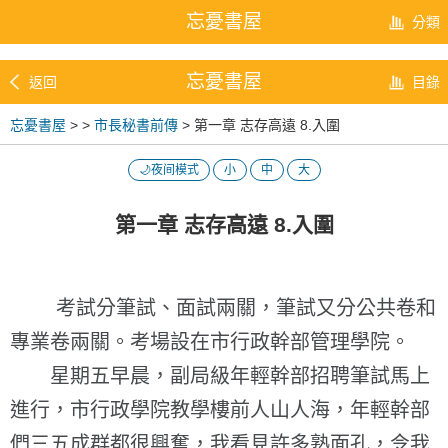
忘憂書屋
分類
忘憂書屋
返回
目錄
忘憂書屋
>
>
市長秘書前傳
> 第一章 志存高遠 8.入圍
🌙夜间模式
小
中
大
第一章 志存高遠 8.入圍
考試分筆試、面試兩關，筆試又分公共卷和
專業卷兩關。考場設在市行政幹部管理學院。
星期五早晨，副局級年輕幹部招聘筆試馬上
進行，市行政學院教學樓前人山人海，年輕幹部
們三五成群都很興奮，我看見許多熟面孔，令我