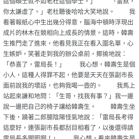
這個碩士就不如老杜這個學士。」 「雷默，
你太謙虛了。」老杜聽後哈哈大笑地說。 我
看著報紙心中生出幾分得意，腦海中頓時浮現出
成片的林木在競相向上成長的情景。這時，韓壽
生推門走了進來，他看見我正在看入圍名單，心
生嫉妒，笑著走到我的辦公桌前，揶揄地說：
「恭喜了，雷局長！」 我心想，韓壽生是個
小人，這種人得罪不起，他要是天天在張副市長
面前說我的壞話，也夠我喝一壺的。 我馬上
站起來謙和地問：「生哥，找我有事？」我一邊
說一邊把自己的椅子讓給韓壽生。 韓壽生坐
下後，蹺著二郎腿陰陽怪氣地說：「雷局長考得
這麼好，連張副市長都刮目相看了，以後還得請
雷局長多關照啊！」 我心想，看來韓壽生是