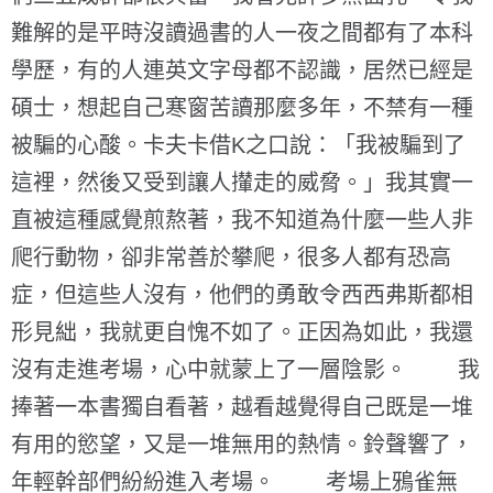
難解的是平時沒讀過書的人一夜之間都有了本科
學歷，有的人連英文字母都不認識，居然已經是
碩士，想起自己寒窗苦讀那麼多年，不禁有一種
被騙的心酸。卡夫卡借K之口說：「我被騙到了
這裡，然後又受到讓人攆走的威脅。」我其實一
直被這種感覺煎熬著，我不知道為什麼一些人非
爬行動物，卻非常善於攀爬，很多人都有恐高
症，但這些人沒有，他們的勇敢令西西弗斯都相
形見絀，我就更自愧不如了。正因為如此，我還
沒有走進考場，心中就蒙上了一層陰影。 我
捧著一本書獨自看著，越看越覺得自己既是一堆
有用的慾望，又是一堆無用的熱情。鈴聲響了，
年輕幹部們紛紛進入考場。 考場上鴉雀無