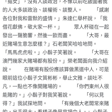
「摳女」，沒有人談政治，不像以前吃飯圍著我
的人大多談政治、談權術、談整人。 「感謝
各位對我和雷默的盛情，」朱達仁舉杯說，「我
借花獻佛，敬大家一杯。」 眾人杯碰在一起
發出一聲脆響，然後一飲而盡。 「大哥，最
近賭場生意怎麼樣？」石老闆笑哈哈地問。
「馬馬虎虎啦。」小鬍子笑著說。 「大哥在
澳門幾家大賭場都有股份。」榮老闆面向我介紹
說。 在賭場有股份應該算做黑道中人，可是
眼前這位小鬍子文質彬彬，舉止文雅，談吐不
凡，一點也不像開賭場的。 「你們東州人很
能賭的。」小鬍子對我笑著說。 「何以見
得？」我試探地問。 「有幾個大老闆常來賭