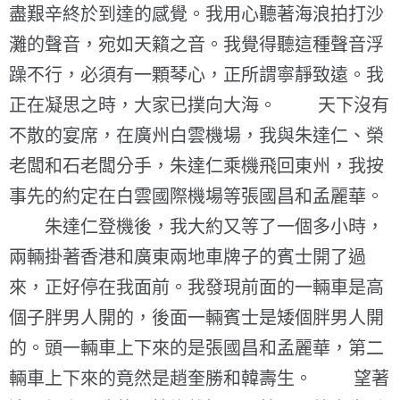
盡艱辛終於到達的感覺。我用心聽著海浪拍打沙
灘的聲音，宛如天籟之音。我覺得聽這種聲音浮
躁不行，必須有一顆琴心，正所謂寧靜致遠。我
正在凝思之時，大家已撲向大海。 天下沒有
不散的宴席，在廣州白雲機場，我與朱達仁、榮
老闆和石老闆分手，朱達仁乘機飛回東州，我按
事先的約定在白雲國際機場等張國昌和孟麗華。
朱達仁登機後，我大約又等了一個多小時，
兩輛掛著香港和廣東兩地車牌子的賓士開了過
來，正好停在我面前。我發現前面的一輛車是高
個子胖男人開的，後面一輛賓士是矮個胖男人開
的。頭一輛車上下來的是張國昌和孟麗華，第二
輛車上下來的竟然是趙奎勝和韓壽生。 望著