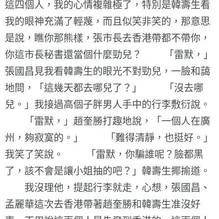
這四個人，我的心情複雜極了，特別是韓壽生看
我的眼神充滿了輕蔑，而且似笑非笑的，那意思
是說，瞧你那熊樣，張市長去香港帶都不帶你，
你這市長秘書還當個什麼勁兒？ 「雷默，」
張國昌見我看韓壽生的眼光不對勁兒，一臉和藹
地問，「這幾天都去哪兒了？」 「沒去哪
兒。」我接過高個子胖男人手中的行李敷衍說。
「雷默，」趙奎勝打趣地說，「一個人在廣
州，夠寂寞的。」 「難得清靜，也挺好。」
我笑了笑說。 「雷默，你騙誰呢？臉都黑
了，該不會是讓小姐抽的吧？」韓壽生揶揄道。
我沒理他，提起行李就走，心想，張國昌、
孟麗華這次去香港帶著趙奎勝和韓壽生准沒好