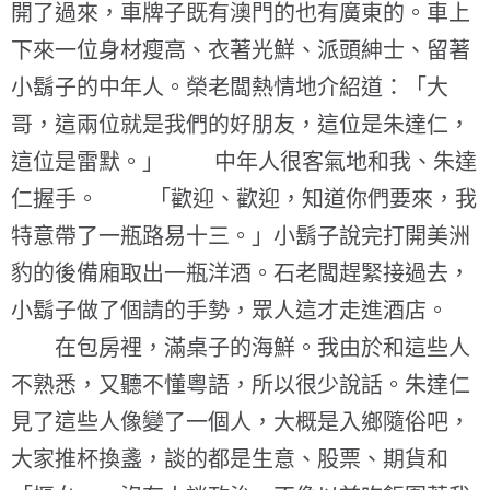
開了過來，車牌子既有澳門的也有廣東的。車上
下來一位身材瘦高、衣著光鮮、派頭紳士、留著
小鬍子的中年人。榮老闆熱情地介紹道：「大
哥，這兩位就是我們的好朋友，這位是朱達仁，
這位是雷默。」 中年人很客氣地和我、朱達
仁握手。 「歡迎、歡迎，知道你們要來，我
特意帶了一瓶路易十三。」小鬍子說完打開美洲
豹的後備廂取出一瓶洋酒。石老闆趕緊接過去，
小鬍子做了個請的手勢，眾人這才走進酒店。
在包房裡，滿桌子的海鮮。我由於和這些人
不熟悉，又聽不懂粵語，所以很少說話。朱達仁
見了這些人像變了一個人，大概是入鄉隨俗吧，
大家推杯換盞，談的都是生意、股票、期貨和