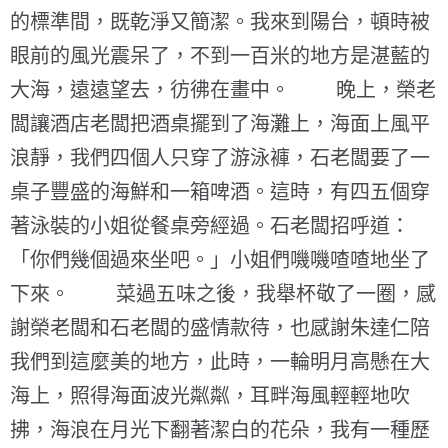
的標準間，既乾淨又簡潔。我來到陽台，頓時被
眼前的風光震呆了，不到一百米的地方是湛藍的
大海，遠遠望去，彷彿在畫中。 晚上，榮老
闆讓酒店老闆把酒桌擺到了海灘上，海面上風平
浪靜，我們四個人只穿了游泳褲，石老闆要了一
桌子豐盛的海鮮和一箱啤酒。這時，有四五個穿
著泳裝的小姐從餐桌旁經過。石老闆招呼道：
「你們幾個過來坐吧。」小姐們嘰嘰喳喳地坐了
下來。 菜過五味之後，我舉杯敬了一圈，感
謝榮老闆和石老闆的盛情款待，也感謝朱達仁陪
我們到這麼美的地方，此時，一輪明月高懸在大
海上，照得海面波光粼粼，耳畔海風輕輕地吹
拂，海浪在月光下翻著潔白的花朵，我有一種歷