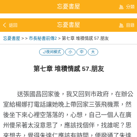
忘憂書屋
分類
忘憂書屋
返回
目錄
忘憂書屋
>
>
市長秘書前傳2
> 第七章 堆積情感 57.朋友
🌙夜间模式
小
中
大
第七章 堆積情感 57.朋友
送張國昌回家後，我又回到市政府，在辦公
室給楊娜打電話讓她晚上帶回家三張飛機票，然
後坐下來心裡空落落的，心想，自己一個人在廣
州傻呆著太沒意思了，應該找個伴，找誰呢？思
來想去，覺得朱達仁應該有時間，便撥通了朱達