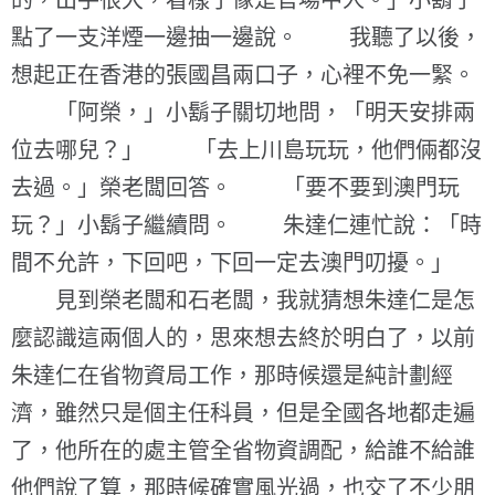
的，出手很大，看樣子像是官場中人。」小鬍子
點了一支洋煙一邊抽一邊說。 我聽了以後，
想起正在香港的張國昌兩口子，心裡不免一緊。
「阿榮，」小鬍子關切地問，「明天安排兩
位去哪兒？」 「去上川島玩玩，他們倆都沒
去過。」榮老闆回答。 「要不要到澳門玩
玩？」小鬍子繼續問。 朱達仁連忙說：「時
間不允許，下回吧，下回一定去澳門叨擾。」
見到榮老闆和石老闆，我就猜想朱達仁是怎
麼認識這兩個人的，思來想去終於明白了，以前
朱達仁在省物資局工作，那時候還是純計劃經
濟，雖然只是個主任科員，但是全國各地都走遍
了，他所在的處主管全省物資調配，給誰不給誰
他們說了算，那時候確實風光過，也交了不少朋