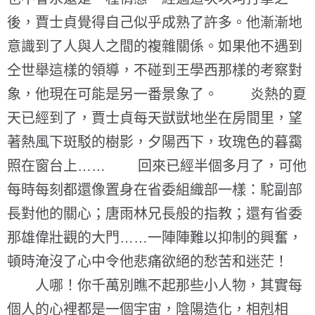
後，賈士貞覺得自己似乎成熟了許多。他漸漸地
意識到了人與人之間的複雜關係。如果他不遇到
仝世舉這樣的領導，不碰到王學西那樣的考察對
象，他現在可能是另一番景象了。 炎熱的夏
天已經到了，賈士貞每天獃獃地坐在房間里，望
著熱風下斑駁的樹影，夕陽西下，玫瑰色的暮靄
照在窗台上…… 回來已經半個多月了，可他
每時每刻都還像置身在省委組織部一樣：駝副部
長對他的關心；唐雨林兄長般的指教；還有省委
那雄偉壯觀的大門……一陣陣難以抑制的興奮，
頓時淹沒了心中令他悲痛欲絕的愁苦和迷茫！
人哪！你千萬別瞧不起那些小人物，其實每
個人的心裡都是一個宇宙，陰陽造化，相剋相