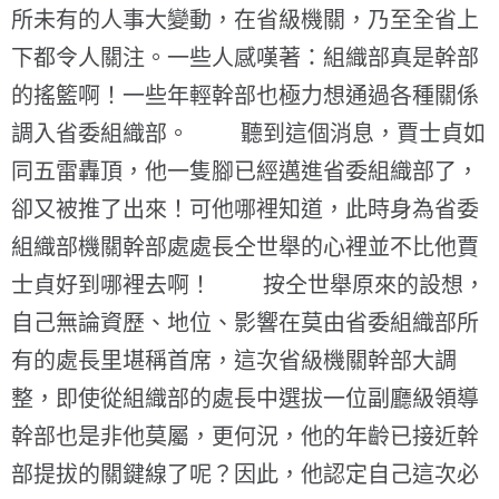
所未有的人事大變動，在省級機關，乃至全省上
下都令人關注。一些人感嘆著：組織部真是幹部
的搖籃啊！一些年輕幹部也極力想通過各種關係
調入省委組織部。 聽到這個消息，賈士貞如
同五雷轟頂，他一隻腳已經邁進省委組織部了，
卻又被推了出來！可他哪裡知道，此時身為省委
組織部機關幹部處處長仝世舉的心裡並不比他賈
士貞好到哪裡去啊！ 按仝世舉原來的設想，
自己無論資歷、地位、影響在莫由省委組織部所
有的處長里堪稱首席，這次省級機關幹部大調
整，即使從組織部的處長中選拔一位副廳級領導
幹部也是非他莫屬，更何況，他的年齡已接近幹
部提拔的關鍵線了呢？因此，他認定自己這次必