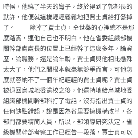
時候，他繞了半天的彎子，終於得到了郭部長的
默許，他便就這樣輕輕鬆鬆地把賈士貞給打發掉
了。 除掉了賈士貞，仝世舉的心裡總不是那
麼踏實，連他自己也不明白，他在省委組織部機
關幹部處處長的位置上已經幹了這麼多年，論資
歷，論職務，還是論年齡，賈士貞與他相比懸殊
太大了，他們之間根本就毫無競爭而言，可他怎
麼就容納不了一個年紀輕輕的賈士貞呢？賈士貞
被退回烏城地委黨校之後，他還特地給烏城地委
組織部機關幹部科打了電話，沒有指出賈士貞的
任何缺點錯誤，說是因為省里要搞機構改革，各
部門都要精簡人員，所以，部領導研究決定，省
級機關幹部考察工作已經告一段落，賈士貞可以