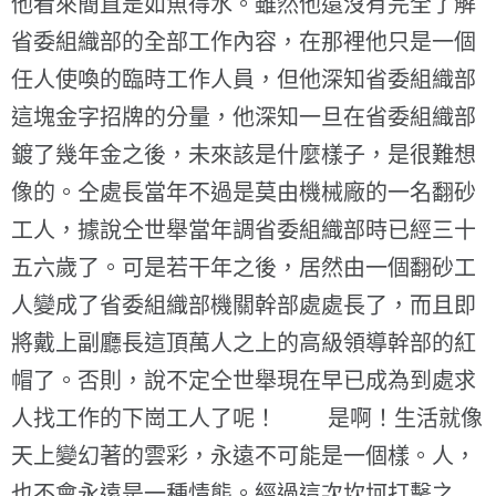
他看來簡直是如魚得水。雖然他還沒有完全了解
省委組織部的全部工作內容，在那裡他只是一個
任人使喚的臨時工作人員，但他深知省委組織部
這塊金字招牌的分量，他深知一旦在省委組織部
鍍了幾年金之後，未來該是什麼樣子，是很難想
像的。仝處長當年不過是莫由機械廠的一名翻砂
工人，據說仝世舉當年調省委組織部時已經三十
五六歲了。可是若干年之後，居然由一個翻砂工
人變成了省委組織部機關幹部處處長了，而且即
將戴上副廳長這頂萬人之上的高級領導幹部的紅
帽了。否則，說不定仝世舉現在早已成為到處求
人找工作的下崗工人了呢！ 是啊！生活就像
天上變幻著的雲彩，永遠不可能是一個樣。人，
也不會永遠是一種情態。經過這次坎坷打擊之