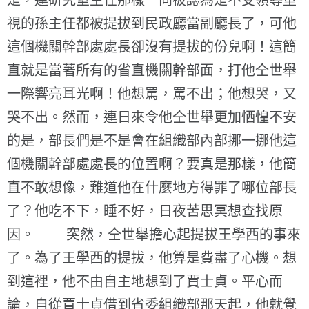
是，連研究室主任那樣一向被認為是不受領導重
視的孫主任都被提拔到民政廳當副廳長了，可他
這個機關幹部處處長卻沒有提拔的份兒啊！這簡
直就是當著所有的省直機關幹部面，打他仝世舉
一際響亮耳光啊！他想罵，罵不出；他想哭，又
哭不出。然而，連日來令他仝世舉更加恓惶不安
的是，部長們是不是會在組織部內部挪一挪他這
個機關幹部處處長的位置啊？要真是那樣，他簡
直不敢想像，難道他在什麼地方得罪了哪位部長
了？他吃不下，睡不好，日夜苦思冥想查找原
因。 突然，仝世舉擔心起提拔王學西的事來
了。為了王學西的提拔，他算是費盡了心機。想
到這裡，他不由自主地想到了賈士貞。平心而
論，自從賈士貞借到省委組織部那天起，他就覺