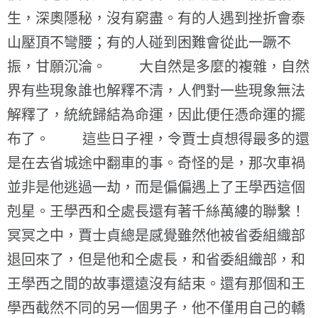
生，深奧隱秘，沒有窮盡。有的人遇到挫折會泰
山壓頂不彎腰；有的人碰到困難會從此一蹶不
振，甘願沉淪。 大自然是多麼的複雜，自然
界有些現象誰也解釋不清，人們對一些現象無法
解釋了，統統歸結為命運，因此便任憑命運的擺
布了。 這些日子裡，令賈士貞想得最多的還
是在去省城途中翻車的事。奇怪的是，那次車禍
並非是他逃過一劫，而是偏偏遇上了王學西這個
剋星。王學西和仝處長還有著千絲萬縷的聯繫！
冥冥之中，賈士貞總是感覺雖然他被省委組織部
退回來了，但是他和仝處長，和省委組織部，和
王學西之間的故事還遠沒有結束。還有那個和王
學西截然不同的另一個男子，他不僅用自己的轎