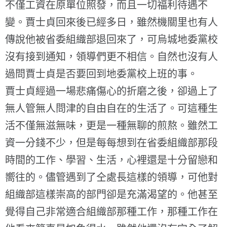
不僅工資在原單位照發，而且一切福利待遇不
變。賈士貞回來後已經多日，雖然機關里也有人
傳說他被省委組織部退回來了，可烏城地委黨校
沒有接到通知，領導們更不相信。自然也沒有人
過問賈士貞是否要回到地委黨校上班的事。
賈士貞經過一場悲痛傷心的折磨之後，卻過上了
無人管無人問津的自由自在的生活了。可這種生
活不僅無滋無味，更是一種無聊的煎熬。雖然工
資一分錢不少，但是每每想到在省委組織部那段
時間的工作、學習、生活，心裡還是十分留戀和
嚮往的。儘管遇到了仝處長這樣的領導，可他對
組織部這樣崇高的部門卻是充滿渴望的。他甚至
覺得自己非常適合組織部那種工作，那種工作在