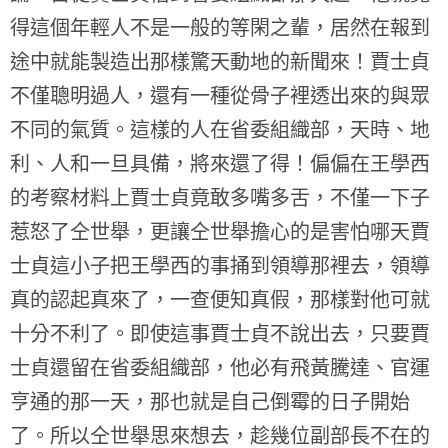
得這個年輕人不是一般的等閑之輩，居然在報到
途中就能製造出那樣驚天動地的新聞來！賈士貞
不僅聰明過人，還有一種從骨子裡透出來的與眾
不同的氣質。這樣的人在省委組織部，天時、地
利、人和一旦具備，將來還了得！偏偏在王學西
的考察材料上賈士貞竟敢多嘴多舌，不僅一下子
惹怒了仝世舉，更讓仝世舉擔心的是害怕哪天賈
士貞這小子把王學西的事捅到領導那裡去，領導
真的認起真來了，一查便知真假，那樣對他可就
十分不利了。即使這事賈士貞不說出去，只要賈
士貞還留在省委組織部，他必有飛黃騰達、官運
亨通的那一天，那也就是自己倒霉的日子開始
了。所以仝世舉思來想去，趁幾位副部長不在的