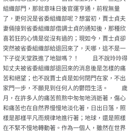
組織部門，那就意味日後官運亨通，前程無量
了，更何況是省委組織部呢？想當初，賈士貞夫
妻倆接到省委組織部借調士貞的通知後，那種欣
喜若狂的心情是從沒有過的；現如今，賈士貞卻
突然被省委組織部給退回來了，天哪，這不是一
下子從天堂跌進了地獄嗎？！ 且不說玲玲得
知丈夫被省委組織部退回來的消息後是怎樣的痛
苦和絕望；也不說賈士貞是如何閉門在家，不出
家門一步，不願見到任何人的鬱悶生活。 歲
月，在許多人的痛苦煎熬中匆匆地消逝著，傷心
和痛苦也在自然界慢慢地淡化著，日出日落，照
樣是那樣平凡而規律地進行著；地球，還是照樣
在不緊不慢地轉動著。作為一個人，雖然在世界