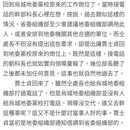
回到烏城地委黨校原來的工作崗位了。當時接電
話的幹部科長心裡在想，按說，過去類似這樣的
情況，省委組織部至少會建議地委組織部調用此
人，或者安排到地委機關其他合適的單位。而仝
處長不但沒有提出這些要求，卻提出讓賈士貞回
到地委黨校原來的崗位上。既然是這樣，接電話
的劉科長也就如實向領導彙報了，幾位部長聽了
之後都未加任何意見，這事也就自然地過去了。
賈士貞回來了，雖然仝處長也給烏城地委組
織部打過電話了，但是烏城地委組織部並沒有人
給烏城地委黨校打電話，領導沒交代，誰又去幹
這種事呢？這又不是什麼討當事人好的事。賈士
貞當初是地委組織部通知借調到省委組織部的，